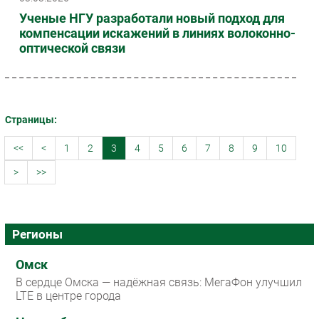
Ученые НГУ разработали новый подход для
компенсации искажений в линиях волоконно-
оптической связи
Страницы:
<<
<
1
2
3
4
5
6
7
8
9
10
>
>>
Регионы
Омск
В сердце Омска — надёжная связь: МегаФон улучшил
LTE в центре города