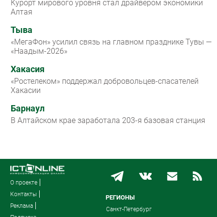
Курорт мирового уровня стал драйвером экономики
Алтая
Тыва
«МегаФон» усилил связь на главном празднике Тувы —
«Наадым-2026»
Хакасия
«Ростелеком» поддержал добровольцев-спасателей
Хакасии
Барнаул
В Алтайском крае заработала 203-я базовая станция
О проекте
Контакты
РЕГИОНЫ
Реклама
Санкт-Петербург