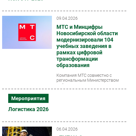
Безопасность
Инновации
09.04.2026
CIO/Управление ИТ
МТС и Минцифры
Новосибирской области
Гаджеты
модернизировали 104
Здоровье
учебных заведения в
рамках цифровой
РАЗДЕЛЫ
трансформации
образования
Новости
Компания МТС совместно с
Аналитика
региональным Министерством
цифрового развития и связи
Интервью
завершили масштабный проект по
созданию современной...
Мероприятия
Мероприятия
Проекты
Логистика 2026
IT класс
Тестовый стенд
06.04.2026
Каталог компаний