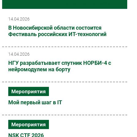
Основные материалы региона «Новосибирск»
Импорто­замещение
Автоматизация Промышленности
14.04.2026
Интернет
В Новосибирской области состоится
Фестиваль российских ИТ-технологий
Мобильная связь
Фиксированная связь
Интеграция
14.04.2026
Рынок ПК
НГУ разрабатывает спутник НОРБИ-4 с
Маркетинг
нейромодулем на борту
Торговые сети
Оборудование
Мероприятия
ПО
Мой первый шаг в IT
Outsourcing
Кадры
Регулирование
Мероприятия
Финансы
NSK CTF 2026
Web