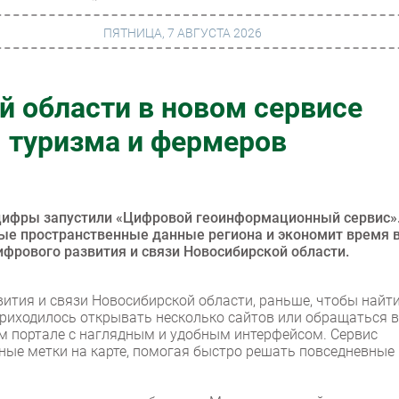
ПЯТНИЦА, 7 АВГУСТА 2026
й области в новом сервисе
г
Финансы
, туризма и фермеров
 сети
Web
ание
Безопасность
Инновации
цифры запустили «Цифровой геоинформационный сервис»
ые пространственные данные региона и экономит время 
ng
CIO/Управление ИТ
фрового развития и связи Новосибирской области.
Гаджеты
вития и связи Новосибирской области, раньше, чтобы найт
вание
Здоровье
иходилось открывать несколько сайтов или обращаться в
ом портале с наглядным и удобным интерфейсом. Сервис
тные метки на карте, помогая быстро решать повседневные