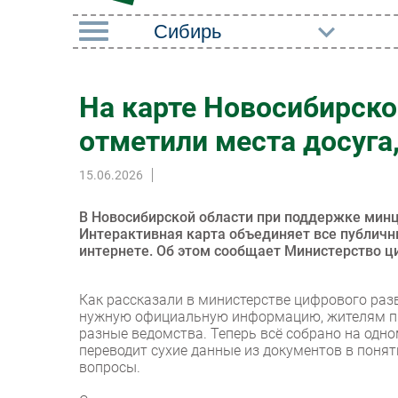
РУБРИКИ
На карте Новосибирско
Импорто­замещение
Маркетин
отметили места досуга
Автоматизация
Торговые
Промышленности
15.06.2026
Оборудов
Интернет
ПО
В Новосибирской области при поддержке мин
Мобильная связь
Интерактивная карта объединяет все публичн
Outsourci
интернете. Об этом сообщает Министерство ци
Фиксированная связь
Кадры
Интеграция
Как рассказали в министерстве цифрового раз
Регулиро
нужную официальную информацию, жителям пр
Рынок ПК
разные ведомства. Теперь всё собрано на одн
переводит сухие данные из документов в поня
вопросы.