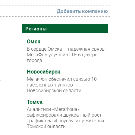
Добавить компанию
РАЗДЕЛЫ
Регионы
Новости
Омск
В сердце Омска — надёжная связь:
Аналитика
МегаФон улучшил LTE в центре
города
Интервью
Мероприятия
Новосибирск
.
МегаФон обеспечил связью 10
в
Проекты
населенных пунктов
Новосибирской области
IT класс
и
Томск
Тестовый стенд
Аналитики «МегаФона»
Каталог компаний
зафиксировали двукратный рост
трафика на «Госуслуги» у жителей
Томской области