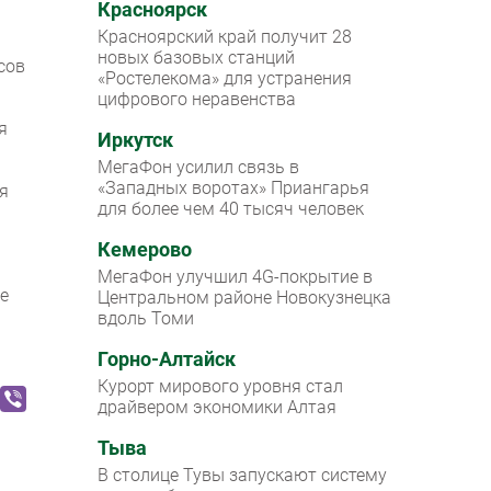
Красноярск
Красноярский край получит 28
новых базовых станций
сов
«Ростелекома» для устранения
цифрового неравенства
я
Иркутск
МегаФон усилил связь в
«Западных воротах» Приангарья
я
для более чем 40 тысяч человек
Кемерово
МегаФон улучшил 4G-покрытие в
е
Центральном районе Новокузнецка
вдоль Томи
Горно-Алтайск
Курорт мирового уровня стал
драйвером экономики Алтая
Тыва
В столице Тувы запускают систему