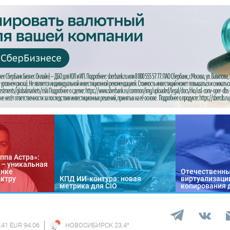
ппа Астра»:
n – уникальная
ынке
Отечественны
ектру
КПД ИИ-контура: новая
виртуализации
метрика для CIO
копирования 
.41 EUR 94.06
НОВОСИБИРСК
23.4
°