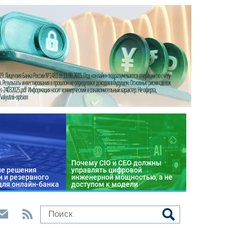
Почему CIO и CEO должны
е решения
управлять цифровой
 и резервного
инженерной мощностью, а не
для онлайн-банка
доступом к модели