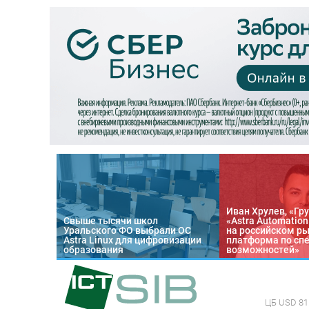
Иван Хрулев, «Гру
Свыше тысячи школ
«Astra Automatio
Уральского ФО выбрали ОС
на российском р
Astra Linux для цифровизации
платформа по сп
образования
возможностей»
ЦБ
USD 81