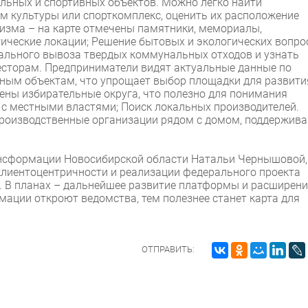
альных и спортивных объектов. Можно легко найти
ом культуры или спорткомплекс, оценить их расположение
ризма – на карте отмечены памятники, мемориалы,
тические локации; Решение бытовых и экологических вопро
гального вывоза твердых коммунальных отходов и узнать
есторам. Предприниматели видят актуальные данные по
нным объектам, что упрощает выбор площадки для развити
есены избирательные округа, что полезно для понимания
 с местными властями; Поиск локальных производителей.
производственные организации рядом с домом, поддержива
ансформации Новосибирской области Натальи Чернышовой,
 клиентоцентричности и реализации федерального проекта
а. В планах – дальнейшее развитие платформы и расширени
ации откроют ведомства, тем полезнее станет карта для
ОТПРАВИТЬ: