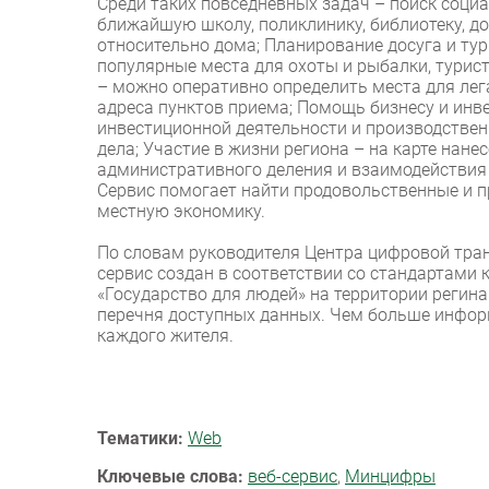
Среди таких повседневных задач – поиск соци
ближайшую школу, поликлинику, библиотеку, д
относительно дома; Планирование досуга и ту
популярные места для охоты и рыбалки, турис
– можно оперативно определить места для ле
адреса пунктов приема; Помощь бизнесу и инв
инвестиционной деятельности и производстве
дела; Участие в жизни региона – на карте нан
административного деления и взаимодействия
Сервис помогает найти продовольственные и 
местную экономику.
По словам руководителя Центра цифровой тр
сервис создан в соответствии со стандартами
«Государство для людей» на территории регин
перечня доступных данных. Чем больше информ
каждого жителя.
Тематики:
Web
Ключевые слова:
веб-сервис
,
Минцифры