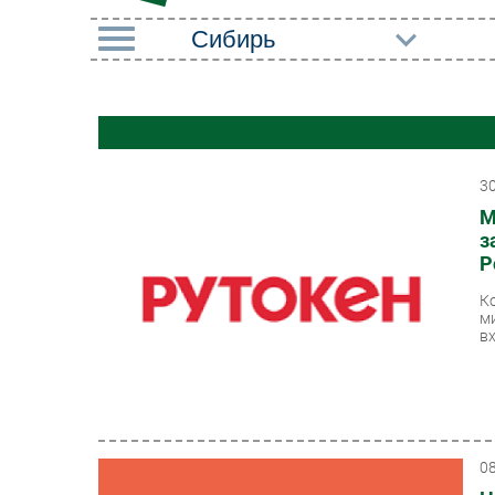
РУБРИКИ
Рынок ПК
Импорто­замещение
Маркетин
Автоматизация
Торговые
3
Промышленности
М
Оборудов
з
Интернет
ПО
Р
Мобильная связь
Outsourci
К
м
Фиксированная связь
вх
Кадры
Интеграция
Регулиро
Рынок ПК
0