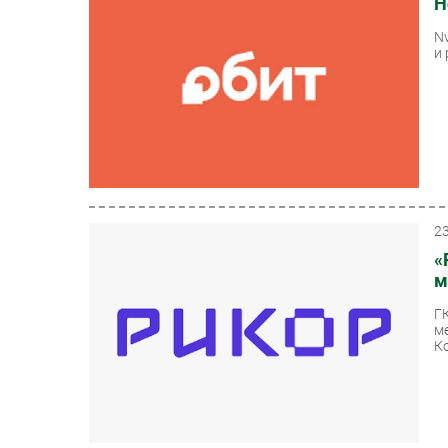
Н
N
и
2
«
м
Г
м
Ко