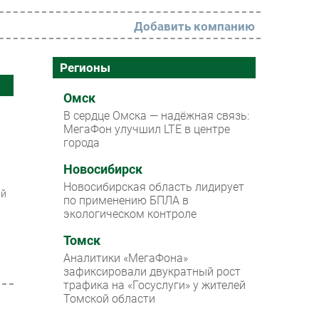
Добавить компанию
РАЗДЕЛЫ
Регионы
Новости
Омск
В сердце Омска — надёжная связь:
Аналитика
МегаФон улучшил LTE в центре
города
Интервью
Мероприятия
Новосибирск
Новосибирская область лидирует
Проекты
ой
по применению БПЛА в
экологическом контроле
IT класс
Томск
Тестовый стенд
Аналитики «МегаФона»
Каталог компаний
зафиксировали двукратный рост
трафика на «Госуслуги» у жителей
Томской области