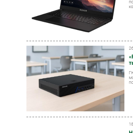
п
ко
2
«
т
Г
м
по
1
Н