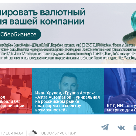
Иван Хрулев, «Группа Астра»:
кол
«Astra Automation – уникальная
ыбрали ОС
на российском рынке
цифровизации
платформа по спектру
КПД ИИ-конту
возможностей»
метрика для 
.17 EUR 94.84
НОВОСИБИРСК
18.4
°