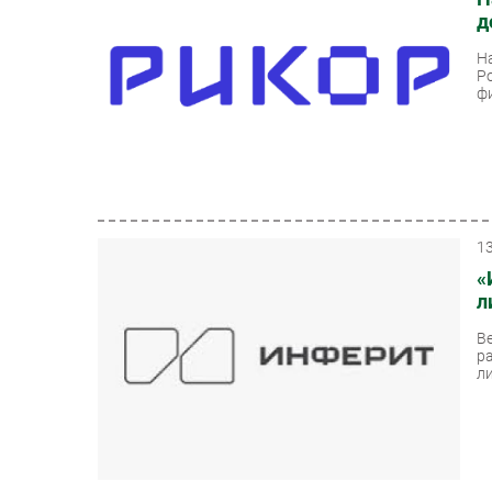
д
Н
Р
фи
1
«
л
В
р
ли