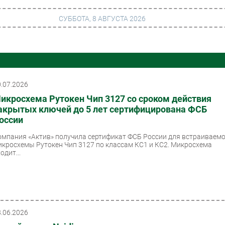
СУББОТА, 8 АВГУСТА 2026
г
Финансы
 сети
Web
0.07.2026
икросхема Рутокен Чип 3127 со сроком действия
ание
Безопасность
акрытых ключей до 5 лет сертифицирована ФСБ
Инновации
оссии
ng
CIO/Управление ИТ
омпания «Актив» получила сертификат ФСБ России для встраиваем
икросхемы Рутокен Чип 3127 по классам КС1 и КС2. Микросхема
одит...
Гаджеты
вание
Здоровье
8.06.2026