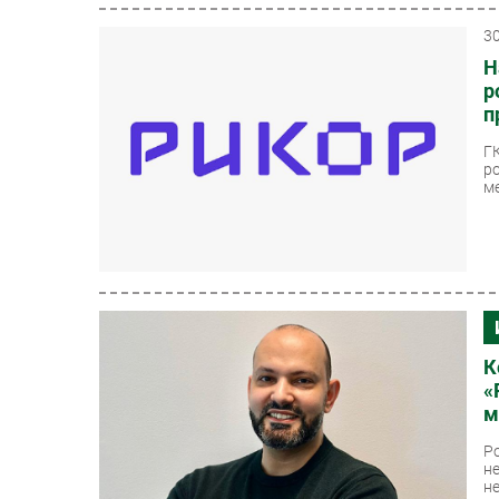
3
Н
р
п
Г
р
ме
К
«
м
Р
н
н