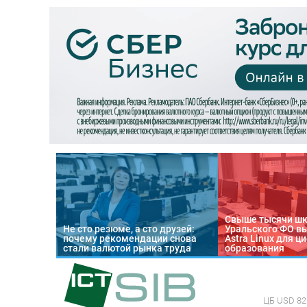
Свыше тысячи ш
Не сто резюме, а сто друзей:
Уральского ФО в
почему рекомендации снова
Astra Linux для 
стали валютой рынка труда
образования
ЦБ
USD 82