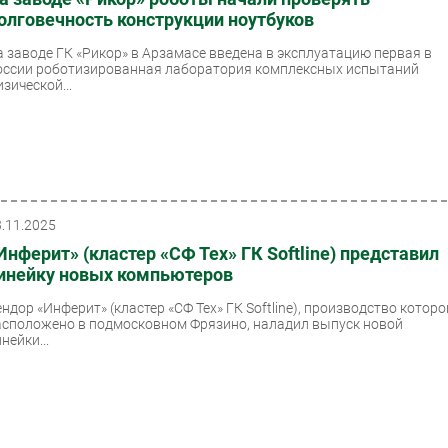
олговечность конструкции ноутбуков
а заводе ГК «Рикор» в Арзамасе введена в эксплуатацию первая в
оссии роботизированная лаборатория комплексных испытаний
зической...
3.11.2025
Инферит» (кластер «СФ Тех» ГК Softline) представил
инейку новых компьютеров
ендор «Инферит» (кластер «СФ Тех» ГК Softline), производство которо
асположено в подмосковном Фрязино, наладил выпуск новой
нейки...