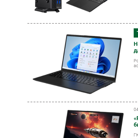
Н
д
Р
а
0
«
б
Г