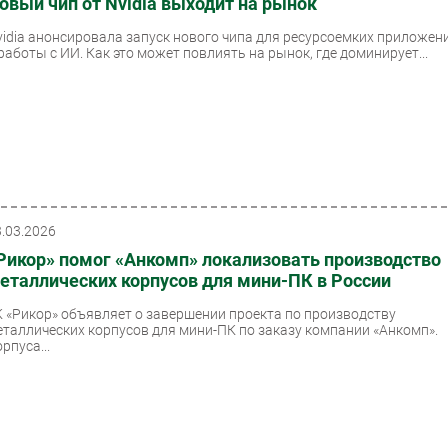
овый чип от Nvidia выходит на рынок
vidia анонсировала запуск нового чипа для ресурсоемких приложен
 работы с ИИ. Как это может повлиять на рынок, где доминирует...
3.03.2026
Рикор» помог «Анкомп» локализовать производство
еталлических корпусов для мини-ПК в России
К «Рикор» объявляет о завершении проекта по производству
еталлических корпусов для мини-ПК по заказу компании «Анкомп».
рпуса...