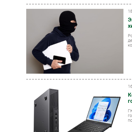
1
Э
х
Р
д
ко
1
К
г
Г
г
по