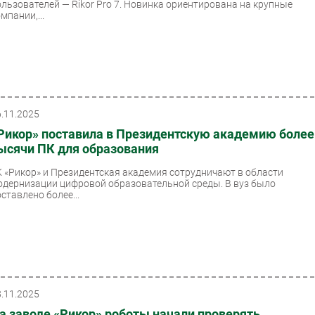
ользователей — Rikor Pro 7. Новинка ориентирована на крупные
мпании,...
6.11.2025
Рикор» поставила в Президентскую академию более
ысячи ПК для образования
К «Рикор» и Президентская академия сотрудничают в области
одернизации цифровой образовательной среды. В вуз было
ставлено более...
8.11.2025
а заводе «Рикор» роботы начали проверять