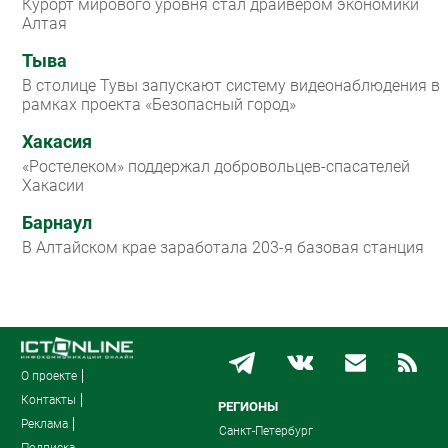
Курорт мирового уровня стал драйвером экономики
Алтая
Тыва
В столице Тувы запускают систему видеонаблюдения в
рамках проекта «Безопасный город»
Хакасия
«Ростелеком» поддержал добровольцев-спасателей
Хакасии
Барнаул
В Алтайском крае заработала 203-я базовая станция
О проекте
Контакты
РЕГИОНЫ
Реклама
Санкт-Петербург
Подписка