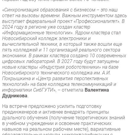
«
Синхронизация образования с бизнесом – это наш
ответ на вызовы времени. Важным инструментом здесь
выступает федеральный проект «Профессионалитет». В
2024 году в регионе уже создан кластер
«Информационные технологии». Ядром кластера стал
Новосибирский колледж электроники и
вычислительной техники, в который также вошли еще
пять колледжей и 11 организаций реального сектора
экономики. В рамках кластера создано 10 современных
цифровых лабораторий. В 2027 году будут запущены
новые кластеры «Индустрия робототехники» на базе
Новосибирского технического колледжа им. А.И.
Покрышкина и «Центр развития перспективных
технологий» на базе колледжа телекоммуникаций и
информатики СибГУТИ
», – отметила
Валентина
Дудникова
.
На встрече предложено усилить подготовку
прединженеров и активнее внедрять принципы
дуального обучения (получение теоретических знаний
в учебном учреждении и освоение практических
навыков на реальном рабочем месте), вариативные
образовательные модули, микроквалификации с