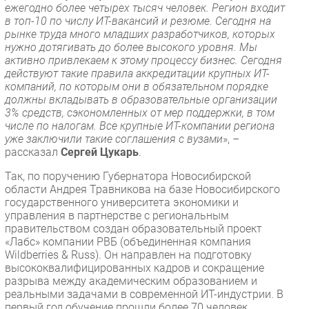
ежегодно более четырех тысяч человек. Регион входит
в топ-10 по числу ИТ-вакансий и резюме. Сегодня на
рынке труда много младших разработчиков, которых
нужно дотягивать до более высокого уровня. Мы
активно привлекаем к этому процессу бизнес. Сегодня
действуют такие правила аккредитации крупных ИТ-
компаний, по которым они в обязательном порядке
должны вкладывать в образовательные организации
3% средств, сэкономленных от мер поддержки, в том
числе по налогам. Все крупные ИТ-компании региона
уже заключили такие соглашения с вузами
», –
рассказал
Сергей Цукарь
.
Так, по поручению Губернатора Новосибирской
области Андрея Травникова на базе Новосибирского
государственного университета экономики и
управления в партнерстве с региональным
правительством создан образовательный проект
«Лабс» компании РВБ (объединенная компания
Wildberries & Russ). Он направлен на подготовку
высококвалифицированных кадров и сокращение
разрыва между академическим образованием и
реальными задачами в современной ИТ-индустрии. В
первый год обучение прошли более 70 человек.