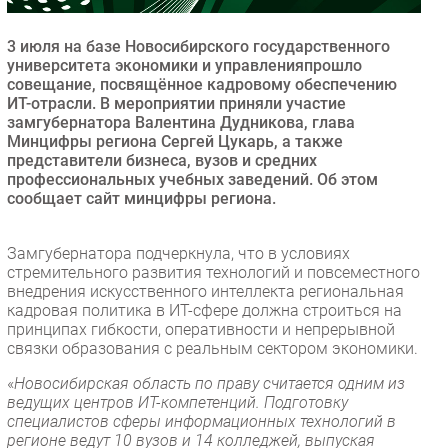
Безопасность
3 июля на базе Новосибирского государственного
Инновации
университета экономики и управленияпрошло
CIO/Управление ИТ
совещание, посвящённое кадровому обеспечению
ИТ-отрасли. В мероприятии приняли участие
Гаджеты
замгубернатора Валентина Дудникова, глава
Здоровье
Минцифры региона Сергей Цукарь, а также
представители бизнеса, вузов и средних
профессиональных учебных заведений. Об этом
РАЗДЕЛЫ
сообщает сайт минцифры региона.
Новости
Замгубернатора подчеркнула, что в условиях
Аналитика
стремительного развития технологий и повсеместного
внедрения искусственного интеллекта региональная
Интервью
кадровая политика в ИТ-сфере должна строиться на
Мероприятия
принципах гибкости, оперативности и непрерывной
связки образования с реальным сектором экономики.
Проекты
IT класс
«
Новосибирская область по праву считается одним из
ведущих центров ИТ-компетенций. Подготовку
Тестовый стенд
специалистов сферы информационных технологий в
Каталог компаний
регионе ведут 10 вузов и 14 колледжей, выпуская