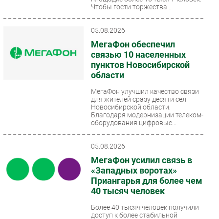
Чтобы гости торжества...
Безопасность
Инновации
05.08.2026
CIO/Управление ИТ
МегаФон обеспечил
связью 10 населенных
Гаджеты
пунктов Новосибирской
Здоровье
области
МегаФон улучшил качество связи
РАЗДЕЛЫ
для жителей сразу десяти сёл
Новосибирской области.
Новости
Благодаря модернизации телеком-
оборудования цифровые...
Аналитика
Интервью
05.08.2026
Мероприятия
МегаФон усилил связь в
«Западных воротах»
Проекты
Приангарья для более чем
IT класс
40 тысяч человек
Тестовый стенд
Более 40 тысяч человек получили
Каталог компаний
доступ к более стабильной