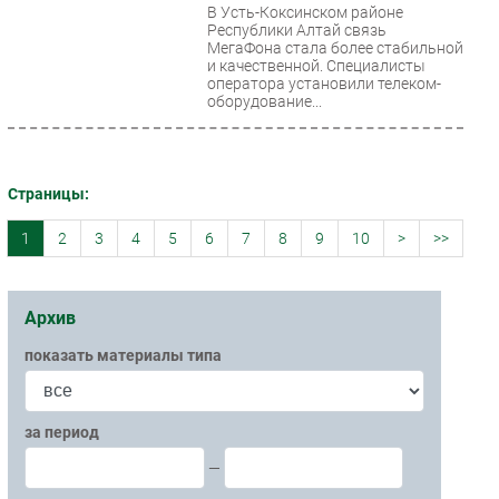
В Усть-Коксинском районе
Республики Алтай связь
МегаФона стала более стабильной
и качественной. Специалисты
оператора установили телеком-
оборудование...
Страницы:
1
2
3
4
5
6
7
8
9
10
>
>>
Архив
показать материалы типа
за период
—