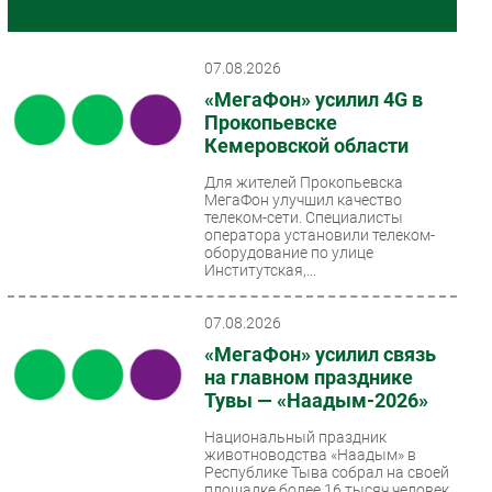
Интернет
Импорто­замещение
Автоматизация Промышленности
07.08.2026
Интернет
«МегаФон» усилил 4G в
Прокопьевске
Мобильная связь
Кемеровской области
Фиксированная связь
Интеграция
Для жителей Прокопьевска
МегаФон улучшил качество
Рынок ПК
телеком-сети. Специалисты
оператора установили телеком-
Маркетинг
оборудование по улице
Институтская,...
Торговые сети
Оборудование
07.08.2026
ПО
«МегаФон» усилил связь
Outsourcing
на главном празднике
Кадры
Тувы — «Наадым-2026»
Регулирование
Национальный праздник
животноводства «Наадым» в
Финансы
Республике Тыва собрал на своей
Web
площадке более 16 тысяч человек.