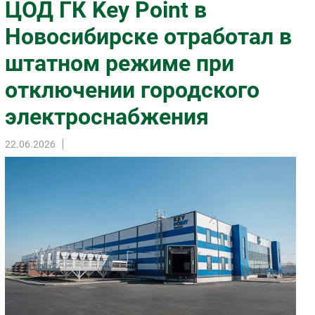
ЦОД ГК Key Point в
Импорто­замещение
Новосибирске отработал в
Автоматизация Промышленности
штатном режиме при
Интернет
Мобильная связь
отключении городского
Фиксированная связь
электроснабжения
Интеграция
Рынок ПК
22.06.2026
Маркетинг
Торговые сети
Оборудование
ПО
Outsourcing
Кадры
Регулирование
Финансы
Web