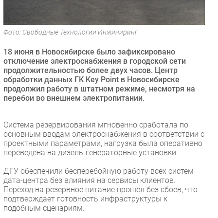
Безопасность
Инновации
Фото: Свободные Технологии Инжиниринг
CIO/Управление ИТ
18 июня в Новосибирске было зафиксировано
Гаджеты
отключение электроснабжения в городской сети
Здоровье
продолжительностью более двух часов. Центр
обработки данных ГК Key Point в Новосибирске
продолжил работу в штатном режиме, несмотря на
РАЗДЕЛЫ
перебои во внешнем электропитании.
Новости
Система резервирования мгновенно сработала по
Аналитика
основным вводам электроснабжения в соответствии с
Интервью
проектными параметрами, нагрузка была оперативно
переведена на дизель-генераторные установки.
Мероприятия
Проекты
ДГУ обеспечили бесперебойную работу всех систем
дата-центра без влияния на сервисы клиентов.
IT класс
Переход на резервное питание прошёл без сбоев, что
Тестовый стенд
подтверждает готовность инфраструктуры к
подобным сценариям.
Каталог компаний