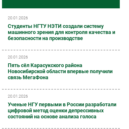
Основные материалы региона «Новосибирск»
Импорто­замещение
Автоматизация Промышленности
20.01.2026
Интернет
Студенты НГТУ НЭТИ создали систему
машинного зрения для контроля качества и
Мобильная связь
безопасности на производстве
Фиксированная связь
Интеграция
Рынок ПК
20.01.2026
Маркетинг
Пять сёл Карасукского района
Новосибирской области впервые получили
Торговые сети
связь МегаФона
Оборудование
ПО
Outsourcing
20.01.2026
Ученые НГУ первыми в России разработали
Кадры
цифровой метод оценки депрессивных
Регулирование
состояний на основе анализа голоса
Финансы
Web