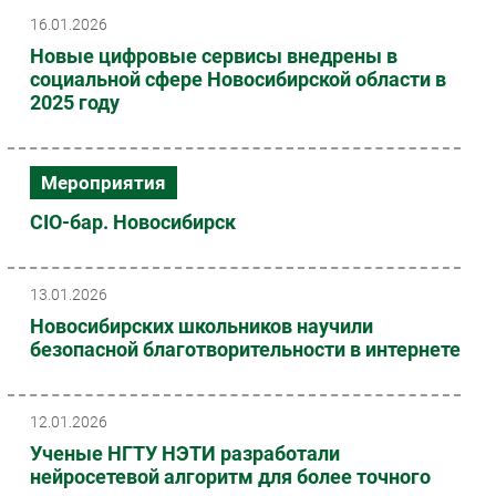
16.01.2026
Безопасность
Новые цифровые сервисы внедрены в
Инновации
социальной сфере Новосибирской области в
CIO/Управление ИТ
2025 году
Гаджеты
Здоровье
Мероприятия
РАЗДЕЛЫ
CIO-бар. Новосибирск
Новости
Аналитика
13.01.2026
Интервью
Новосибирских школьников научили
безопасной благотворительности в интернете
Мероприятия
Проекты
IT класс
12.01.2026
Тестовый стенд
Ученые НГТУ НЭТИ разработали
нейросетевой алгоритм для более точного
Каталог компаний