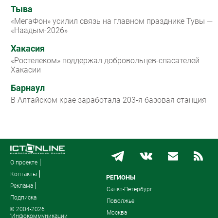
Тыва
«МегаФон» усилил связь на главном празднике Тувы —
«Наадым-2026»
Хакасия
«Ростелеком» поддержал добровольцев-спасателей
Хакасии
Барнаул
В Алтайском крае заработала 203-я базовая станция
О проекте
Контакты
РЕГИОНЫ
Реклама
Санкт-Петербург
Подписка
Поволжье
© 2004-2026
Москва
"Инфокоммуникации