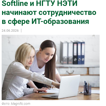
Softline и НГТУ НЭТИ
Импорто­замещение
начинают сотрудничество
Автоматизация Промышленности
в сфере ИТ-образования
Интернет
Мобильная связь
24.06.2026
Фиксированная связь
Интеграция
Рынок ПК
Маркетинг
Торговые сети
Оборудование
ПО
Outsourcing
Кадры
Регулирование
Финансы
Фото: Magnific.com
Web