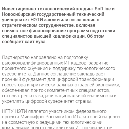
Безопасность
Инвестиционно-технологический холдинг Softline и
Новосибирский государственный технический
Инновации
университет НЭТИ заключили соглашение о
CIO/Управление ИТ
стратегическом сотрудничестве, включая
совместное финансирование программ подготовки
Гаджеты
специалистов высшей квалификации. Об этом
Здоровье
сообщает сайт вуза.
РАЗДЕЛЫ
Партнерство направлено на подготовку
высококвалифицированных ИТ-кадров, развитие
Новости
проектного обучения и поддержку технологического
суверенитета. Данное соглашение закладывает
Аналитика
прочный фундамент для цифровой трансформации
Интервью
госсектора и критически важных отраслей экономики,
обеспечивая приток компетентных специалистов,
Мероприятия
готовых решать задачи национальной значимости и
Проекты
укреплять цифровой суверенитет страны.
IT класс
НГТУ НЭТИ является участником федерального
Тестовый стенд
проекта Минцифры России «Топ-ИТ», который нацелен
на совместную с ведущими технологическими
Каталог компаний
компаниями подготовку элитных ИТ-специалистов.