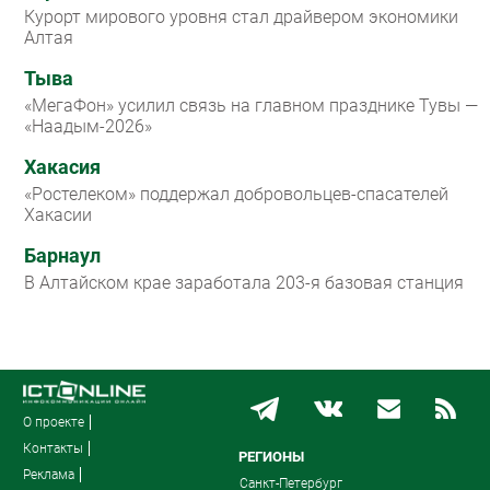
Курорт мирового уровня стал драйвером экономики
Алтая
Тыва
«МегаФон» усилил связь на главном празднике Тувы —
«Наадым-2026»
Хакасия
«Ростелеком» поддержал добровольцев-спасателей
Хакасии
Барнаул
В Алтайском крае заработала 203-я базовая станция
О проекте
Контакты
РЕГИОНЫ
Реклама
Санкт-Петербург