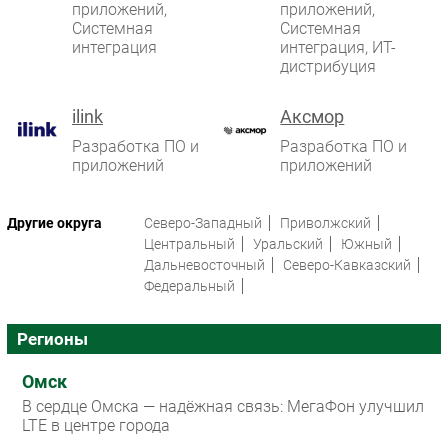
приложений,
приложений,
Безопасность
Системная
Системная
интеграция
интеграция, ИТ-
Инновации
дистрибуция
CIO/Управление ИТ
Гаджеты
ilink
Аксмор
Здоровье
Разработка ПО и
Разработка ПО и
приложений
приложений
РАЗДЕЛЫ
Другие округа
Северо-Западный
Приволжский
Новости
Центральный
Уральский
Южный
Аналитика
Дальневосточный
Северо-Кавказский
Федеральный
Интервью
Мероприятия
Регионы
Проекты
IT класс
Омск
Тестовый стенд
В сердце Омска — надёжная связь: МегаФон улучшил
LTE в центре города
Каталог компаний