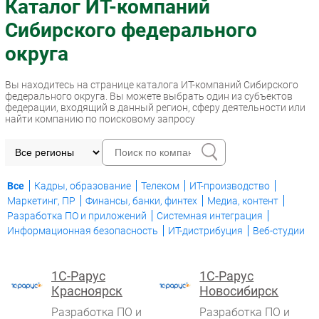
Каталог ИТ-компаний
Импорто­замещение
Сибирского федерального
Автоматизация Промышленности
округа
Интернет
Мобильная связь
Вы находитесь на странице каталога ИТ-компаний Сибирского
федерального округа. Вы можете выбрать один из субъектов
Фиксированная связь
федерации, входящий в данный регион, сферу деятельности или
Интеграция
найти компанию по поисковому запросу
Рынок ПК
Маркетинг
Торговые сети
Все
Кадры, образование
Телеком
ИТ-производство
Оборудование
Маркетинг, ПР
Финансы, банки, финтех
Медиа, контент
Разработка ПО и приложений
Системная интеграция
ПО
Информационная безопасность
ИТ-дистрибуция
Веб-студии
Outsourcing
Кадры
1С-Рарус
1С-Рарус
Регулирование
Красноярск
Новосибирск
Финансы
Разработка ПО и
Разработка ПО и
Web