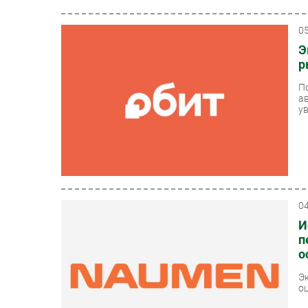
0
Э
р
П
а
ув
0
И
п
о
Э
о