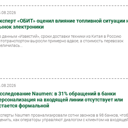
5.08.2026
ксперт «ОБИТ» оценил влияние топливной ситуации 
ынок электроники
о данным «Известий», сроки доставки техники из Китая в Россию
втотранспортом выросли примерно вдвое, а стоимость перевозок
еличилась...
4.08.2026
сследование Naumen: в 31% обращений в банки
ерсонализация на входящей линии отсутствует или
стается формальной
ксперты Naumen проанализировали сотни звонков в 98 банков, что
ценить, как операторы управляют диалогом с клиентом на входящей.