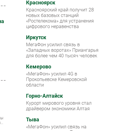
Красноярск
Красноярский край получит 28
новых базовых станций
на
«Ростелекома» для устранения
цифрового неравенства
Иркутск
МегаФон усилил связь в
«Западных воротах» Приангарья
для более чем 40 тысяч человек
Кемерово
«МегаФон» усилил 4G в
Прокопьевске Кемеровской
области
Горно-Алтайск
Курорт мирового уровня стал
драйвером экономики Алтая
бы
Тыва
..
«МегаФон» усилил связь на