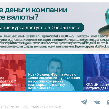
Иван Хрулев, «Группа Астра»:
кол
«Astra Automation – уникальная
ыбрали ОС
на российском рынке
цифровизации
платформа по спектру
КПД ИИ-конту
возможностей»
метрика для 
.17 EUR 94.84
НОВОСИБИРСК
13.3
°