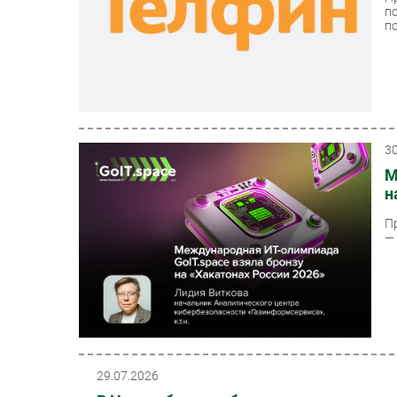
п
п
3
М
н
П
—
29.07.2026