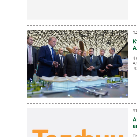
0
К
А
4
А
пр
3
А
а
П