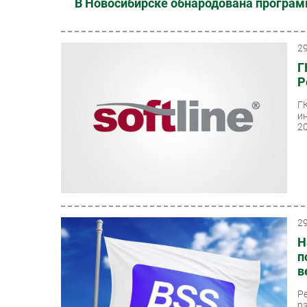
В Новосибирске обнародована програ
2
Г
Р
Г
и
20
2
Н
п
в
Р
р