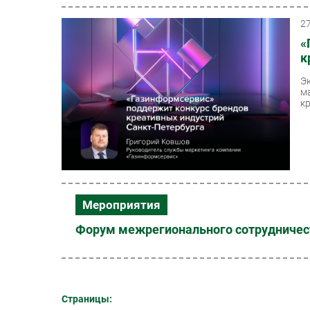
2
«
к
Э
м
к
Мероприятия
Форум межрегионального сотрудничест
Страницы: