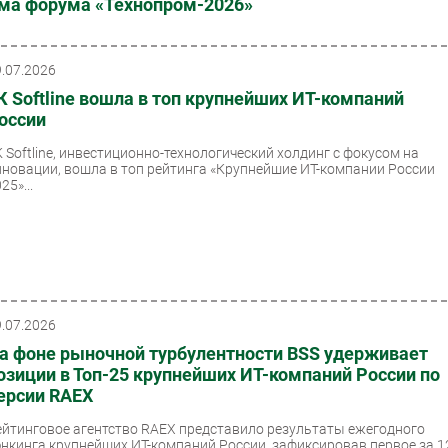
мма форума «Технопром-2026»
9.07.2026
К Softline вошла в топ крупнейших ИТ-компаний
оссии
К Softline, инвестиционно-технологический холдинг с фокусом на
нновации, вошла в топ рейтинга «Крупнейшие ИТ-компании России
25»...
9.07.2026
а фоне рыночной турбулентности BSS удерживает
озиции в Топ-25 крупнейших ИТ-компаний России по
ерсии RAEX
ейтинговое агентство RAEX представило результаты ежегодного
энкинга крупнейших ИТ-компаний России, зафиксировав первое за 1