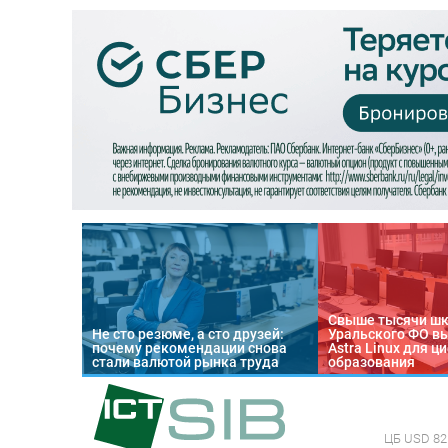
Свыше тысячи ш
Не сто резюме, а сто друзей:
Уральского ФО в
почему рекомендации снова
Astra Linux для 
стали валютой рынка труда
образования
ЦБ
USD 82