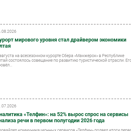
4.08.2026
урорт мирового уровня стал драйвером экономики
лтая
 августа на всесезонном курорте Сбера «Манжерок» в Республике
лтай состоялось совещание по развитию туристической отрасли. Ег
овёл...
1.07.2026
налитика «Телфин»: на 52% вырос спрос на сервисы
нализа речи в первом полугодии 2026 года
ровайдер коммуникационных сервисов «Телфин» подвел итоги перв