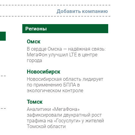
Добавить компанию
РАЗДЕЛЫ
Регионы
Новости
Омск
В сердце Омска — надёжная связь:
Аналитика
МегаФон улучшил LTE в центре
города
Интервью
Мероприятия
Новосибирск
Новосибирская область лидирует
Проекты
по применению БПЛА в
экологическом контроле
IT класс
Томск
Тестовый стенд
Аналитики «МегаФона»
Каталог компаний
зафиксировали двукратный рост
трафика на «Госуслуги» у жителей
Томской области