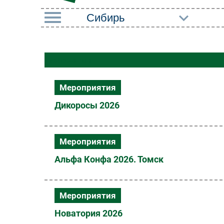
РУБРИКИ
Маркетинг
Импорто­замещение
Маркетин
Автоматизация
Торговые
Мероприятия
Промышленности
Оборудов
Дикоросы 2026
Интернет
ПО
Мобильная связь
Outsourci
Мероприятия
Фиксированная связь
Кадры
Альфа Конфа 2026. Томск
Интеграция
Регулиро
Рынок ПК
Мероприятия
Новатория 2026