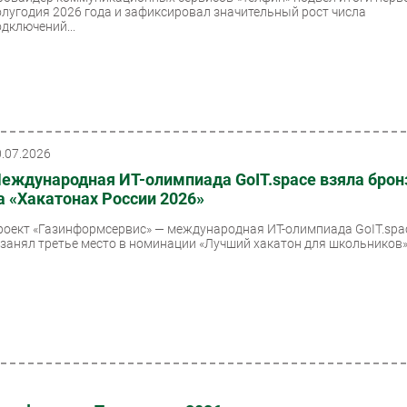
олугодия 2026 года и зафиксировал значительный рост числа
одключений...
0.07.2026
еждународная ИТ-олимпиада GoIT.space взяла брон
а «Хакатонах России 2026»
роект «Газинформсервис» — международная ИТ-олимпиада GoIT.spa
 занял третье место в номинации «Лучший хакатон для школьников».