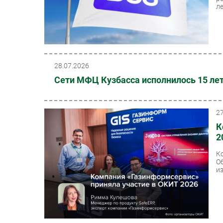
ле
28.07.2026
Сети МФЦ Кузбасса исполнилось 15 лет
2
К
2
К
О
из