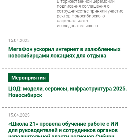
В торжественной церемонии
подписания соглашения о
Безопасность
сотрудничестве приняли участие
ректор Новосибирского
Инновации
национального
CIO/Управление ИТ
исследовательского...
Гаджеты
16.04.2025
Здоровье
МегаФон ускорил интернет в излюбленных
новосибирцами локациях для отдыха
РАЗДЕЛЫ
Новости
Мероприятия
Аналитика
ЦОД: модели, сервисы, инфраструктура 2025.
Интервью
Новосибирск
Мероприятия
Проекты
IT класс
15.04.2025
«Школа 21» провела обучение работе с ИИ
Тестовый стенд
для руководителей и сотрудников органов
Каталог компаний
исполнительной власти регионов Сибири