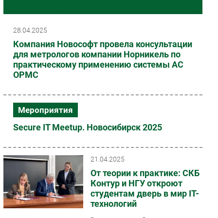
Основные материалы региона «Новосибирск»
Импорто­замещение
Автоматизация Промышленности
28.04.2025
Интернет
Компания Новософт провела консультации
для метрологов компании Норникель по
Мобильная связь
практическому применению системы АС
Фиксированная связь
ОРМС
Интеграция
Рынок ПК
Маркетинг
Мероприятия
Торговые сети
Secure IT Meetup. Новосибирск 2025
Оборудование
ПО
21.04.2025
Outsourcing
От теории к практике: СКБ
Кадры
Контур и НГУ откроют
Регулирование
студентам дверь в мир IT-
технологий
Финансы
Web