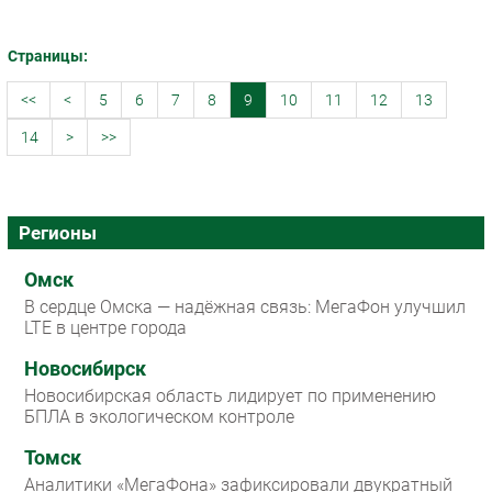
Страницы:
<<
<
5
6
7
8
9
10
11
12
13
14
>
>>
Регионы
Омск
В сердце Омска — надёжная связь: МегаФон улучшил
LTE в центре города
Новосибирск
Новосибирская область лидирует по применению
БПЛА в экологическом контроле
Томск
Аналитики «МегаФона» зафиксировали двукратный