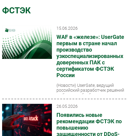
Импорто­замещение
ФСТЭК
Автоматизация Промышленности
Интернет
15.06.2026
Мобильная связь
WAF в «железе»: UserGate
Фиксированная связь
первым в стране начал
производство
Интеграция
узкоспециализированных
Рынок ПК
доверенных ПАК с
Маркетинг
сертификатом ФСТЭК
России
Торговые сети
Оборудование
(Новости)
UserGate, ведущий
российский разработчик решений
ПО
в области кибербезопасности и
архитектор сетевого доверия,
Outsourcing
объявил о начале серийного...
26.05.2026
Кадры
Появились новые
Регулирование
рекомендации ФСТЭК по
Финансы
повышению
защищенности от DDoS-
Web