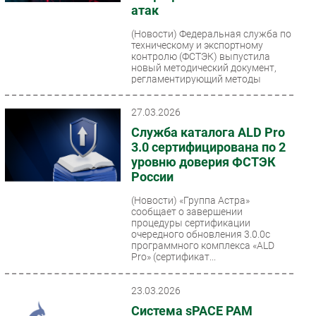
атак
Безопасность
(Новости)
Федеральная служба по
Инновации
техническому и экспортному
контролю (ФСТЭК) выпустила
CIO/Управление ИТ
новый методический документ,
Гаджеты
регламентирующий методы
защиты...
Здоровье
27.03.2026
Служба каталога ALD Pro
РАЗДЕЛЫ
3.0 сертифицирована по 2
уровню доверия ФСТЭК
Новости
России
Аналитика
(Новости)
«Группа Астра»
Интервью
сообщает о завершении
процедуры сертификации
Мероприятия
очередного обновления 3.0.0с
Проекты
программного комплекса «ALD
Pro» (сертификат...
IT класс
Тестовый стенд
23.03.2026
Каталог компаний
Система sPACE PAM