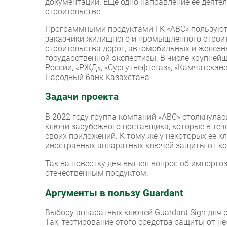
документации. Еще одно направление ее деятел
строительстве.
Программными продуктами ГК «ABC» пользуютс
заказчики жилищного и промышленного строите
строительства дорог, автомобильных и желез
государственной экспертизы. В числе крупнейш
России, «РЖД», «Сургутнефтегаз», «Камчатскэн
Народный банк Казахстана.
Задачи проекта
В 2022 году группа компаний «ABC» столкнула
ключи зарубежного поставщика, которые в теч
своих приложений. К тому же у некоторых ее к
иностранных аппаратных ключей защиты от ко
Так на повестку дня вышел вопрос об импорт
отечественным продуктом.
Аргументы в пользу Guardant
Выбору аппаратных ключей Guardant Sign для 
Так, тестирование этого средства защиты от н