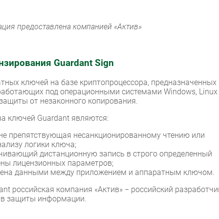
рация предоставлена компанией «Актив»
зирования Guardant Sign
атных ключей на базе криптопроцессора, предназначенных
работающих под операционными системами Windows, Linux
 защиты от незаконного копирования.
 ключей Guardant являются:
не препятствующая несанкционированному чтению или
нализу логики ключа;
ечивающий дистанционную запись в строго определенный
ны лицензионных параметров;
ена данными между приложением и аппаратным ключом.
nt российская компания «Актив» − российский разработчи
тв защиты информации.