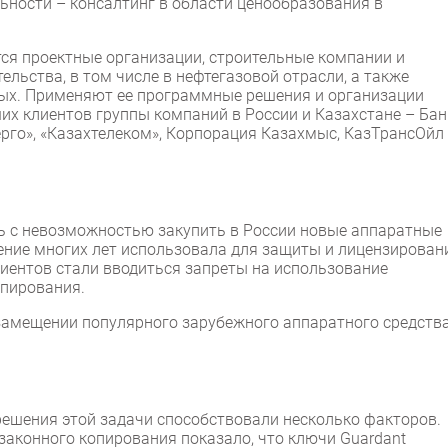
ьности – консалтинг в области ценообразования в
я проектные организации, строительные компании и
льства, в том числе в нефтегазовой отрасли, а также
ных. Применяют ее программные решения и организации
их клиентов группы компаний в России и Казахстане – Бан
ерго», «Казахтелеком», Корпорация Казахмыс, КазТрансОйл
сь с невозможностью закупить в России новые аппаратные
ение многих лет использовала для защиты и лицензирован
лиентов стали вводиться запреты на использование
пирования.
озамещении популярного зарубежного аппаратного средств
решения этой задачи способствовали несколько факторов.
езаконного копирования показало, что ключи Guardant