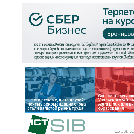
Свыше тысячи ш
Не сто резюме, а сто друзей:
Уральского ФО в
почему рекомендации снова
Astra Linux для 
стали валютой рынка труда
образования
ЦБ
USD 82