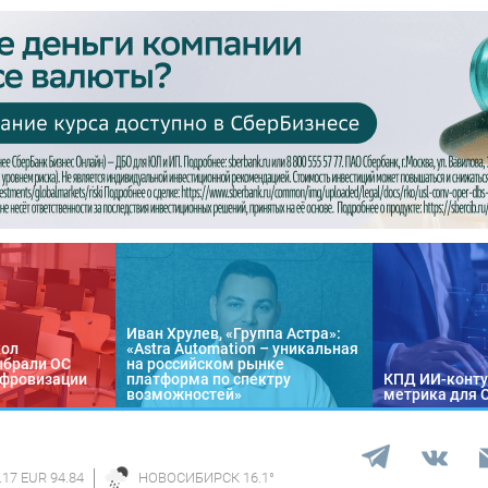
Иван Хрулев, «Группа Астра»:
кол
«Astra Automation – уникальная
ыбрали ОС
на российском рынке
цифровизации
платформа по спектру
КПД ИИ-конту
возможностей»
метрика для 
.17 EUR 94.84
НОВОСИБИРСК
16.1
°