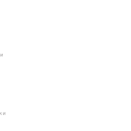
 и
к и