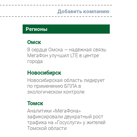
Добавить компанию
РАЗДЕЛЫ
Регионы
Новости
Омск
В сердце Омска — надёжная связь:
Аналитика
МегаФон улучшил LTE в центре
города
Интервью
Мероприятия
Новосибирск
Новосибирская область лидирует
Проекты
по применению БПЛА в
экологическом контроле
IT класс
Томск
Тестовый стенд
Аналитики «МегаФона»
Каталог компаний
зафиксировали двукратный рост
трафика на «Госуслуги» у жителей
Томской области