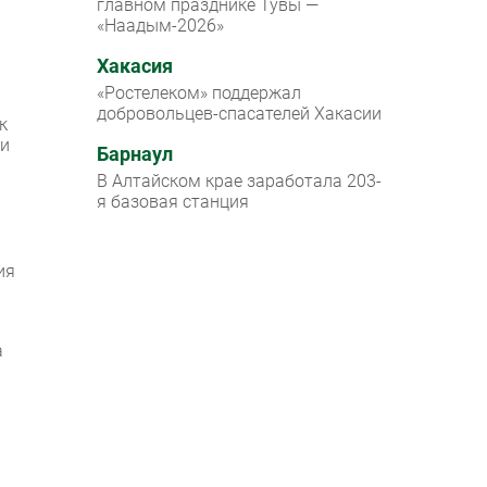
главном празднике Тувы —
«Наадым-2026»
Хакасия
«Ростелеком» поддержал
добровольцев-спасателей Хакасии
к
 и
Барнаул
В Алтайском крае заработала 203-
я базовая станция
ия
а