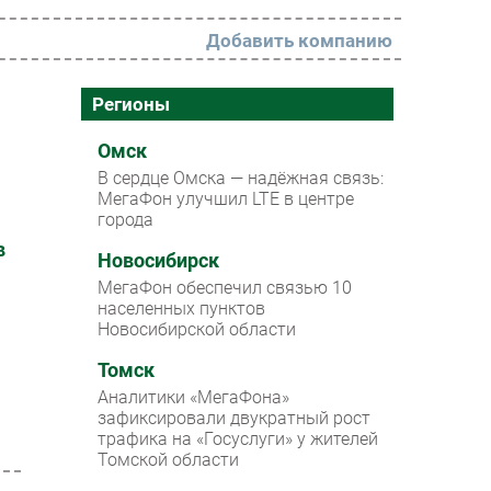
Добавить компанию
РАЗДЕЛЫ
Регионы
Новости
Омск
В сердце Омска — надёжная связь:
Аналитика
МегаФон улучшил LTE в центре
города
Интервью
в
Мероприятия
Новосибирск
МегаФон обеспечил связью 10
Проекты
населенных пунктов
Новосибирской области
IT класс
Томск
Тестовый стенд
Аналитики «МегаФона»
Каталог компаний
зафиксировали двукратный рост
трафика на «Госуслуги» у жителей
Томской области