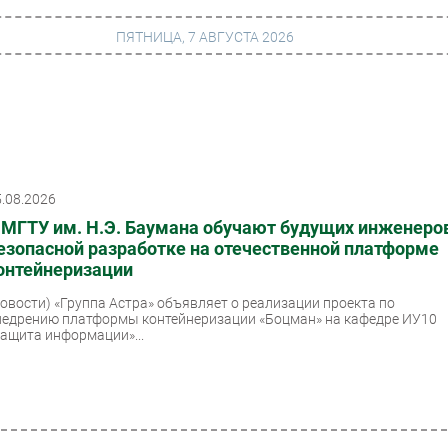
ПЯТНИЦА, 7 АВГУСТА 2026
г
Финансы
 сети
Web
5.08.2026
ание
Безопасность
 МГТУ им. Н.Э. Баумана обучают будущих инженеро
Инновации
езопасной разработке на отечественной платформе
онтейнеризации
ng
CIO/Управление ИТ
Новости)
«Группа Астра» объявляет о реализации проекта по
Гаджеты
недрению платформы контейнеризации «Боцман» на кафедре ИУ10
Защита информации»...
вание
Здоровье