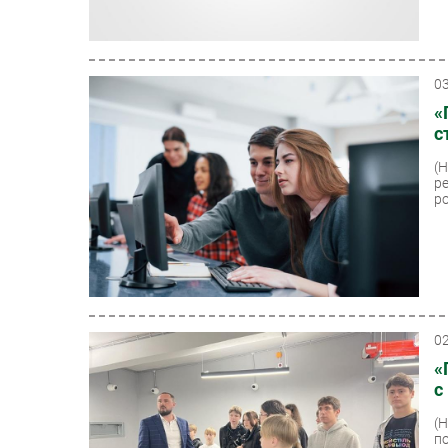
0
«
с
(
р
ро
0
«
с
(
п