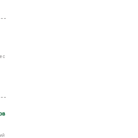
е с
ов
кий