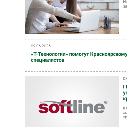
Н
з
09.06.2026
«Т-Технологии» помогут Красноярскому
специалистов
0
Г
у
к
(
х
уп