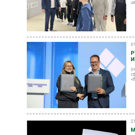
це
0
Р
И
(
с
«В
2
М