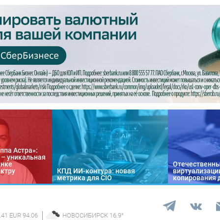
ппа Астра»:
n – уникальная
ынке
Отечественны
ектру
КПД ИИ-контура: новая
виртуализации
метрика для CIO
копирования 
.41 EUR 94.06
НОВОСИБИРСК
16.9
°