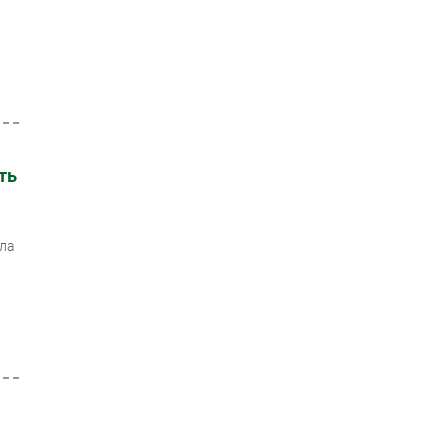
ть
ала