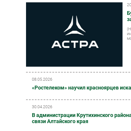
2
Б
з
(
и
м
08.05.2026
«Ростелеком» научил красноярцев иска
30.04.2026
В администрации Крутихинского район
связи Алтайского края