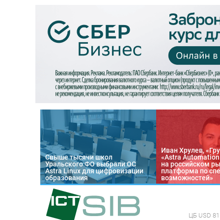
Иван Хрулев, «Гру
Свыше тысячи школ
«Astra Automatio
Уральского ФО выбрали ОС
на российском р
Astra Linux для цифровизации
платформа по сп
образования
возможностей»
ЦБ
USD 81