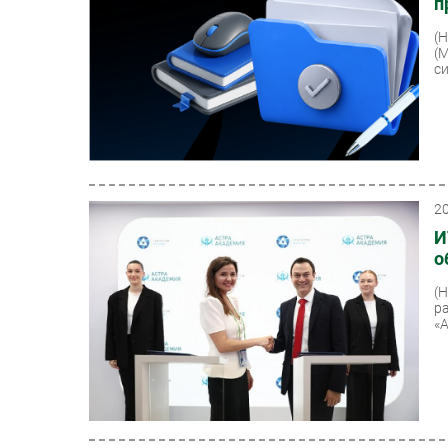
п
(
(
си
2
И
о
(
р
«А