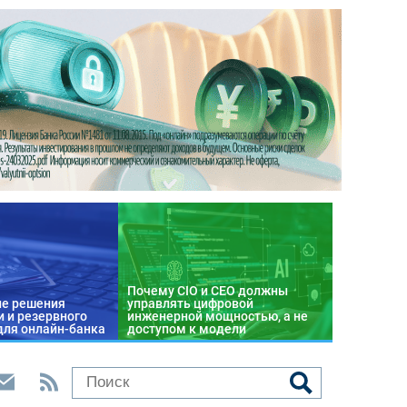
Почему CIO и CEO должны
е решения
управлять цифровой
 и резервного
инженерной мощностью, а не
для онлайн-банка
доступом к модели