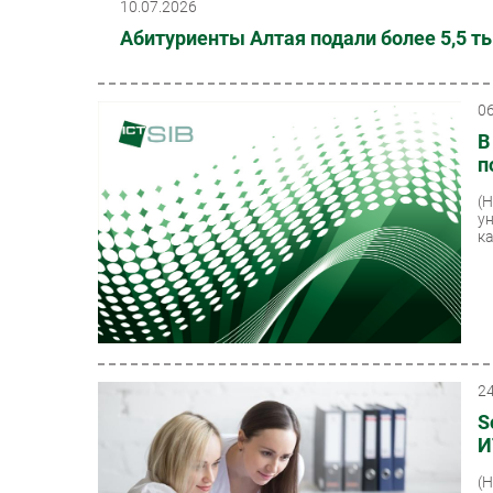
10.07.2026
Абитуриенты Алтая подали более 5,5 ты
0
В
п
(
у
к
2
S
И
(