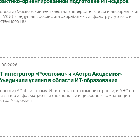
рактико-ориентированной подготовке ИТ-кадров
Новости)
Московский технический университет связи и информатики
МТУСИ) и ведущий российский разработчик инфраструктурного и
стемного ПО...
0.05.2026
Т-интегратор «Росатома» и «Астра Академия»
бъединили усилия в области ИТ-образования
Новости)
АО «Гринатом», ИТ-интегратор атомной отрасли, и АНО по
азвитию информационных технологий и цифровых компетенций
стра Академия»...