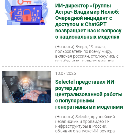
ИИ-директор «Группы
Безопасность
Астра» Владимир Нелюб:
Инновации
Очередной инцидент с
доступом к ChatGPT
CIO/Управление ИТ
возвращает нас к вопросу
Гаджеты
о национальных моделях
Здоровье
(Новости)
Вчера, 19 июля,
пользователи по всему миру,
включая россиян, столкнулись с
РАЗДЕЛЫ
серьёзными трудностями при
использовании чат-бота от
Новости
OpenAI....
13.07.2026
Аналитика
Selectel представил ИИ-
Интервью
роутер для
централизованной работы
Мероприятия
с популярными
Проекты
генеративными моделями
IT класс
(Новости)
Selectel, крупнейший
Тестовый стенд
независимый провайдер IT-
инфраструктуры в России,
Каталог компаний
объявил о запуске ИИ-роутера —