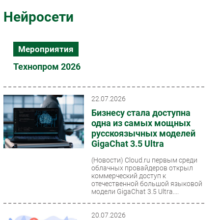
Импорто­замещение
Нейросети
Автоматизация Промышленности
Интернет
Мероприятия
Мобильная связь
Технопром 2026
Фиксированная связь
Интеграция
Рынок ПК
22.07.2026
Маркетинг
Бизнесу стала доступна
одна из самых мощных
Торговые сети
русскоязычных моделей
Оборудование
GigaChat 3.5 Ultra
ПО
(Новости)
Cloud.ru первым среди
Outsourcing
облачных провайдеров открыл
коммерческий доступ к
Кадры
отечественной большой языковой
Регулирование
модели GigaChat 3.5 Ultra....
Финансы
20.07.2026
Web