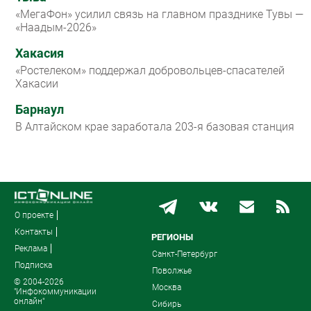
«МегаФон» усилил связь на главном празднике Тувы —
«Наадым-2026»
Хакасия
«Ростелеком» поддержал добровольцев-спасателей
Хакасии
Барнаул
В Алтайском крае заработала 203-я базовая станция
О проекте
Контакты
РЕГИОНЫ
Реклама
Санкт-Петербург
Подписка
Поволжье
© 2004-2026
Москва
"Инфокоммуникации
онлайн"
Сибирь