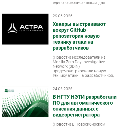
единого сервиса-шлюза для
доступа...
29.06.2026
Хакеры выстраивают
вокруг GitHub-
репозитория новую
технику атаки на
разработчиков
(Новости)
Исследователи из
Mozilla Zero Day Investigative
Network (0DIN)
продемонстрировали новую
технику атаки на разработчиков,
использующих...
24.06.2026
В НГТУ НЭТИ разработали
ПО для автоматического
описания данных с
видеорегистратора
(Новости)
В Новосибирском