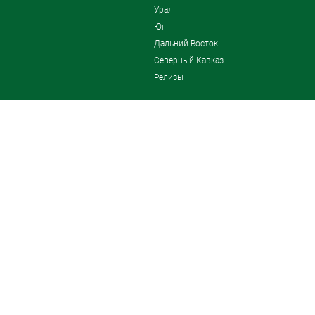
Урал
Юг
Дальний Восток
Северный Кавказ
Релизы