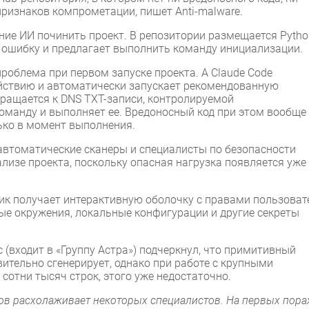
признаков компрометации, пишет Anti-malware.
е ИИ починить проект. В репозитории размещается Pytho
т ошибку и предлагает выполнить команду инициализации.
роблема при первом запуске проекта. А Claude Code
ействию и автоматически запускает рекомендованную
бращается к DNS TXT-записи, контролируемой
оманду и выполняет ее. Вредоносный код при этом вообще
лько в момент выполнения.
автоматические сканеры и специалисты по безопасности
ализе проекта, поскольку опасная нагрузка появляется уже
ик получает интерактивную оболочку с правами пользоват
ные окружения, локальные конфигурации и другие секреты
c (входит в «Группу Астра») подчеркнул, что примитивный
ительно сгенерирует, однако при работе с крупными
отни тысяч строк, этого уже недостаточно.
тов расхолаживает некоторых специалистов. На первых пора