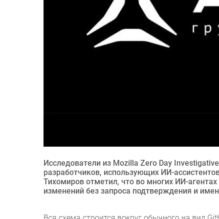
Исследователи из Mozilla Zero Day Investigati
разработчиков, использующих ИИ-ассистентов
Тихомиров отметил, что во многих ИИ-агента
изменений без запроса подтверждения и именн
Вся схема строится вокруг обычного на вид Git