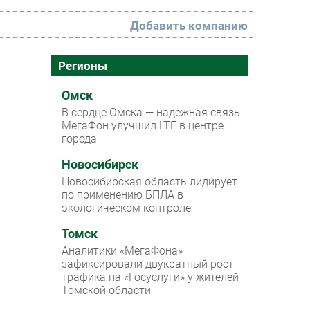
Добавить компанию
РАЗДЕЛЫ
Регионы
Новости
Омск
В сердце Омска — надёжная связь:
Аналитика
МегаФон улучшил LTE в центре
города
Интервью
Мероприятия
Новосибирск
Новосибирская область лидирует
Проекты
по применению БПЛА в
экологическом контроле
IT класс
Томск
Тестовый стенд
Аналитики «МегаФона»
Каталог компаний
зафиксировали двукратный рост
трафика на «Госуслуги» у жителей
Томской области