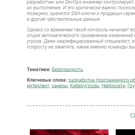
разработчик или DevOps-инженер контролирует 
их выполнение. И это критически важно, поскол
позициях, хранятся SSH-ключи к продакшн-серв
и другие чувствительные данные.
Однако со временем такой контроль начинает во
опция автоматического применения изменений б
угроза. Даже квалифицированный специалист, в
попросту не заметить, какие именно команды в
Тематики:
Безопасность
Ключевые слова:
разработка программного о
интеллект
,
хакеры
,
Киберугрозы
,
Нейросети
,
Гру
С