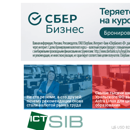
Свыше тысячи ш
Не сто резюме, а сто друзей:
Уральского ФО в
почему рекомендации снова
Astra Linux для 
стали валютой рынка труда
образования
ЦБ
USD 82