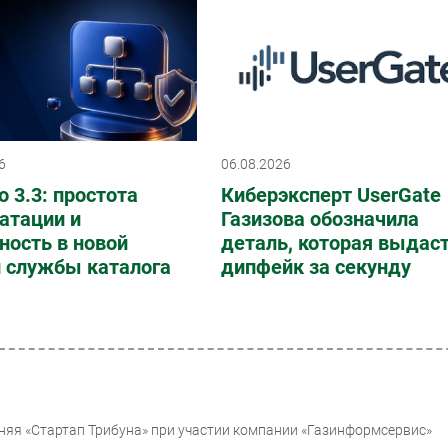
6
06.08.2026
o 3.3: простота
Киберэксперт UserGate
атации и
Газизова обозначила
ность в новой
деталь, которая выдас
и службы каталога
дипфейк за секунду
няя «Стартап Трибуна» при участии компании «Газинформсервис»