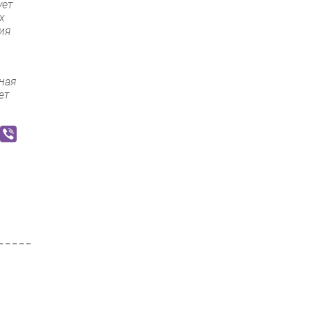
ует
х
рия
ная
ет