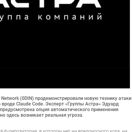
ve Network (0DIN) продемонстрировали новую технику атаки
 вроде Claude Code. Эксперт «Группы Астра» Эдуард
х предусмотрена опция автоматического применения
о здесь возникает реальная угроза.
Hub-репозитория, в котором нет ни вредоносного кода, ни