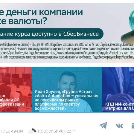
Иван Хрулев, «Группа Астра»:
кол
«Astra Automation – уникальная
ыбрали ОС
на российском рынке
цифровизации
платформа по спектру
КПД ИИ-конту
возможностей»
метрика для 
.17 EUR 94.84
НОВОСИБИРСК
22.1
°