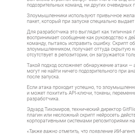
подозрительных команд, ни других очевидных 
Злоумышленники используют привычное желани
пакет, который при запуске специально выдае
Для разработчика это выглядит как типичная п
воспринимает сообщение как руководство к д
команду, пытаясь исправить ошибку. Скрипт о
злоумышленником, получает оттуда скрытую к
отсутствует в репозитории, он загружается то
Такой подход осложняет обнаружение атаки — 
могут не найти ничего подозрительного при ан
после запуска.
Если атака проходит успешно, то злоумышленн
и может похитить API-ключи, токены, перемен
разработчика.
Эдуард Тихомиров, технический директор GitFli
плагин или несложный скрипт нейросеть действ
корпоративными системами репозиториями на с
«
Также важно отметить, что появление ИИ-аген