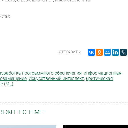
ектах
ОТПРАВИТЬ:
азработка программного обеспечения
,
информационная
о­замещение
,
Искусственный интеллект
,
критическая
е (ML)
ВЕЖЕЕ ПО ТЕМЕ