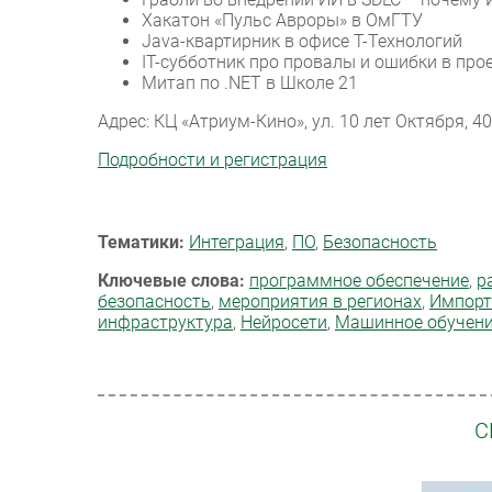
Хакатон «Пульс Авроры» в ОмГТУ
Java-квартирник в офисе Т-Технологий
IT-субботник про провалы и ошибки в про
Митап по .NET в Школе 21
Адрес: КЦ «Атриум-Кино», ул. 10 лет Октября, 40
Подробности и регистрация
Тематики:
Интеграция
,
ПО
,
Безопасность
Ключевые слова:
программное обеспечение
,
р
безопасность
,
мероприятия в регионах
,
Импорт
инфраструктура
,
Нейросети
,
Машинное обучени
С