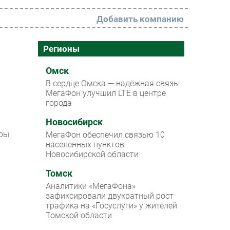
Добавить компанию
РАЗДЕЛЫ
Регионы
Новости
Омск
В сердце Омска — надёжная связь:
Аналитика
МегаФон улучшил LTE в центре
города
Интервью
Мероприятия
Новосибирск
еры
МегаФон обеспечил связью 10
Проекты
населенных пунктов
Новосибирской области
IT класс
Томск
Тестовый стенд
Аналитики «МегаФона»
Каталог компаний
зафиксировали двукратный рост
трафика на «Госуслуги» у жителей
Томской области