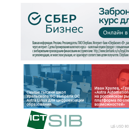
Иван Хрулев, «Гру
Свыше тысячи школ
«Astra Automatio
Уральского ФО выбрали ОС
на российском р
Astra Linux для цифровизации
платформа по сп
образования
возможностей»
ЦБ
USD 80