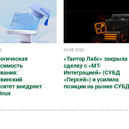
6
04.08.2026
логическая
«Тантор Лабс» закрыла
исимость
сделку с «МТ-
вания:
Интеграцией» (СУБД
винский
«Персей») и усилила
ситет внедряет
позиции на рынке СУБ
Linux