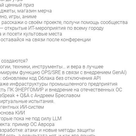
ай ценный приз
аджеты, магазин мерча
ино, игры, аниме
: расскажи о своём проекте, получи помощь сообщества
— открытые ИТ-мероприятия по всему городу
а и посети культовые места
 оставайся на связи после конференции
м создаются?
огии, техники, инструменты… и вера в лучшее
рмируем функцию OPS/SRE в связи с внедрением GenAI)
 обновляем код Облака без отключения API
страже инфраструктуры промышленного предприятия
сть ПК ЭНЕРГОМИР и внедрение на отечественных ОС
deSpeak + Q&A с Андреем Бреславом
виртуальные испытания.
агентных ИИ-систем
основа КИИ
торые пока не под силу LLM
екта: пример ОС Аврора
азработке: атаки и новые методы защиты
 есть, а результата нет, и как это лечить