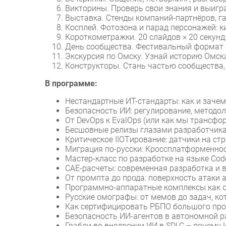
Викторины. Проверь свои знания и выигр
Выставка. Стенды компаний-партнёров, г
Косплей. Фотозона и парад персонажей: к
Короткометражки. 20 слайдов × 20 секунд
День сообщества. Фестивальный формат 
Экскурсия по Омску. Узнай историю Омск
Конструкторы. Стань частью сообщества,
В программе:
Нестандартные ИТ-стандарты: как и заче
Безопасность ИИ: регулирование, методол
От DevOps к EvalOps (или как мы трансфо
Бесшовные релизы глазами разработчика:
Критическое IIOTирование: датчики на 
Миграция по-русски: Кроссплатформенно
Мастер-класс по разработке на языке Co
CAE-расчеты: современная разработка и 
От промпта до прода: поверхность атаки 
Программно-аппаратные комплексы как 
Русские омографы: от мемов до задач, ко
Как сертифицировать РБПО большого про
Безопасность ИИ-агентов в автономной р
Грабли во внедрении ИИ в SDLC – почему ИИ