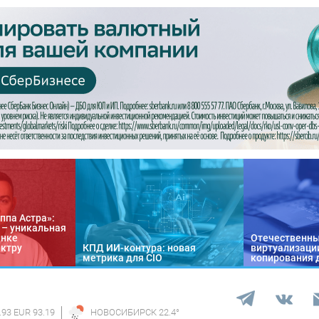
ппа Астра»:
n – уникальная
ынке
Отечественны
ектру
КПД ИИ-контура: новая
виртуализации
метрика для CIO
копирования 
.93 EUR 93.19
НОВОСИБИРСК
22.4
°