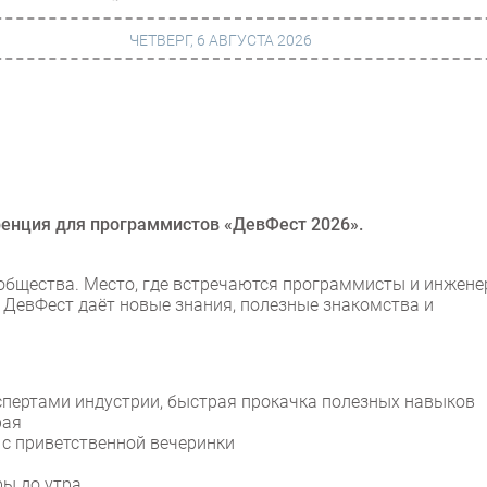
ЧЕТВЕРГ, 6 АВГУСТА 2026
г
Финансы
 сети
Web
ание
Безопасность
еренция для программистов «ДевФест 2026».
Инновации
ообщества. Место, где встречаются программисты и инжен
ng
CIO/Управление ИТ
 ДевФест даёт новые знания, полезные знакомства и
Гаджеты
вание
Здоровье
спертами индустрии, быстрая прокачка полезных навыков
рая
 с приветственной вечеринки
ры до утра