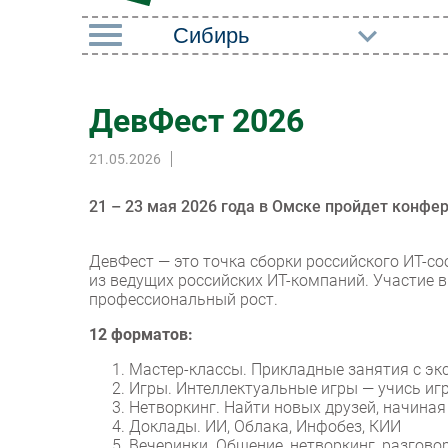
РУБРИКИ
ДевФест 2026
Импорто­замещение
Маркетин
21.05.2026
Автоматизация
Торговые
Промышленности
Оборудов
21 – 23 мая 2026 года в Омске пройдет конф
Интернет
ПО
Мобильная связь
ДевФест — это точка сборки российского ИТ-с
Outsourci
из ведущих российских ИТ-компаний. Участие в
Фиксированная связь
профессиональный рост.
Кадры
Интеграция
12 форматов:
Регулиро
Рынок ПК
Мастер-классы. Прикладные занятия с эк
Игры. Интеллектуальные игры — учись иг
Нетворкинг. Найти новых друзей, начиная
Доклады. ИИ, Облака, Инфобез, КИИ
Вечеринки. Общение, нетворкинг, разгово