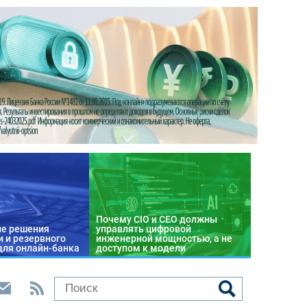
Почему CIO и CEO должны
е решения
управлять цифровой
 и резервного
инженерной мощностью, а не
для онлайн-банка
доступом к модели