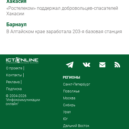
Хакасия
«Ростелеком» поддержал добровольцев-спасателей
Хакасии
Барнаул
В Алтайском крае заработала 203-я базовая станция
О проекте
Контакты
РЕГИОНЫ
Реклама
Санкт-Петербург
Подписка
Поволжье
© 2004-2026
Москва
"Инфокоммуникации
онлайн"
Сибирь
Урал
Юг
Дальний Восток