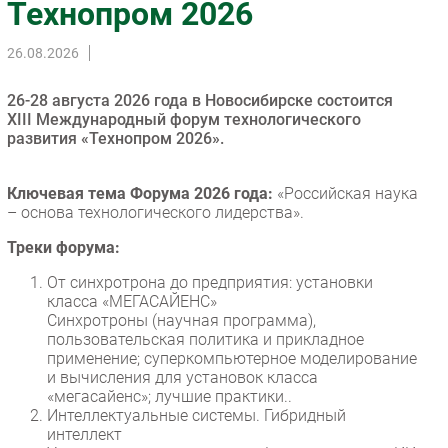
Технопром 2026
Импорто­замещение
26.08.2026
Автоматизация Промышленности
Интернет
26-28 августа 2026 года в Новосибирске состоится
Мобильная связь
XIII Международный форум технологического
развития «Технопром 2026».
Фиксированная связь
Интеграция
Ключевая тема Форума 2026 года:
«Российская наука
Рынок ПК
– основа технологического лидерства».
Маркетинг
Треки форума:
Торговые сети
Оборудование
От синхротрона до предприятия: установки
класса «МЕГАСАЙЕНС»
ПО
Синхротроны (научная программа),
Outsourcing
пользовательская политика и прикладное
применение; суперкомпьютерное моделирование
Кадры
и вычисления для установок класса
Регулирование
«мегасайенс»; лучшие практики..
Интеллектуальные системы. Гибридный
Финансы
интеллект
Web