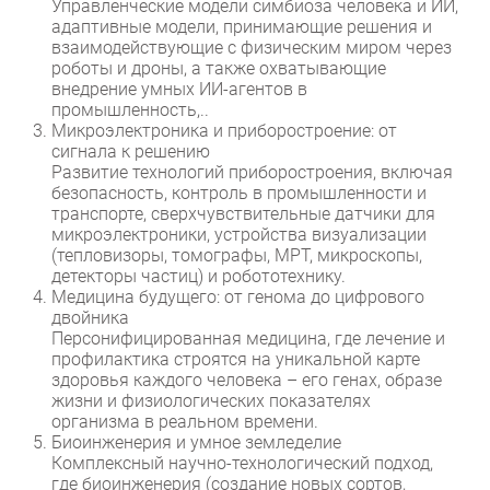
Управленческие модели симбиоза человека и ИИ,
адаптивные модели, принимающие решения и
Безопасность
взаимодействующие с физическим миром через
Инновации
роботы и дроны, а также охватывающие
внедрение умных ИИ-агентов в
CIO/Управление ИТ
промышленность,..
Гаджеты
Микроэлектроника и приборостроение: от
сигнала к решению
Здоровье
Развитие технологий приборостроения, включая
безопасность, контроль в промышленности и
РАЗДЕЛЫ
транспорте, сверхчувствительные датчики для
микроэлектроники, устройства визуализации
(тепловизоры, томографы, МРТ, микроскопы,
Новости
детекторы частиц) и робототехнику.
Аналитика
Медицина будущего: от генома до цифрового
двойника
Интервью
Персонифицированная медицина, где лечение и
Мероприятия
профилактика строятся на уникальной карте
здоровья каждого человека – его генах, образе
Проекты
жизни и физиологических показателях
IT класс
организма в реальном времени.
Тестовый стенд
Биоинженерия и умное земледелие
Комплексный научно-технологический подход,
Каталог компаний
где биоинженерия (создание новых сортов,