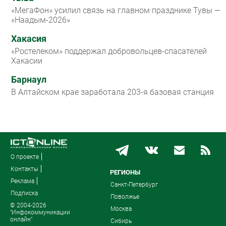
«МегаФон» усилил связь на главном празднике Тувы —
«Наадым-2026»
Хакасия
«Ростелеком» поддержал добровольцев-спасателей
Хакасии
Барнаул
В Алтайском крае заработала 203-я базовая станция
О проекте
Контакты
РЕГИОНЫ
Реклама
Санкт-Петербург
Подписка
Поволжье
© 2004-2026
Москва
"Инфокоммуникации
онлайн"
Сибирь