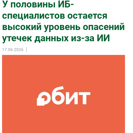
У половины ИБ-
Импорто­замещение
специалистов остается
Автоматизация Промышленности
высокий уровень опасений
Интернет
Мобильная связь
утечек данных из-за ИИ
Фиксированная связь
Интеграция
17.06.2026
Рынок ПК
Маркетинг
Торговые сети
Оборудование
ПО
Outsourcing
Кадры
Регулирование
Финансы
Web