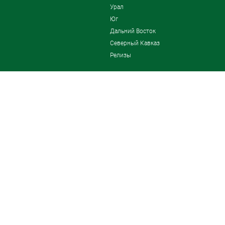
Урал
Юг
Дальний Восток
Северный Кавказ
Релизы