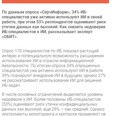
Безопасность
По данным опроса «СерчИнформ», 34% ИБ-
Инновации
специалистов уже активно используют ИИ в своей
CIO/Управление ИТ
работе, при этом 53% респондентов оценивают риск
утечки данных как высокий. Как снизить недоверие
Гаджеты
ИБ-специалистов к ИИ, рассказывает эксперт
Здоровье
«ОБИТ».
РАЗДЕЛЫ
Опрос 170 специалистов по ИБ показал растущий
интерес и потенциальную возможность расширения
использования ИИ в отрасли информационной
Новости
безопасности. По итогам опроса 34% опрошенных
Аналитика
специалистов уже активно используют ИИ в работе.
39% планируют внедрение ИИ в будущем, однако 27%
Интервью
не рассматривают использование ИИ для решения
Мероприятия
ИБ-задач.
Проекты
В числе основных ограничений выделяется уровень
IT класс
недоверия к ИИ. Более половины ИБ-специалистов
(53%) оценивают риск утечки конфиденциальных
Тестовый стенд
данных как высокий, еще 29% — как средний. Однако
Каталог компаний
инструменты мониторинга и контроля применяют не