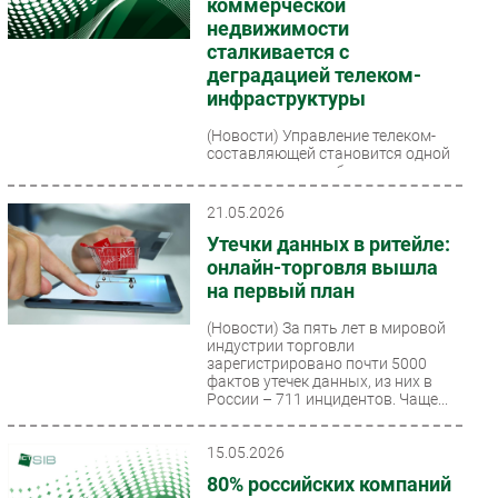
коммерческой
недвижимости
сталкивается с
деградацией телеком-
инфраструктуры
(Новости)
Управление телеком-
составляющей становится одной
из системных проблем для
объектов коммерческой
недвижимости — бизнес- и
21.05.2026
торговых...
Утечки данных в ритейле:
онлайн-торговля вышла
на первый план
(Новости)
За пять лет в мировой
индустрии торговли
зарегистрировано почти 5000
фактов утечек данных, из них в
России – 711 инцидентов. Чаще...
15.05.2026
80% российских компаний