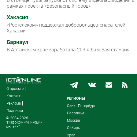
В столице Тувы запускают систему видеонаблюдения в
рамках проекта «Безопасный город»
Хакасия
«Ростелеком» поддержал добровольцев-спасателей
Хакасии
Барнаул
В Алтайском крае заработала 203-я базовая станция
О проекте
Контакты
РЕГИОНЫ
Реклама
Санкт-Петербург
Подписка
Поволжье
© 2004-2026
Москва
"Инфокоммуникации
онлайн"
Сибирь
Урал