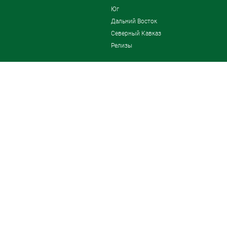
Юг
Дальний Восток
Северный Кавказ
Релизы