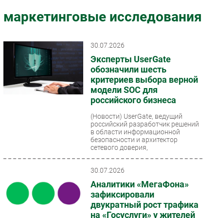
Импорто­замещение
маркетинговые исследования
Автоматизация Промышленности
Интернет
30.07.2026
Мобильная связь
Эксперты UserGate
Фиксированная связь
обозначили шесть
критериев выбора верной
Интеграция
модели SOC для
Рынок ПК
российского бизнеса
Маркетинг
(Новости)
UserGate, ведущий
Торговые сети
российский разработчик решений
в области информационной
Оборудование
безопасности и архитектор
сетевого доверия,
ПО
сформулировал...
Outsourcing
30.07.2026
Кадры
Аналитики «МегаФона»
Регулирование
зафиксировали
Финансы
двукратный рост трафика
на «Госуслуги» у жителей
Web