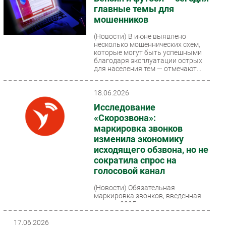
главные темы для
мошенников
(Новости)
В июне выявлено
несколько мошеннических схем,
которые могут быть успешными
благодаря эксплуатации острых
для населения тем — отмечают...
18.06.2026
Исследование
«Скорозвона»:
маркировка звонков
изменила экономику
исходящего обзвона, но не
сократила спрос на
голосовой канал
(Новости)
Обязательная
маркировка звонков, введенная
осенью 2025 года, стала
крупнейшим изменением на рынке
исходящих коммуникаций за
17.06.2026