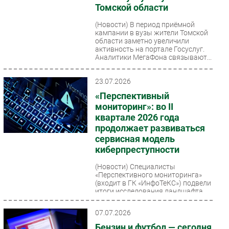
Томской области
Безопасность
(Новости)
В период приёмной
Инновации
кампании в вузы жители Томской
области заметно увеличили
CIO/Управление ИТ
активность на портале Госуслуг.
Гаджеты
Аналитики МегаФона связывают...
Здоровье
23.07.2026
«Перспективный
РАЗДЕЛЫ
мониторинг»: во II
квартале 2026 года
Новости
продолжает развиваться
Аналитика
сервисная модель
киберпреступности
Интервью
Мероприятия
(Новости)
Специалисты
«Перспективного мониторинга»
Проекты
(входит в ГК «ИнфоТеКС») подвели
итоги исследования ландшафта
IT класс
киберугроз во втором квартале...
Тестовый стенд
07.07.2026
Каталог компаний
Бензин и футбол — сегодня