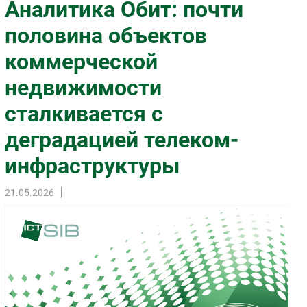
Аналитика Обит: почти
Импорто­замещение
половина объектов
Автоматизация Промышленности
коммерческой
Интернет
Мобильная связь
недвижимости
Фиксированная связь
сталкивается с
Интеграция
Рынок ПК
деградацией телеком-
Маркетинг
инфраструктуры
Торговые сети
Оборудование
21.05.2026
ПО
Outsourcing
Кадры
Регулирование
Финансы
Web