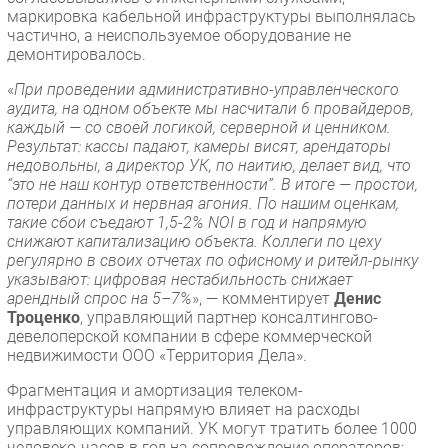
маркировка кабельной инфраструктуры выполнялась
частично, а неиспользуемое оборудование не
демонтировалось.
«
При проведении административно-управленческого
аудита, на одном объекте мы насчитали 6 провайдеров,
каждый — со своей логикой, серверной и ценником.
Результат: кассы падают, камеры висят, арендаторы
недовольны, а директор УК, по наитию, делает вид, что
“это не наш контур ответственности”. В итоге — простои,
потери данных и нервная агония. По нашим оценкам,
такие сбои съедают 1,5-2% NOI в год и напрямую
снижают капитализацию объекта. Коллеги по цеху
регулярно в своих отчетах по офисному и ритейл-рынку
указывают: цифровая нестабильность снижает
арендный спрос на 5–7%
», — комментирует
Денис
Троценко
, управляющий партнер консалтингово-
девелоперской компании в сфере коммерческой
недвижимости ООО «Территория Дела».
Фрагментация и амортизация телеком-
инфраструктуры напрямую влияет на расходы
управляющих компаний. УК могут тратить более 1000
человеко-часов в год на сопровождение операторов: