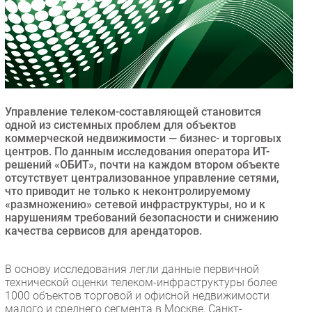
Безопасность
Инновации
CIO/Управление ИТ
Гаджеты
Здоровье
Управление телеком-составляющей становится
одной из системных проблем для объектов
РАЗДЕЛЫ
коммерческой недвижимости — бизнес- и торговых
центров. По данным исследования оператора ИТ-
решений «ОБИТ», почти на каждом втором объекте
Новости
отсутствует централизованное управление сетями,
Аналитика
что приводит не только к неконтролируемому
Интервью
«размножению» сетевой инфраструктуры, но и к
нарушениям требований безопасности и снижению
Мероприятия
качества сервисов для арендаторов.
Проекты
IT класс
В основу исследования легли данные первичной
Тестовый стенд
технической оценки телеком-инфраструктуры более
1000 объектов торговой и офисной недвижимости
Каталог компаний
малого и среднего сегмента в Москве, Санкт-