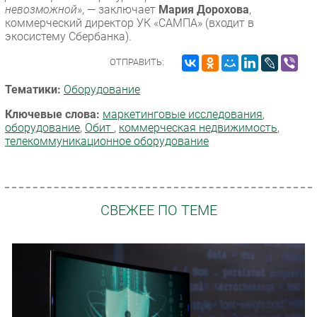
невозможной
», — заключает
Мария Дорохова
,
коммерческий директор УК «САМПА» (входит в
экосистему Сбербанка).
ОТПРАВИТЬ:
Тематики:
Оборудование
Ключевые слова:
маркетинговые исследования
,
оборудование
,
Обит
,
коммерческая недвижимость
,
телекоммуникационное оборудование
СВЕЖЕЕ ПО ТЕМЕ