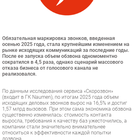
Безопасность
Инновации
CIO/Управление ИТ
Гаджеты
Обязательная маркировка звонков, введенная
Здоровье
осенью 2025 года, стала крупнейшим изменением на
рынке исходящих коммуникаций за последние годы.
После ее запуска объем обзвона одномоментно
РАЗДЕЛЫ
сократился в 4,5 раза, однако сценарий массового
отказа бизнеса от голосового канала не
реализовался.
Новости
Аналитика
По данным исследования сервиса «Скорозвон»
Интервью
(входит в ГК Naumen), по итогам 2025 года объем
Мероприятия
исходящих деловых звонков вырос на 16,5% и достиг
1,57 млрд вызовов. При этом сама экономика обзвона
Проекты
существенно изменилась: стоимость контакта
IT класс
выросла, требования к качеству баз ужесточились, а
Тестовый стенд
компании стали значительно внимательнее
относиться к эффективности каждой попытки
Каталог компаний
дозвона.