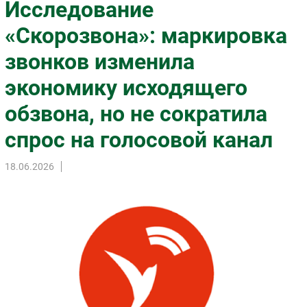
Исследование
Импорто­замещение
«Скорозвона»: маркировка
Автоматизация Промышленности
звонков изменила
Интернет
Мобильная связь
экономику исходящего
Фиксированная связь
обзвона, но не сократила
Интеграция
Рынок ПК
спрос на голосовой канал
Маркетинг
18.06.2026
Торговые сети
Оборудование
ПО
Outsourcing
Кадры
Регулирование
Финансы
Web