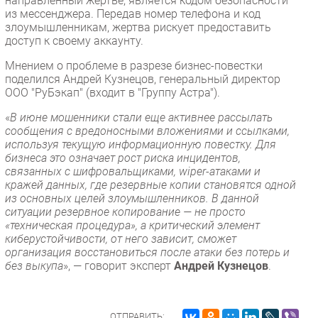
направленный жертве, является кодом безопасности
из мессенджера. Передав номер телефона и код
злоумышленникам, жертва рискует предоставить
доступ к своему аккаунту.
Мнением о проблеме в разрезе бизнес-повестки
поделился Андрей Кузнецов, генеральный директор
ООО "РуБэкап" (входит в "Группу Астра").
«
В июне мошенники стали еще активнее рассылать
сообщения с вредоносными вложениями и ссылками,
используя текущую информационную повестку. Для
бизнеса это означает рост риска инцидентов,
связанных с шифровальщиками, wiper-атаками и
кражей данных, где резервные копии становятся одной
из основных целей злоумышленников. В данной
ситуации резервное копирование — не просто
«техническая процедура», а критический элемент
киберустойчивости, от него зависит, сможет
организация восстановиться после атаки без потерь и
без выкупа
», — говорит эксперт
Андрей Кузнецов
.
ОТПРАВИТЬ: