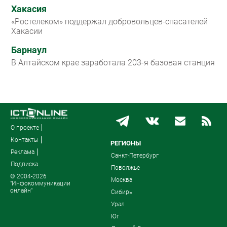
Хакасия
«Ростелеком» поддержал добровольцев-спасателей
Хакасии
Барнаул
В Алтайском крае заработала 203-я базовая станция
О проекте
Контакты
РЕГИОНЫ
Реклама
Санкт-Петербург
Подписка
Поволжье
© 2004-2026
Москва
"Инфокоммуникации
онлайн"
Сибирь
Урал
Юг