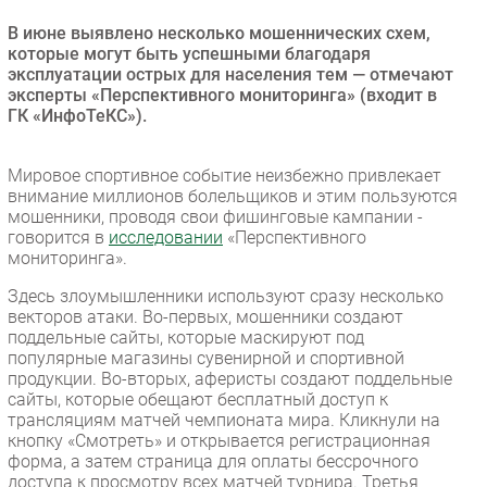
Безопасность
В июне выявлено несколько мошеннических схем,
которые могут быть успешными благодаря
Инновации
эксплуатации острых для населения тем — отмечают
CIO/Управление ИТ
эксперты «Перспективного мониторинга» (входит в
ГК «ИнфоТеКС»).
Гаджеты
Здоровье
Мировое спортивное событие неизбежно привлекает
внимание миллионов болельщиков и этим пользуются
РАЗДЕЛЫ
мошенники, проводя свои фишинговые кампании -
говорится в
исследовании
«Перспективного
Новости
мониторинга».
Аналитика
Здесь злоумышленники используют сразу несколько
векторов атаки. Во-первых, мошенники создают
Интервью
поддельные сайты, которые маскируют под
Мероприятия
популярные магазины сувенирной и спортивной
продукции. Во-вторых, аферисты создают поддельные
Проекты
сайты, которые обещают бесплатный доступ к
IT класс
трансляциям матчей чемпионата мира. Кликнули на
Тестовый стенд
кнопку «Смотреть» и открывается регистрационная
форма, а затем страница для оплаты бессрочного
Каталог компаний
доступа к просмотру всех матчей турнира. Третья