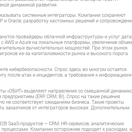
зкой динамикой развития.
оказывать системные интеграторы. Компании сохраняют
P и Oracle, разработку кастомных решений и сопровождени
нутся провайдеры облачной инфраструктуры и услуг дата
 с AWS и Azure на локальные платформы, увеличение объе
начительных вычислительных мощностей. При этом рынок
игроков из-за капиталоемкости рынка и высокого порога
енте кибербезопасности. Спрос здесь во многом остается
ту после атак и инцидентов, а требования к информацион
рты «ОБИТ» выделяют направления со смешанной динамико
 предприятием (ERP, CRM, BI). Спрос на такие решения
ую не соответствует ожиданиям бизнеса. Такие проекты
ть заказчиков от интеграторов высокая. Дополнительным
2B SaaS-продуктов — CRM, HR-сервисов, аналитических
процессами. Компании осторожнее подходят к расходам, а