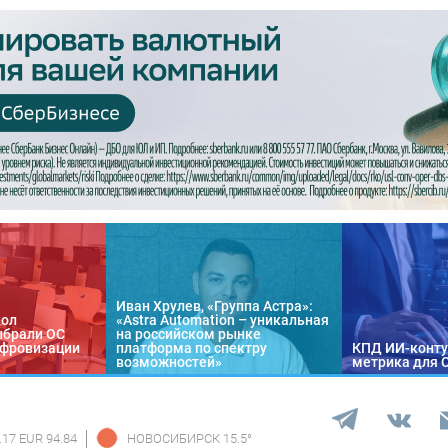
Иван Хрулев, «Группа Астра»:
кол
«Astra Automation – уникальная
ыбрали ОС
на российском рынке
цифровизации
платформа по спектру
КПД ИИ-конту
возможностей»
метрика для 
.17 EUR 94.84
НОВОСИБИРСК
15.5
°