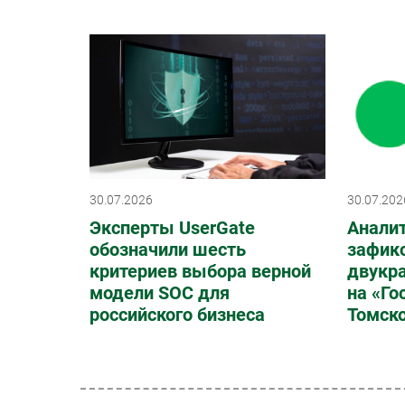
30.07.2026
30.07.202
Эксперты UserGate
Анали
обозначили шесть
зафик
критериев выбора верной
двукр
модели SOC для
на «Го
российского бизнеса
Томско