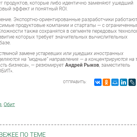
уг продуктов, которые либо идентично заменяют ушедший
овый эффект и понятный ROI.
ление. Экспортно-ориентированные разработчики работают
исимые продуктовые компании и стартапы — с ограниченн
Сложности также сохранятся в сегменте передовых техноло
азвитие которых требует значительных вычислительных
базе.
истемной замене устаревших или ушедших иностранных
еляются на “модные” направления — а концентрируются на 
сть бизнеса»
, — резюмирует
Андрей Рыков
, заместитель
ОБИТ».
ОТПРАВИТЬ:
я
,
Обит
ВЕЖЕЕ ПО ТЕМЕ