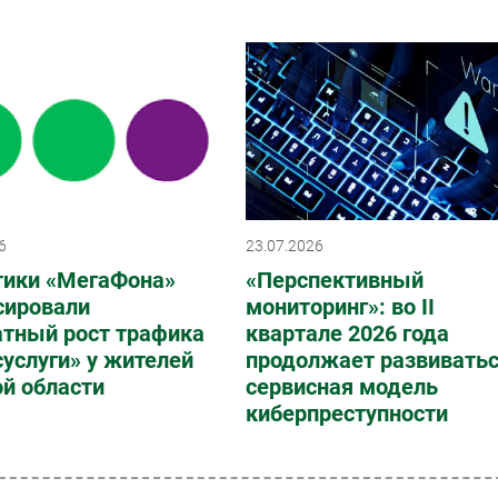
6
23.07.2026
тики «МегаФона»
«Перспективный
сировали
мониторинг»: во II
атный рост трафика
квартале 2026 года
суслуги» у жителей
продолжает развивать
й области
сервисная модель
киберпреступности