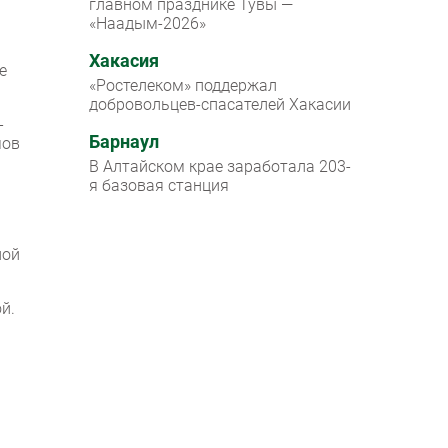
главном празднике Тувы —
«Наадым-2026»
Хакасия
е
«Ростелеком» поддержал
добровольцев-спасателей Хакасии
-
Барнаул
мов
В Алтайском крае заработала 203-
я базовая станция
ной
й.