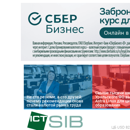
Свыше тысячи ш
Не сто резюме, а сто друзей:
Уральского ФО в
почему рекомендации снова
Astra Linux для 
стали валютой рынка труда
образования
ЦБ
USD 82