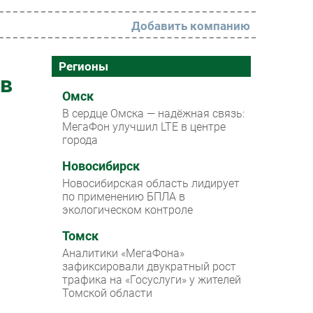
Добавить компанию
РАЗДЕЛЫ
Регионы
 в
Новости
Омск
В сердце Омска — надёжная связь:
Аналитика
МегаФон улучшил LTE в центре
города
Интервью
Мероприятия
Новосибирск
Новосибирская область лидирует
Проекты
по применению БПЛА в
экологическом контроле
IT класс
Томск
Тестовый стенд
Аналитики «МегаФона»
Каталог компаний
зафиксировали двукратный рост
трафика на «Госуслуги» у жителей
Томской области