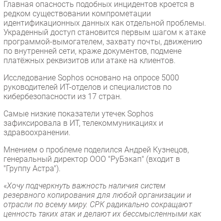
Главная опасность подобных инцидентов кроется в
Безопасность
редком существовании компрометации
идентификационных данных как отдельной проблемы.
Инновации
Украденный доступ становится первым шагом к атаке
CIO/Управление ИТ
программой-вымогателем, захвату почты, движению
по внутренней сети, краже документов, подмене
Гаджеты
платёжных реквизитов или атаке на клиентов.
Здоровье
Исследование Sophos основано на опросе 5000
руководителей ИТ-отделов и специалистов по
РАЗДЕЛЫ
кибербезопасности из 17 стран.
Самые низкие показатели утечек Sophos
Новости
зафиксировала в ИТ, телекоммуникациях и
Аналитика
здравоохранении.
Интервью
Мнением о проблеме поделился Андрей Кузнецов,
Мероприятия
генеральный директор ООО "РуБэкап" (входит в
"Группу Астра").
Проекты
IT класс
«
Хочу подчеркнуть важность наличия систем
резервного копирования для любой организации и
Тестовый стенд
отрасли по всему миру. СРК радикально сокращают
Каталог компаний
ценность таких атак и делают их бессмысленными как