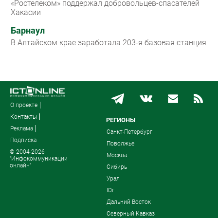
«Ростелеком» поддержал добровольцев-спасателей
Хакасии
Барнаул
В Алтайском крае заработала 203-я базовая станция
О проекте
Контакты
РЕГИОНЫ
Реклама
Санкт-Петербург
Подписка
Поволжье
© 2004-2026
Москва
"Инфокоммуникации
онлайн"
Сибирь
Урал
Юг
Дальний Восток
Северный Кавказ