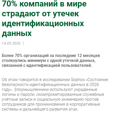
70% компаний в мире
Импорто­замещение
страдают от утечек
Автоматизация Промышленности
идентификационных
Интернет
Мобильная связь
данных
Фиксированная связь
Интеграция
14.05.2026
Рынок ПК
Более 70% организаций за последние 12 месяцев
Маркетинг
столкнулись минимум с одной утечкой данных,
Торговые сети
связанной с идентификацией пользователей.
Оборудование
ПО
Об этом говорится в исследовании Sophos «Состояние
безопасности идентификационных данных в 2026
Outsourcing
году». Злоумышленники используют украденные
Кадры
логины и пароли, скомпрометированные служебные
учётные записи и социальную инженерию против
Регулирование
сотрудников для проникновения в корпоративные
Финансы
системы и дальнейшего развития атак.
Web