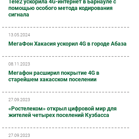
Tele2 ускорила 4G-интернет в Барнауле с
помощью особого метода кодирования
Безопасность
сигнала
Инновации
CIO/Управление ИТ
Гаджеты
13.05.2024
Здоровье
МегаФон Хакасия ускорил 4G в городе Абаза
РАЗДЕЛЫ
08.11.2023
Мегафон расширил покрытие 4G в
Новости
старейшем хакасском поселении
Аналитика
Интервью
Мероприятия
27.09.2023
«Ростелеком» открыл цифровой мир для
Проекты
жителей четырех поселений Кузбасса
IT класс
Тестовый стенд
Каталог компаний
27.09.2023