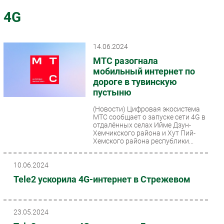
Импорто­замещение
4G
Автоматизация Промышленности
Интернет
14.06.2024
Мобильная связь
МТС разогнала
Фиксированная связь
мобильный интернет по
дороге в тувинскую
Интеграция
пустыню
Рынок ПК
(Новости)
Цифровая экосистема
Маркетинг
МТС сообщает о запуске сети 4G в
Торговые сети
отдалённых селах Ийме Дзун-
Хемчикского района и Хут Пий-
Оборудование
Хемского района республики...
ПО
10.06.2024
Outsourcing
Tele2 ускорила 4G-интернет в Стрежевом
Кадры
Регулирование
Финансы
23.05.2024
Web