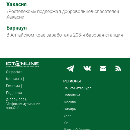
Хакасия
«Ростелеком» поддержал добровольцев-спасателей
Хакасии
Барнаул
В Алтайском крае заработала 203-я базовая станция
О проекте
Контакты
РЕГИОНЫ
Реклама
Санкт-Петербург
Подписка
Поволжье
© 2004-2026
Москва
"Инфокоммуникации
онлайн"
Сибирь
Урал
Юг
Дальний Восток