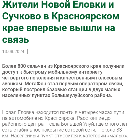
Жители Новой Еловки и
Импорто­замещение
Сучково в Красноярском
Автоматизация Промышленности
крае впервые вышли на
Интернет
Мобильная связь
связь
Фиксированная связь
Интеграция
13.08.2024
Рынок ПК
Более 800 сельчан из Красноярского края получили
Маркетинг
доступ к быстрому мобильному интернету
Торговые сети
четвертого поколения и качественным голосовым
звонкам. МегаФон стал первым оператором связи,
Оборудование
который построил базовые станции в двух малых
ПО
населенных пунктах Большеулуйского района.
Outsourcing
Кадры
Новая Еловка находится почти в четырех часах пути
на автомобиле из Красноярска. Расстояние до
Регулирование
районного центра – села Большой Улуй, где много лет
Финансы
есть стабильное покрытие сотовой сети, – около 33
км. Населенный пункт относится к категории «малых».
Web