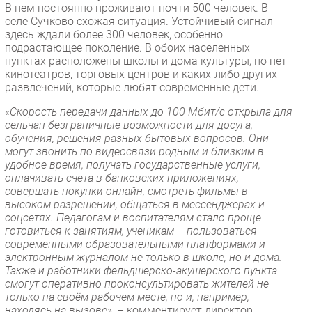
В нем постоянно проживают почти 500 человек. В
Безопасность
селе Сучково схожая ситуация. Устойчивый сигнал
здесь ждали более 300 человек, особенно
Инновации
подрастающее поколение. В обоих населенных
CIO/Управление ИТ
пунктах расположены школы и дома культуры, но нет
кинотеатров, торговых центров и каких-либо других
Гаджеты
развлечений, которые любят современные дети.
Здоровье
«Скорость передачи данных до 100 Мбит/с открыла для
сельчан безграничные возможности для досуга,
РАЗДЕЛЫ
обучения, решения разных бытовых вопросов. Они
могут звонить по видеосвязи родным и близким в
Новости
удобное время, получать государственные услуги,
оплачивать счета в банковских приложениях,
Аналитика
совершать покупки онлайн, смотреть фильмы в
Интервью
высоком разрешении, общаться в мессенджерах и
соцсетях. Педагогам и воспитателям стало проще
Мероприятия
готовиться к занятиям, ученикам – пользоваться
Проекты
современными образовательными платформами и
электронным журналом не только в школе, но и дома.
IT класс
Также и работники фельдшерско-акушерского пункта
Тестовый стенд
смогут оперативно проконсультировать жителей не
только на своём рабочем месте, но и, например,
Каталог компаний
находясь на вызове», –
комментирует директор