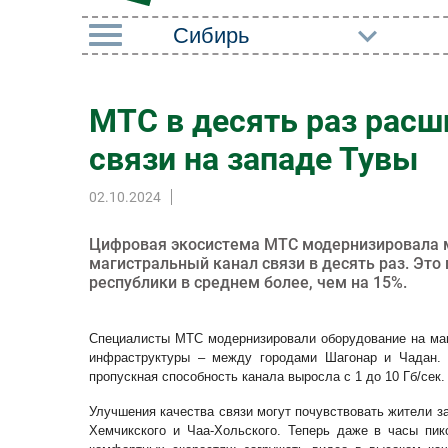
РУБРИКИ
МТС в десять раз расш
Импорто­замещение
Маркетин
связи на западе Тувы
Автоматизация
Торговые
Промышленности
02.10.2024
Оборудов
Интернет
ПО
Цифровая экосистема МТС модернизировала м
Мобильная связь
магистральный канал связи в десять раз. Это
Outsourci
республики в среднем более, чем на 15%.
Фиксированная связь
Кадры
Интеграция
Специалисты МТС модернизировали оборудование на маг
Регулиро
инфраструктуры – между городами Шагонар и Чадан. 
Рынок ПК
пропускная способность канала выросла с 1 до 10 Гб/сек.
Улучшения качества связи могут почувствовать жители за
Хемчикского и Чаа-Хольского. Теперь даже в часы пик