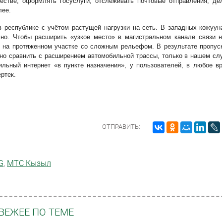
естве, оформлять госуслуги, отслеживать почтовые отправления, де
лее.
 республике с учётом растущей нагрузки на сеть. В западных кожуун
чно. Чтобы расширить «узкое место» в магистральном канале связи 
 на протяженном участке со сложным рельефом. В результате пропус
жно сравнить с расширением автомобильной трассы, только в нашем сл
ильный интернет «в пункте назначения», у пользователей, в любое в
ртек.
ОТПРАВИТЬ:
G
,
МТС Кызыл
ВЕЖЕЕ ПО ТЕМЕ