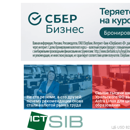
Свыше тысячи ш
Не сто резюме, а сто друзей:
Уральского ФО в
почему рекомендации снова
Astra Linux для 
стали валютой рынка труда
образования
ЦБ
USD 82