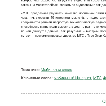
комфортных скоростях: загружать видео в высоком кач
заказы на маркетплейсах, звонить по видеосвязи и так да
«МТС продолжает улучшать качество мобильной связи в
часы пик скорости 4
G
-интернета могло быть недостато
специалисты решили непростую технологическую задачу
способность магистрали выросла в десять раз – это мо
по ней движутся данные. Как результат – быстрый моб
суток»,
–
прокомментировал директор МТС в Туве Экер Хе
Тематики:
Мобильная связь
Ключевые слова:
мобильный Интернет
,
МТС
,
4
С