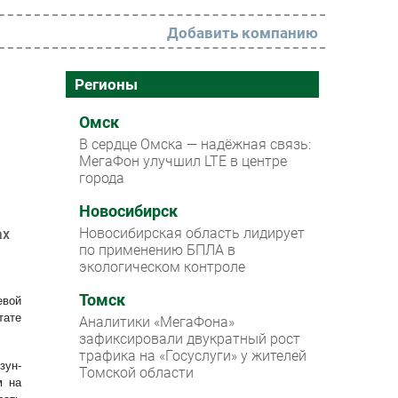
Добавить компанию
РАЗДЕЛЫ
Регионы
Новости
Омск
В сердце Омска — надёжная связь:
Аналитика
МегаФон улучшил LTE в центре
города
Интервью
Мероприятия
Новосибирск
Новосибирская область лидирует
ах
Проекты
по применению БПЛА в
экологическом контроле
IT класс
Томск
евой
Тестовый стенд
тате
Аналитики «МегаФона»
Каталог компаний
зафиксировали двукратный рост
трафика на «Госуслуги» у жителей
зун-
Томской области
м на