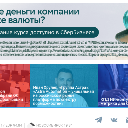
Иван Хрулев, «Группа Астра»:
кол
«Astra Automation – уникальная
ыбрали ОС
на российском рынке
цифровизации
платформа по спектру
КПД ИИ-конту
возможностей»
метрика для 
.17 EUR 94.84
НОВОСИБИРСК
19.3
°