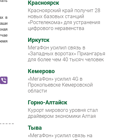
лать
Красноярск
Красноярский край получит 28
новых базовых станций
ах в
«Ростелекома» для устранения
наши
цифрового неравенства
кная
учае
Иркутск
ремя
МегаФон усилил связь в
«Западных воротах» Приангарья
для более чем 40 тысяч человек
Кемерово
«МегаФон» усилил 4G в
Прокопьевске Кемеровской
области
Горно-Алтайск
Курорт мирового уровня стал
драйвером экономики Алтая
Тыва
«МегаФон» усилил связь на