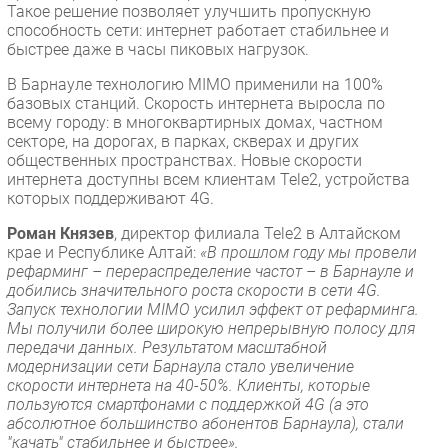
Такое решение позволяет улучшить пропускную
Безопасность
способность сети: интернет работает стабильнее и
быстрее даже в часы пиковых нагрузок.
Инновации
CIO/Управление ИТ
В Барнауле технологию MIMO применили на 100%
базовых станций. Скорость интернета выросла по
Гаджеты
всему городу: в многоквартирных домах, частном
Здоровье
секторе, на дорогах, в парках, скверах и других
общественных пространствах. Новые скорости
интернета доступны всем клиентам Tele2, устройства
РАЗДЕЛЫ
которых поддерживают 4G.
Роман Князев
, директор филиала Tele2 в Алтайском
Новости
крае и Республике Алтай:
«В прошлом году мы провели
Аналитика
рефарминг – перераспределение частот – в Барнауле и
добились значительного роста скорости в сети 4G.
Интервью
Запуск технологии MIMO усилил эффект от рефарминга.
Мероприятия
Мы получили более широкую непрерывную полосу для
передачи данных. Результатом масштабной
Проекты
модернизации сети Барнаула стало увеличение
IT класс
скорости интернета на 40-50%. Клиенты, которые
Тестовый стенд
пользуются смартфонами с поддержкой 4G (а это
абсолютное большинство абонентов Барнаула), стали
Каталог компаний
"качать" стабильнее и быстрее».