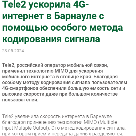
Tele2 ускорила 4G-
Импорто­замещение
интернет в Барнауле с
Автоматизация Промышленности
помощью особого метода
Интернет
Мобильная связь
кодирования сигнала
Фиксированная связь
Интеграция
23.05.2024
Рынок ПК
Tele2, российский оператор мобильной связи,
Маркетинг
применил технологию MIMO для ускорения
Торговые сети
мобильного интернета в столице края. Благодаря
особому методу кодирования сигнала пользователям
Оборудование
4G-смартфонов обеспечили большую емкость сети и
ПО
высокие скорости даже при большом количестве
пользователей.
Outsourcing
Кадры
Tele2 увеличила скорость интернета в Барнауле
Регулирование
благодаря применению технологии MIMO (Multiple
Финансы
Input Multiple Output). Это метод кодирования сигнала,
при котором прием и передача данных разделяются.
Web