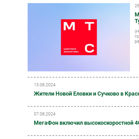
2
М
Т
(
г
ра
13.08.2024
Жители Новой Еловки и Сучково в Кра
07.08.2024
МегаФон включил высокоскоростной 4G