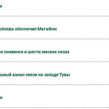
и
сёлова обеспечил МегаФон
е появился в шести омских селах
ьный канал связи на западе Тувы
ке