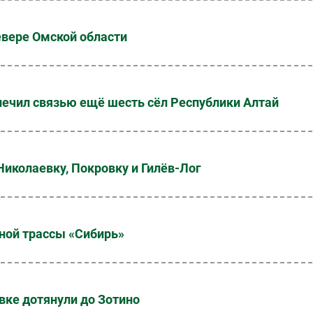
евере Омской области
печил связью ещё шесть сёл Республики Алтай
иколаевку, Покровку и Гилёв-Лог
ной трассы «Сибирь»
вке дотянули до Зотино