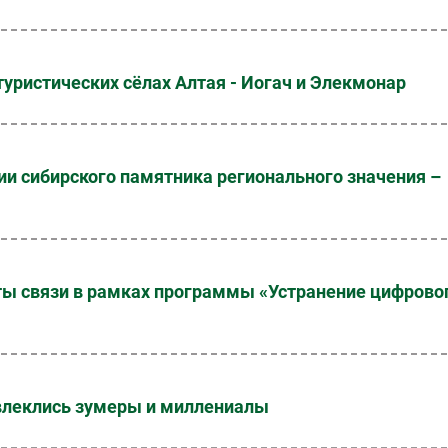
уристических сёлах Алтая - Иогач и Элекмонар
ии сибирского памятника регионального значения –
ы связи в рамках программы «Устранение цифрово
увлеклись зумеры и миллениалы