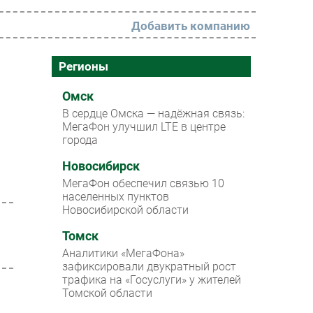
Добавить компанию
РАЗДЕЛЫ
Регионы
Новости
Омск
В сердце Омска — надёжная связь:
Аналитика
МегаФон улучшил LTE в центре
города
Интервью
Мероприятия
Новосибирск
МегаФон обеспечил связью 10
Проекты
населенных пунктов
Новосибирской области
IT класс
Томск
Тестовый стенд
Аналитики «МегаФона»
Каталог компаний
зафиксировали двукратный рост
трафика на «Госуслуги» у жителей
Томской области