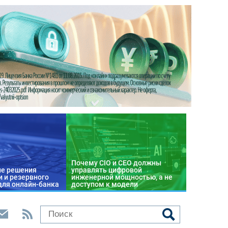
Почему CIO и CEO должны
е решения
управлять цифровой
 и резервного
инженерной мощностью, а не
для онлайн-банка
доступом к модели