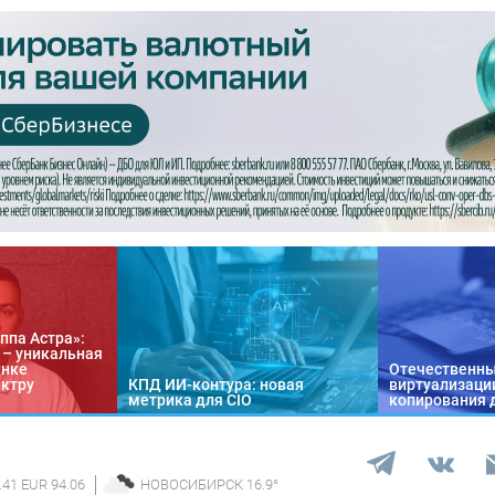
ппа Астра»:
n – уникальная
ынке
Отечественны
ектру
КПД ИИ-контура: новая
виртуализации
метрика для CIO
копирования 
.41 EUR 94.06
НОВОСИБИРСК
16.9
°