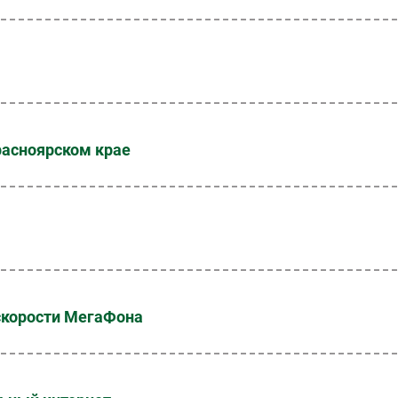
расноярском крае
 скорости МегаФона