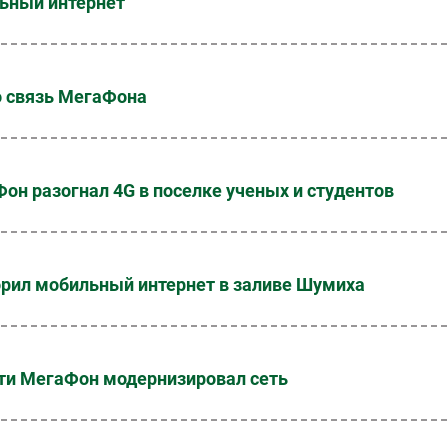
ьный интернет
о связь МегаФона
Фон разогнал 4G в поселке ученых и студентов
орил мобильный интернет в заливе Шумиха
сти МегаФон модернизировал сеть