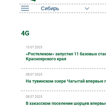
РУБРИКИ
Импорто­замещение
Маркетин
4G
Автоматизация
Торговые
Промышленности
10.07.2025
Оборудов
Интернет
«Ростелеком» запустил 11 базовых ст
ПО
Красноярского края
Мобильная связь
Outsourci
Фиксированная связь
Кадры
08.07.2025
Интеграция
На тувинском озере Чагытай впервые 
Регулиро
Рынок ПК
08.07.2025
В хакасском поселении шорцев впервы