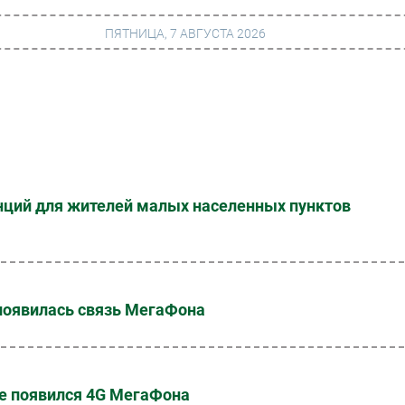
ПЯТНИЦА, 7 АВГУСТА 2026
г
Финансы
 сети
Web
ание
Безопасность
анций для жителей малых населенных пунктов
Инновации
ng
CIO/Управление ИТ
Гаджеты
появилась связь МегаФона
вание
Здоровье
е появился 4G МегаФона