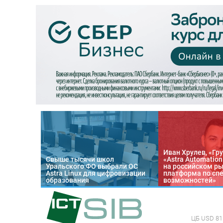
Иван Хрулев, «Гру
Свыше тысячи школ
«Astra Automatio
Уральского ФО выбрали ОС
на российском р
Astra Linux для цифровизации
платформа по сп
образования
возможностей»
ЦБ
USD 81