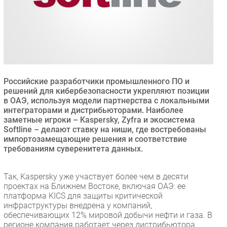
Безопасность
Инновации
CIO/Управление ИТ
Гаджеты
Здоровье
Российские разработчики промышленного ПО и
решений для кибербезопасности укрепляют позиции
РАЗДЕЛЫ
в ОАЭ, используя модели партнерства с локальными
интеграторами и дистрибьюторами. Наиболее
заметные игроки – Kaspersky, Zyfra и экосистема
Новости
Softline – делают ставку на ниши, где востребованы
Аналитика
импортозамещающие решения и соответствие
Интервью
требованиям суверенитета данных.
Мероприятия
Так, Kaspersky уже участвует более чем в десяти
Проекты
проектах на Ближнем Востоке, включая ОАЭ: ее
IT класс
платформа KICS для защиты критической
Тестовый стенд
инфраструктуры внедрена у компаний,
обеспечивающих 12% мировой добычи нефти и газа. В
Каталог компаний
регионе компания работает через дистрибьютора