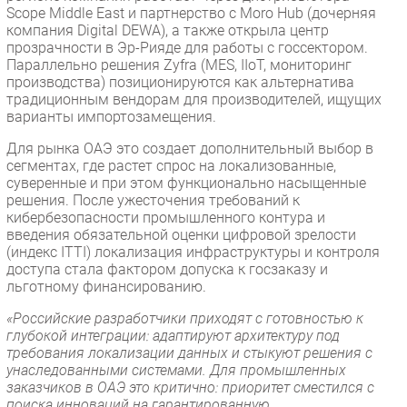
Scope Middle East и партнерство с Moro Hub (дочерняя
компания Digital DEWA), а также открыла центр
прозрачности в Эр-Рияде для работы с госсектором.
Параллельно решения Zyfra (MES, IIoT, мониторинг
производства) позиционируются как альтернатива
традиционным вендорам для производителей, ищущих
варианты импортозамещения.
Для рынка ОАЭ это создает дополнительный выбор в
сегментах, где растет спрос на локализованные,
суверенные и при этом функционально насыщенные
решения. После ужесточения требований к
кибербезопасности промышленного контура и
введения обязательной оценки цифровой зрелости
(индекс ITTI) локализация инфраструктуры и контроля
доступа стала фактором допуска к госзаказу и
льготному финансированию.
«Российские разработчики приходят с готовностью к
глубокой интеграции: адаптируют архитектуру под
требования локализации данных и стыкуют решения с
унаследованными системами. Для промышленных
заказчиков в ОАЭ это критично: приоритет сместился с
поиска инноваций на гарантированную