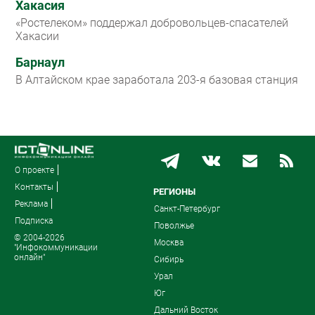
Хакасия
«Ростелеком» поддержал добровольцев-спасателей
Хакасии
Барнаул
В Алтайском крае заработала 203-я базовая станция
О проекте
Контакты
РЕГИОНЫ
Реклама
Санкт-Петербург
Подписка
Поволжье
© 2004-2026
Москва
"Инфокоммуникации
онлайн"
Сибирь
Урал
Юг
Дальний Восток