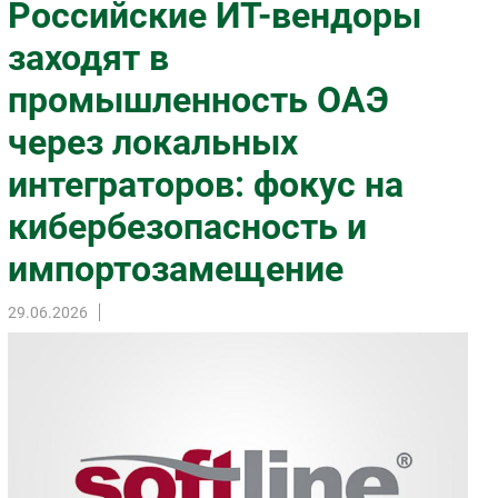
Российские ИТ-вендоры
Импорто­замещение
заходят в
Автоматизация Промышленности
промышленность ОАЭ
Интернет
Мобильная связь
через локальных
Фиксированная связь
интеграторов: фокус на
Интеграция
Рынок ПК
кибербезопасность и
Маркетинг
импортозамещение
Торговые сети
Оборудование
29.06.2026
ПО
Outsourcing
Кадры
Регулирование
Финансы
Web