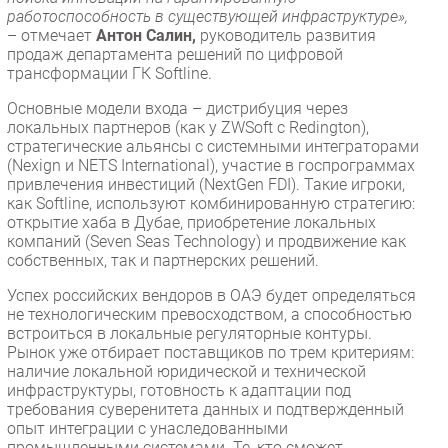
работоспособность в существующей инфраструктуре»,
– отмечает
Антон Салин,
руководитель развития
продаж департамента решений по цифровой
трансформации ГК Softline.
Основные модели входа – дистрибуция через
локальных партнеров (как у ZWSoft с Redington),
стратегические альянсы с системными интеграторами
(Nexign и NETS International), участие в госпрограммах
привлечения инвестиций (NextGen FDI). Такие игроки,
как Softline, используют комбинированную стратегию:
открытие хаба в Дубае, приобретение локальных
компаний (Seven Seas Technology) и продвижение как
собственных, так и партнерских решений.
Успех российских вендоров в ОАЭ будет определяться
не технологическим превосходством, а способностью
встроиться в локальные регуляторные контуры.
Рынок уже отбирает поставщиков по трем критериям:
наличие локальной юридической и технической
инфраструктуры, готовность к адаптации под
требования суверенитета данных и подтвержденный
опыт интеграции с унаследованными
промышленными системами. Те, кто сможет