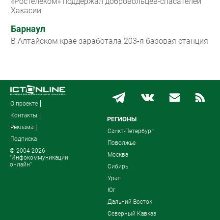
«Ростелеком» поддержал добровольцев-спасателей
Хакасии
Барнаул
В Алтайском крае заработала 203-я базовая станция
О проекте
Контакты
РЕГИОНЫ
Реклама
Санкт-Петербург
Подписка
Поволжье
© 2004-2026
Москва
"Инфокоммуникации
онлайн"
Сибирь
Урал
Юг
Дальний Восток
Северный Кавказ