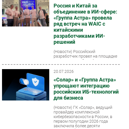
Россия и Китай за
объединение в ИИ-сфере:
«Группа Астра» провела
ряд встреч на WAIC с
китайскими
разработчиками ИИ-
решений
(Новости)
Российский
разработчик провел на площадке
международной конференции ряд
ключевых бизнес-встреч и
деловых мероприятий,
20.07.2026
способствующих...
«Солар» и «Группа Астра»
упрощают интеграцию
российских ИБ-технологий
для бизнеса
(Новости)
ГК «Солар», ведущий
провайдер комплексной
кибербезопасности в России, в
первом полугодии 2026 года
заключила более десяти