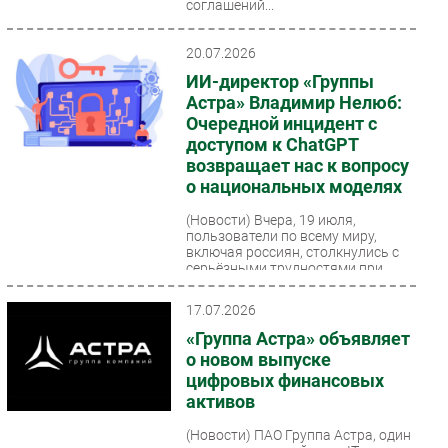
соглашений...
20.07.2026
ИИ-директор «Группы
Астра» Владимир Нелюб:
Очередной инцидент с
доступом к ChatGPT
возвращает нас к вопросу
о национальных моделях
(Новости)
Вчера, 19 июля,
пользователи по всему миру,
включая россиян, столкнулись с
серьёзными трудностями при
использовании чат-бота от
OpenAI....
17.07.2026
«Группа Астра» объявляет
о новом выпуске
цифровых финансовых
активов
(Новости)
ПАО Группа Астра, один