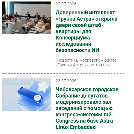
23.07.2026
Доверенный интеллект:
«Группа Астра» открыла
двери своей штаб-
квартиры для
Консорциума
исследований
безопасности ИИ
(Новости)
В московском офисе
«Группы Астра» состоялось
заседание Консорциума
исследований безопасности
технологий искусственного
23.07.2026
интеллекта,...
Чебоксарское городское
Собрание депутатов
модернизировало зал
заседаний с помощью
конгресс-системы m2
Congress на базе Astra
Linux Embedded