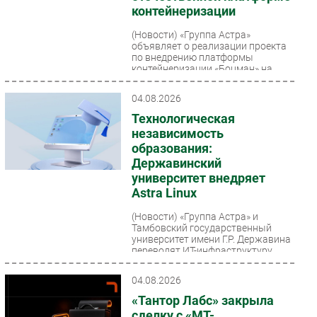
контейнеризации
(Новости)
«Группа Астра»
объявляет о реализации проекта
по внедрению платформы
контейнеризации «Боцман» на
кафедре ИУ10 «Защита
информации»...
04.08.2026
Технологическая
независимость
образования:
Державинский
университет внедряет
Astra Linux
(Новости)
«Группа Астра» и
Тамбовский государственный
университет имени Г.Р. Державина
переводят ИТ-инфраструктуру
вуза на отечественную
экосистему...
04.08.2026
«Тантор Лабс» закрыла
сделку с «МТ-