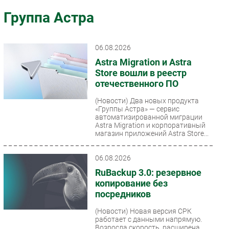
Импорто­замещение
Группа Астра
Автоматизация Промышленности
Интернет
06.08.2026
Мобильная связь
Astra Migration и Astra
Фиксированная связь
Store вошли в реестр
отечественного ПО
Интеграция
Рынок ПК
(Новости)
Два новых продукта
«Группы Астра» — сервис
Маркетинг
автоматизированной миграции
Astra Migration и корпоративный
Торговые сети
магазин приложений Astra Store...
Оборудование
ПО
06.08.2026
Outsourcing
RuBackup 3.0: резервное
копирование без
Кадры
посредников
Регулирование
(Новости)
Новая версия СРК
Финансы
работает с данными напрямую.
Возросла скорость, расширена
Web