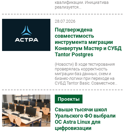
квалификации. Инициатива
реализуется...
28.07.2026
Подтверждена
совместимость
инструмента миграции
Конвертум Мастер и СУБД
Tantor Postgres
(Новости)
В ходе тестирования
проверялась корректность
миграции баз данных, схем и
бизнес-логики при переходе на
СУБД Tantor Basic. Совместное...
Проекты
Свыше тысячи школ
Уральского ФО выбрали
ОС Astra Linux для
цифровизации