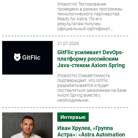
(Новости)
Тестирование
проведено в рамках программы
технологического партнерства
Ready for Astra. По его
результатам получен
официальный сертификат,...
21.07.2026
GitFlic усиливает DevOps-
платформу российским
Java-стеком Axiom Spring
(Новости)
Совместимость
подтверждает, что GitFlic
разрабатывается и будет
поставляться заказчикам на базе
Axiom Spring вместе с
необходимыми...
Интервью
Иван Хрулев, «Группа
Астра»: «Astra Automation