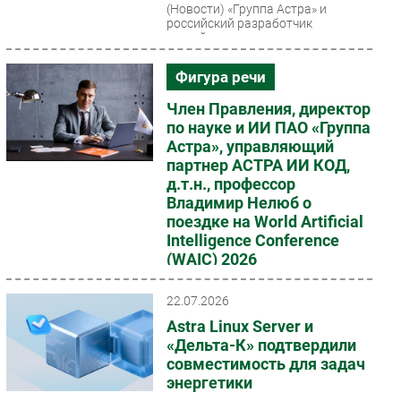
(Новости)
«Группа Астра» и
российский разработчик
устройств и программного
обеспечения для отображения и
управления контентом «М2
Фигура речи
Технологии»...
Член Правления, директор
по науке и ИИ ПАО «Группа
Астра», управляющий
партнер АСТРА ИИ КОД,
д.т.н., профессор
Владимир Нелюб о
поездке на World Artificial
Intelligence Conference
(WAIC) 2026
(Фигура речи)
22.07.2026
Astra Linux Server и
«Дельта-К» подтвердили
совместимость для задач
энергетики