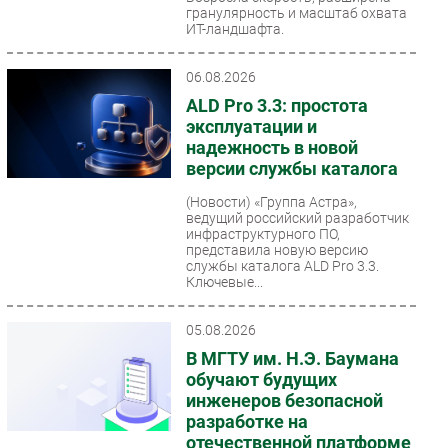
гранулярность и масштаб охвата
Безопасность
ИТ-ландшафта.
Инновации
06.08.2026
CIO/Управление ИТ
ALD Pro 3.3: простота
Гаджеты
эксплуатации и
Здоровье
надежность в новой
версии службы каталога
РАЗДЕЛЫ
(Новости)
«Группа Астра»,
ведущий российский разработчик
инфраструктурного ПО,
Новости
представила новую версию
Аналитика
службы каталога ALD Pro 3.3.
Ключевые...
Интервью
Мероприятия
05.08.2026
Проекты
В МГТУ им. Н.Э. Баумана
IT класс
обучают будущих
инженеров безопасной
Тестовый стенд
разработке на
Каталог компаний
отечественной платформе