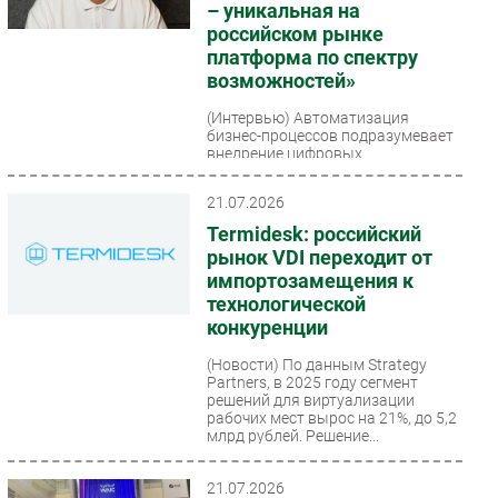
– уникальная на
российском рынке
платформа по спектру
возможностей»
(Интервью)
Автоматизация
бизнес-процессов подразумевает
внедрение цифровых
инструментов для упрощения и
ускорения реализации ключевых
21.07.2026
задач....
Termidesk: российский
рынок VDI переходит от
импортозамещения к
технологической
конкуренции
(Новости)
По данным Strategy
Partners, в 2025 году сегмент
решений для виртуализации
рабочих мест вырос на 21%, до 5,2
млрд рублей. Решение...
21.07.2026