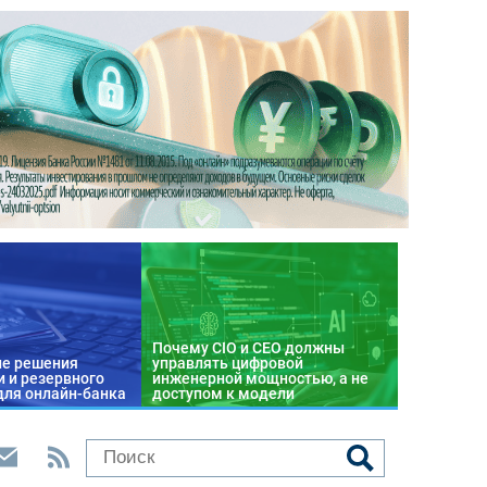
Почему CIO и CEO должны
е решения
управлять цифровой
 и резервного
инженерной мощностью, а не
для онлайн-банка
доступом к модели