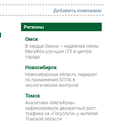
Добавить компанию
РАЗДЕЛЫ
Регионы
и
Новости
Омск
В сердце Омска — надёжная связь:
Аналитика
МегаФон улучшил LTE в центре
города
Интервью
Мероприятия
Новосибирск
Новосибирская область лидирует
Проекты
по применению БПЛА в
экологическом контроле
IT класс
Томск
Тестовый стенд
Аналитики «МегаФона»
Каталог компаний
зафиксировали двукратный рост
трафика на «Госуслуги» у жителей
Томской области