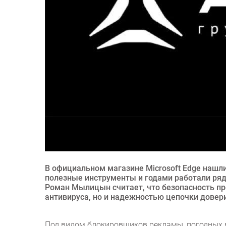
В официальном магазине Microsoft Edge нашл
полезные инструменты и годами работали ря
Роман Мылицын считает, что безопасность п
антивируса, но и надежностью цепочки довери
Под видом блокировщиков рекламы, погодных в