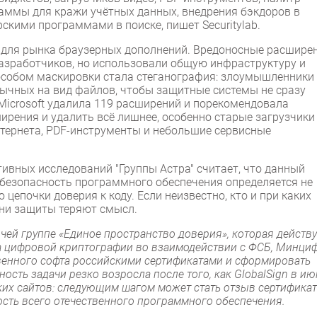
аммы для кражи учётных данных, внедрения бэкдоров в
скими программами в поиске, пишет Securitylab.
для рынка браузерных дополнений. Вредоносные расшире
разработчиков, но использовали общую инфраструктуру и
собом маскировки стала стеганография: злоумышленники
ычных на вид файлов, чтобы защитные системы не сразу
Microsoft удалила 119 расширений и порекомендовала
рения и удалить всё лишнее, особенно старые загрузчики
нтернета, PDF-инструменты и небольшие сервисные
ивных исследований "Группы Астра" считает, что данный
безопасность программного обеспечения определяется не
цепочки доверия к коду. Если неизвестно, кто и при каких
вни защиты теряют смысл.
очей группе «Единое пространство доверия», которая действу
ра цифровой криптографии во взаимодействии с ФСБ, Минци
твенного софта российскими сертификатами и сформировать
ость задачи резко возросла после того, как GlobalSign в ию
ких сайтов: следующим шагом может стать отзыв сертифика
ность всего отечественного программного обеспечения.