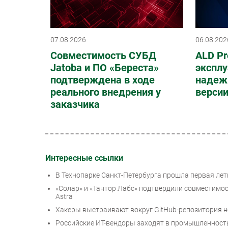
07.08.2026
06.08.202
Совместимость СУБД
ALD Pr
Jatoba и ПО «Береста»
эксплу
подтверждена в ходе
надеж
реального внедрения у
верси
заказчика
Интересные ссылки
В Технопарке Санкт-Петербурга прошла первая лет
«Солар» и «Тантор Лабс» подтвердили совместимост
Astra
Хакеры выстраивают вокруг GitHub-репозитория н
Российские ИТ-вендоры заходят в промышленность