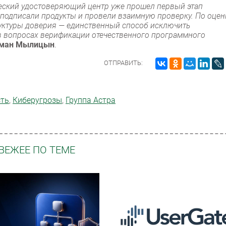
еский удостоверяющий центр уже прошел первый этап
 подписали продукты и провели взаимную проверку. По оцен
руктуры доверия — единственный способ исключить
в вопросах верификации отечественного программного
ман Мылицын
.
ОТПРАВИТЬ:
сть
,
Киберугрозы
,
Группа Астра
ВЕЖЕЕ ПО ТЕМЕ