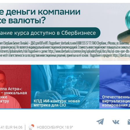
ппа Астра»:
n – уникальная
ынке
Отечественны
ектру
КПД ИИ-контура: новая
виртуализации
метрика для CIO
копирования 
.41 EUR 94.06
НОВОСИБИРСК
18.9
°