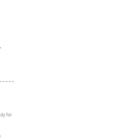
т
dy for
и