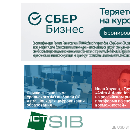
Иван Хрулев, «Гру
Свыше тысячи школ
«Astra Automatio
Уральского ФО выбрали ОС
на российском р
Astra Linux для цифровизации
платформа по сп
образования
возможностей»
ЦБ
USD 81