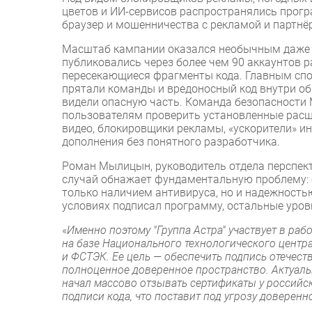
цветов и ИИ-сервисов распространялись прогр
браузер и мошенничества с рекламой и партнёр
Масштаб кампании оказался необычным даже 
публиковались через более чем 90 аккаунтов 
пересекающиеся фрагменты кода. Главным спо
прятали команды и вредоносный код внутри об
видели опасную часть. Команда безопасности 
пользователям проверить установленные расши
видео, блокировщики рекламы, «ускорители» и
дополнения без понятного разработчика.
Роман Мылицын, руководитель отдела перспект
случай обнажает фундаментальную проблему: 
только наличием антивируса, но и надежностью 
условиях подписал программу, остальные уро
«
Именно поэтому "Группа Астра" участвует в раб
на базе Национального технологического цент
и ФСТЭК. Ее цель — обеспечить подпись отечес
полноценное доверенное пространство. Актуальн
начал массово отзывать сертификаты у российс
подписи кода, что поставит под угрозу доверен