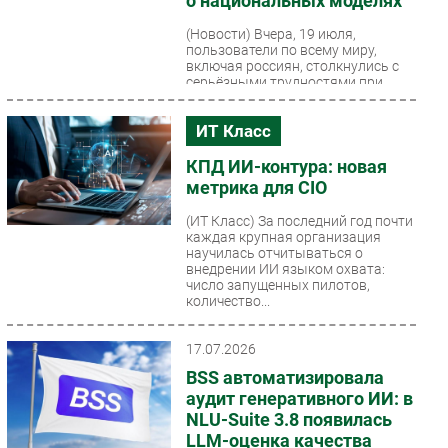
о национальных моделях
(Новости)
Вчера, 19 июля,
пользователи по всему миру,
включая россиян, столкнулись с
серьёзными трудностями при
использовании чат-бота от
OpenAI....
ИТ Класс
КПД ИИ-контура: новая
метрика для CIO
(ИТ Класс)
За последний год почти
каждая крупная организация
научилась отчитываться о
внедрении ИИ языком охвата:
число запущенных пилотов,
количество...
17.07.2026
BSS автоматизировала
аудит генеративного ИИ: в
NLU-Suite 3.8 появилась
LLM-оценка качества