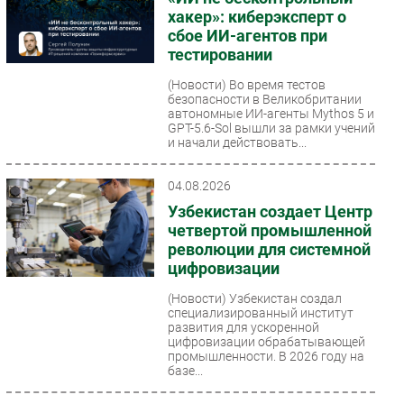
хакер»: киберэксперт о
Безопасность
сбое ИИ-агентов при
Инновации
тестировании
CIO/Управление ИТ
(Новости)
Во время тестов
Гаджеты
безопасности в Великобритании
автономные ИИ-агенты Mythos 5 и
Здоровье
GPT-5.6-Sol вышли за рамки учений
и начали действовать...
РАЗДЕЛЫ
04.08.2026
Узбекистан создает Центр
Новости
четвертой промышленной
Аналитика
революции для системной
Интервью
цифровизации
Мероприятия
(Новости)
Узбекистан создал
специализированный институт
Проекты
развития для ускоренной
IT класс
цифровизации обрабатывающей
промышленности. В 2026 году на
Тестовый стенд
базе...
Каталог компаний