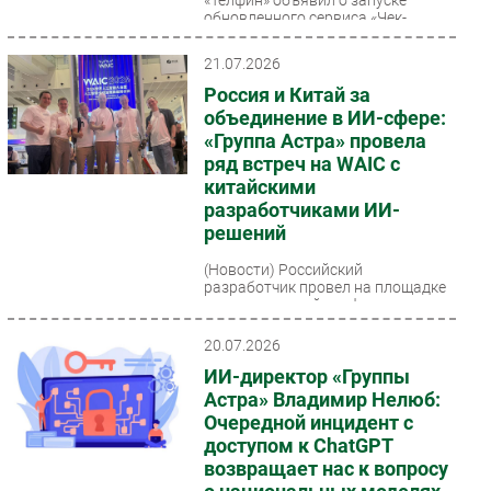
обновленного сервиса «Чек-
листы» для анализа качества
коммуникаций...
21.07.2026
Россия и Китай за
объединение в ИИ-сфере:
«Группа Астра» провела
ряд встреч на WAIC с
китайскими
разработчиками ИИ-
решений
(Новости)
Российский
разработчик провел на площадке
международной конференции ряд
ключевых бизнес-встреч и
деловых мероприятий,
20.07.2026
способствующих...
ИИ-директор «Группы
Астра» Владимир Нелюб:
Очередной инцидент с
доступом к ChatGPT
возвращает нас к вопросу