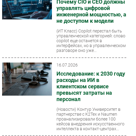
Почему CIO и CEO должны
управлять цифровой
инженерной мощностью, а
не доступом к модели
(ИТ Класс)
Copilot перестал быть
управленческой категорией: слово
copilot еще останется в
интерфейсах, но в управленческом
разговоре оно уже...
16.07.2026
Исследование: к 2030 году
расходы на ИИ в
клиентском сервисе
превысят затраты на
персонал
(Новости)
Контур Университет в
партнерстве с К2Тех и Naumen
проанализировали более 100
кейсов внедрения искусственного
интеллекта в контакт-центрах...