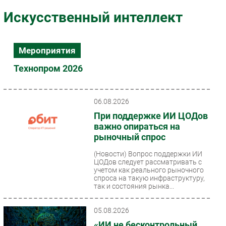
Импорто­замещение
Искусственный интеллект
Автоматизация Промышленности
Интернет
Мероприятия
Мобильная связь
Технопром 2026
Фиксированная связь
Интеграция
Рынок ПК
06.08.2026
Маркетинг
При поддержке ИИ ЦОДов
важно опираться на
Торговые сети
рыночный спрос
Оборудование
(Новости)
Вопрос поддержки ИИ
ПО
ЦОДов следует рассматривать с
Outsourcing
учетом как реального рыночного
спроса на такую инфраструктуру,
Кадры
так и состояния рынка...
Регулирование
05.08.2026
Финансы
«ИИ не бесконтрольный
Web