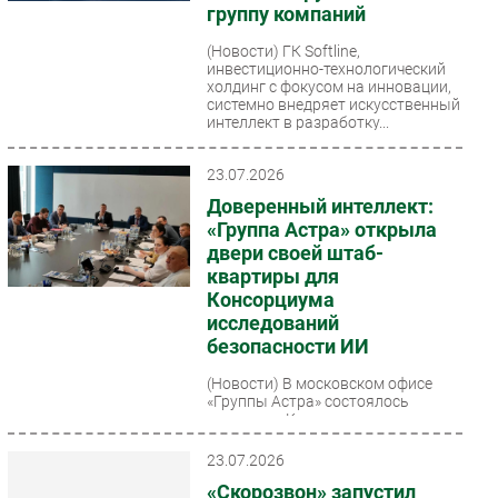
группу компаний
(Новости)
ГК Softline,
инвестиционно-технологический
холдинг с фокусом на инновации,
системно внедряет искусственный
интеллект в разработку...
23.07.2026
Доверенный интеллект:
«Группа Астра» открыла
двери своей штаб-
квартиры для
Консорциума
исследований
безопасности ИИ
(Новости)
В московском офисе
«Группы Астра» состоялось
заседание Консорциума
исследований безопасности
технологий искусственного
23.07.2026
интеллекта,...
«Скорозвон» запустил