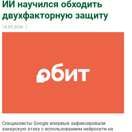
ИИ научился обходить
Импорто­замещение
двухфакторную защиту
Автоматизация Промышленности
Интернет
14.05.2026
Мобильная связь
Фиксированная связь
Интеграция
Рынок ПК
Маркетинг
Торговые сети
Оборудование
ПО
Outsourcing
Кадры
Регулирование
Специалисты Google впервые зафиксировали
Финансы
хакерскую атаку с использованием нейросети на
Web