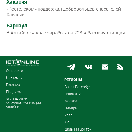
Хакасия
«Ростелеком» поддержал добровольцев-спасателей
Хакасии
Барнаул
В Алтайском крае заработала 203-я базовая станция
О проекте
Контакты
РЕГИОНЫ
Реклама
Санкт-Петербург
Подписка
Поволжье
© 2004-2026
Москва
"Инфокоммуникации
онлайн"
Сибирь
Урал
Юг
Дальний Восток