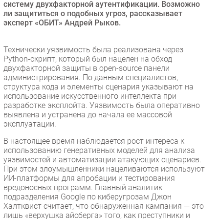
систему двухфакторной аутентификации. Возможно
Безопасность
ли защититься о подобных угроз, рассказывает
эксперт «ОБИТ» Андрей Рыков.
Инновации
CIO/Управление ИТ
Технически уязвимость была реализована через
Гаджеты
Python-скрипт, который был нацелен на обход
Здоровье
двухфакторной защиты в open-source панели
администрирования. По данным специалистов,
структура кода и элементы сценария указывают на
РАЗДЕЛЫ
использование искусственного интеллекта при
разработке эксплойта. Уязвимость была оперативно
выявлена и устранена до начала ее массовой
Новости
эксплуатации.
Аналитика
В настоящее время наблюдается рост интереса к
Интервью
использованию генеративных моделей для анализа
Мероприятия
уязвимостей и автоматизации атакующих сценариев.
При этом злоумышленники нацеливаются используют
Проекты
ИИ-платформы для апробации и тестирования
IT класс
вредоносных программ. Главный аналитик
подразделения Google по киберугрозам Джон
Тестовый стенд
Халтквист считает, что обнаруженная кампания — это
Каталог компаний
лишь «верхушка айсберга» того, как преступники и