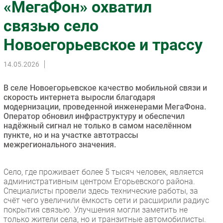
«МегаФон» охватил
Импорто­замещение
связью село
Автоматизация Промышленности
Новоегорьевское и трассу
Интернет
Мобильная связь
14.05.2026
Фиксированная связь
Интеграция
В селе Новоегорьевское качество мобильной связи и
Рынок ПК
скорость интернета выросли благодаря
модернизации, проведенной инженерами МегаФона.
Маркетинг
Оператор обновил инфраструктуру и обеспечил
Торговые сети
надёжный сигнал не только в самом населённом
пункте, но и на участке автотрассы
Оборудование
межрегионального значения.
ПО
Outsourcing
Село, где проживает более 5 тысяч человек, является
Кадры
административным центром Егорьевского района.
Специалисты провели здесь технические работы, за
Регулирование
счёт чего увеличили ёмкость сети и расширили радиус
Финансы
покрытия связью. Улучшения могли заметить не
только жители села, но и транзитные автомобилисты.
Web