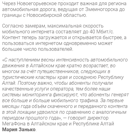
Через Новоегорьевское проходит важная для региона
Безопасность
автомобильная дорога, ведущая от Змеиногорска до
границы с Новосибирской областью.
Инновации
CIO/Управление ИТ
Согласно замерам, максимальная скорость
мобильного интернета составляет до 40 Мбит/с.
Гаджеты
Контент теперь загружается и открывается быстрее, а
Здоровье
пользоваться интернетом одновременно может
большее число пользователей.
РАЗДЕЛЫ
«
С наступлением весны интенсивность автомобильного
движения в Алтайском крае кратно возрастает, во
многом за счёт путешественников, следующих в
Новости
туристические кластеры края и соседнюю Республику
Аналитика
Алтай. Поэтому важно, чтобы абоненты получали
качественные услуги оператора, тем более наши
Интервью
системы мониторинга фиксируют, что абоненты генерят
Мероприятия
все больше и больше мобильного трафика. За первые
месяцы года объём скаченного и переданного контента
Проекты
в этой локации удвоился по сравнению с аналогичным
IT класс
периодом прошлого года
», — говорит директор
Тестовый стенд
МегаФона в Алтайском крае и Республике Алтай
Мария Занько
.
Каталог компаний