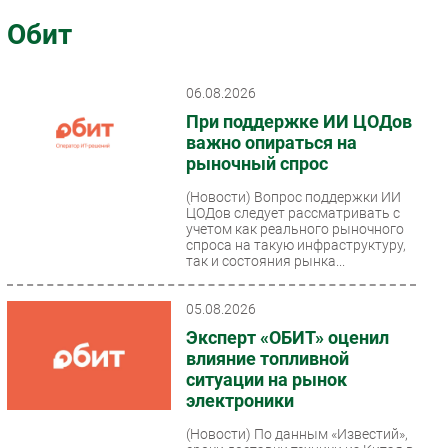
Импорто­замещение
Обит
Автоматизация Промышленности
Интернет
06.08.2026
Мобильная связь
При поддержке ИИ ЦОДов
Фиксированная связь
важно опираться на
рыночный спрос
Интеграция
Рынок ПК
(Новости)
Вопрос поддержки ИИ
ЦОДов следует рассматривать с
Маркетинг
учетом как реального рыночного
спроса на такую инфраструктуру,
Торговые сети
так и состояния рынка...
Оборудование
ПО
05.08.2026
Outsourcing
Эксперт «ОБИТ» оценил
влияние топливной
Кадры
ситуации на рынок
Регулирование
электроники
Финансы
(Новости)
По данным «Известий»,
Web