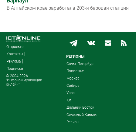
Барнаул
В Алтайском крае заработала 203-я базовая станция
О проекте
Контакты
РЕГИОНЫ
Реклама
Санкт-Петербург
Подписка
Поволжье
© 2004-2026
Москва
"Инфокоммуникации
онлайн"
Сибирь
Урал
Юг
Дальний Восток
Северный Кавказ
Релизы