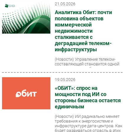
21.05.2026
Аналитика Обит: почти
половина объектов
коммерческой
недвижимости
сталкивается с
деградацией телеком-
инфраструктуры
(Новости)
Управление телеком-
составляющей становится одной
из системных проблем для
объектов коммерческой
недвижимости — бизнес- и
19.05.2026
торговых...
«ОБИТ»: спрос на
мощности под ИИ со
стороны бизнеса остается
единичным
(Новости)
ИИ радикально меняет
требования к энергосистеме и
инфраструктуре дата-центров. Как
будет развиваться отрасль в этих