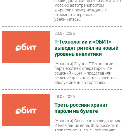
сроки доставки техники из Китая в
Россию автотранспортом
Безопасность
выросли примерно вдвое, а
стоимость перевозок
Инновации
увеличилась...
CIO/Управление ИТ
Гаджеты
30.07.2026
Здоровье
Т-Технологии и «ОБИТ»
выводят ритейл на новый
уровень аналитики
РАЗДЕЛЫ
(Новости)
Группа Т-Технологии в
партнерстве с оператором ИТ-
Новости
решений «ОБИТ» представили
Аналитика
решение для контроля качества
обслуживания в торговых...
Интервью
Мероприятия
28.07.2026
Проекты
Треть россиян хранит
IT класс
пароли на бумаге
Тестовый стенд
(Новости)
Согласно исследованию
ИТ-компании edna, 30% россиян в
Каталог компаний
возрасте от 18 до 75 лет хранят