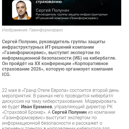
Безопасность
Инновации
CIO/Управление ИТ
Изображение: Газинформсервис
Гаджеты
Здоровье
Сергей Полунин, руководитель группы защиты
инфраструктурных ИТ-решений компании
«Газинформсервис», выступит экспертом по
РАЗДЕЛЫ
информационной безопасности (ИБ) на кибербатле.
Он пройдёт на XX конференции «Корпоративное
Новости
страхование 2026», которую организует компания
ICG.
Аналитика
Интервью
22 мая в «Гранд Отеле Европа» состоится второй день
Мероприятия
мероприятия. В рамках него проводится кибербатл:
Проекты
дискуссия на тему киберстрахования. Модерировать
её будет
Иван Еремеев
, управляющий директор РК
IT класс
«Страховой Брокер». А
Сергей Полунин
из компании
Тестовый стенд
«Газинформсервис» выступит экспертом по
информационной безопасности и расскажет о
Каталог компаний
ключевых трендах в направлении киберугроз для