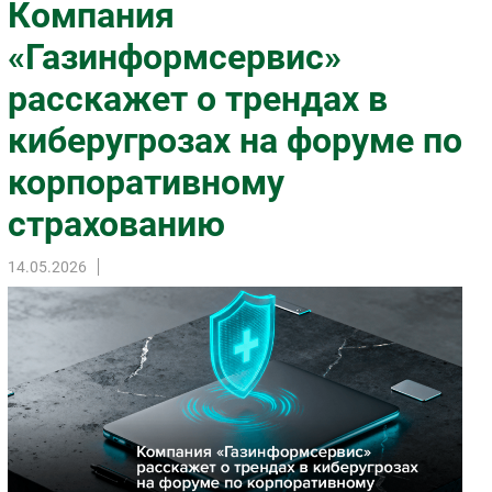
Компания
Импорто­замещение
«Газинформсервис»
Автоматизация Промышленности
расскажет о трендах в
Интернет
Мобильная связь
киберугрозах на форуме по
Фиксированная связь
корпоративному
Интеграция
Рынок ПК
страхованию
Маркетинг
14.05.2026
Торговые сети
Оборудование
ПО
Outsourcing
Кадры
Регулирование
Финансы
Web