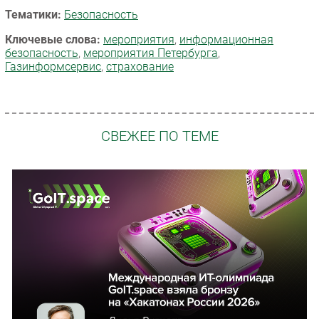
Тематики:
Безопасность
Ключевые слова:
мероприятия
,
информационная
безопасность
,
мероприятия Петербурга
,
Газинформсервис
,
страхование
СВЕЖЕЕ ПО ТЕМЕ