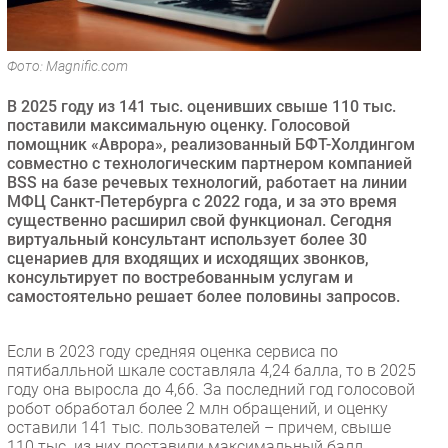
Безопасность
Инновации
Фото: Magnific.com
CIO/Управление ИТ
В 2025 году из 141 тыс. оценивших свыше 110 тыс.
Гаджеты
поставили максимальную оценку. Голосовой
Здоровье
помощник «Аврора», реализованный БФТ-Холдингом
совместно с технологическим партнером компанией
BSS на базе речевых технологий, работает на линии
РАЗДЕЛЫ
МФЦ Санкт-Петербурга с 2022 года, и за это время
существенно расширил свой функционал. Сегодня
Новости
виртуальный консультант использует более 30
сценариев для входящих и исходящих звонков,
Аналитика
консультирует по востребованным услугам и
Интервью
самостоятельно решает более половины запросов.
Мероприятия
Проекты
Если в 2023 году средняя оценка сервиса по
пятибалльной шкале составляла 4,24 балла, то в 2025
IT класс
году она выросла до 4,66. За последний год голосовой
Тестовый стенд
робот обработал более 2 млн обращений, и оценку
оставили 141 тыс. пользователей – причем, свыше
Каталог компаний
110 тыс. из них поставили максимальный балл.