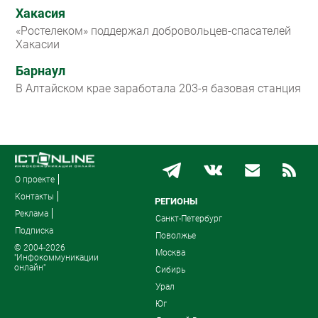
Хакасия
«Ростелеком» поддержал добровольцев-спасателей
Хакасии
Барнаул
В Алтайском крае заработала 203-я базовая станция
О проекте
Контакты
РЕГИОНЫ
Реклама
Санкт-Петербург
Подписка
Поволжье
© 2004-2026
Москва
"Инфокоммуникации
онлайн"
Сибирь
Урал
Юг