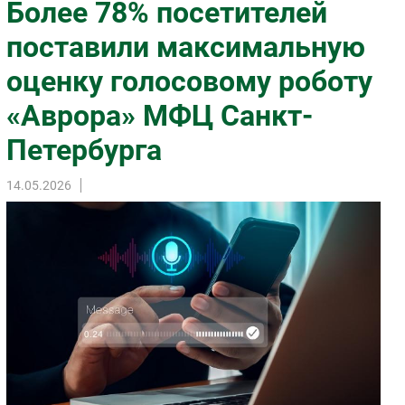
Более 78% посетителей
Импорто­замещение
поставили максимальную
Автоматизация Промышленности
оценку голосовому роботу
Интернет
Мобильная связь
«Аврора» МФЦ Санкт-
Фиксированная связь
Петербурга
Интеграция
Рынок ПК
14.05.2026
Маркетинг
Торговые сети
Оборудование
ПО
Outsourcing
Кадры
Регулирование
Финансы
Web