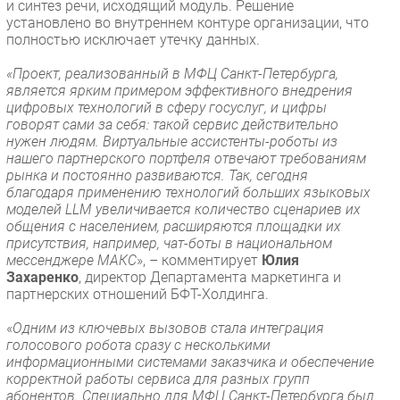
и синтез речи, исходящий модуль. Решение
установлено во внутреннем контуре организации, что
полностью исключает утечку данных.
«Проект, реализованный в МФЦ Санкт-Петербурга,
является ярким примером эффективного внедрения
цифровых технологий в сферу госуслуг, и цифры
говорят сами за себя: такой сервис действительно
нужен людям. Виртуальные ассистенты-роботы из
нашего партнерского портфеля отвечают требованиям
рынка и постоянно развиваются. Так, сегодня
благодаря применению технологий больших языковых
моделей LLM увеличивается количество сценариев их
общения с населением, расширяются площадки их
присутствия, например, чат-боты в национальном
мессенджере МАКС
», – комментирует
Юлия
Захаренко
, директор Департамента маркетинга и
партнерских отношений БФТ-Холдинга.
«
Одним из ключевых вызовов стала интеграция
голосового робота сразу с несколькими
информационными системами заказчика и обеспечение
корректной работы сервиса для разных групп
абонентов. Специально для МФЦ Санкт-Петербурга был