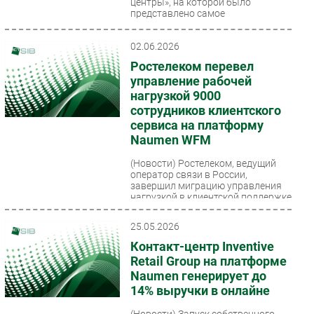
центры», на которой было
представлено самое
комплексное...
02.06.2026
Ростелеком перевел
управление рабочей
нагрузкой 9000
сотрудников клиентского
сервиса на платформу
Naumen WFM
(Новости)
Ростелеком, ведущий
оператор связи в России,
завершил миграцию управления
нагрузкой в клиентской поддержке
с решения Teleopti на российскую...
25.05.2026
Контакт-центр Inventive
Retail Group на платформе
Naumen генерирует до
14% выручки в онлайне
(Новости)
Запуск собственного