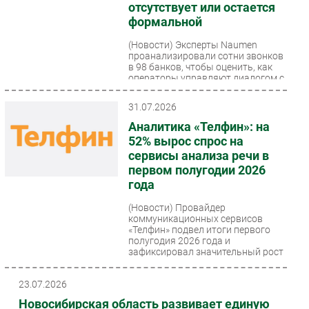
отсутствует или остается
Безопасность
формальной
Инновации
(Новости)
Эксперты Naumen
проанализировали сотни звонков
CIO/Управление ИТ
в 98 банков, чтобы оценить, как
Гаджеты
операторы управляют диалогом с
клиентом на входящей...
Здоровье
31.07.2026
Аналитика «Телфин»: на
РАЗДЕЛЫ
52% вырос спрос на
сервисы анализа речи в
Новости
первом полугодии 2026
Аналитика
года
Интервью
(Новости)
Провайдер
коммуникационных сервисов
Мероприятия
«Телфин» подвел итоги первого
Проекты
полугодия 2026 года и
зафиксировал значительный рост
IT класс
числа подключений...
Тестовый стенд
23.07.2026
Каталог компаний
Новосибирская область развивает единую