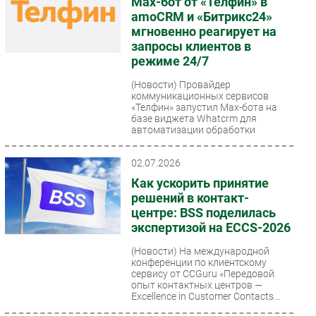
Max-бот от «Телфин» в
amoCRM и «Битрикс24»
мгновенно реагирует на
запросы клиентов в
режиме 24/7
(Новости)
Провайдер
коммуникационных сервисов
«Телфин» запустил Max-бота на
базе виджета Whatcrm для
автоматизации обработки
входящих лидов...
02.07.2026
Как ускорить принятие
решений в контакт-
центре: BSS поделилась
экспертизой на ECCS-2026
(Новости)
На международной
конференции по клиентскому
сервису от CCGuru «Передовой
опыт контактных центров —
Excellence in Customer Contacts...