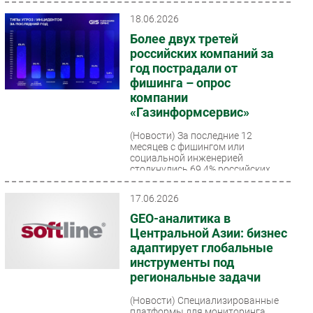
18.06.2026
Более двух третей
российских компаний за
год пострадали от
фишинга – опрос
компании
«Газинформсервис»
(Новости)
За последние 12
месяцев с фишингом или
социальной инженерией
столкнулись 69,4% российских
организаций. Каждая вторая
компания (44,1%)...
17.06.2026
GEO-аналитика в
Центральной Азии: бизнес
адаптирует глобальные
инструменты под
региональные задачи
(Новости)
Специализированные
платформы для мониторинга