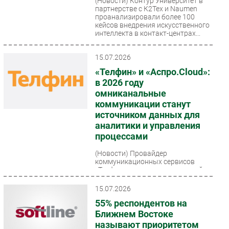
(Новости)
Контур Университет в
партнерстве с К2Тех и Naumen
проанализировали более 100
кейсов внедрения искусственного
интеллекта в контакт-центрах...
15.07.2026
«Телфин» и «Аспро.Cloud»:
в 2026 году
омниканальные
коммуникации станут
источником данных для
аналитики и управления
процессами
(Новости)
Провайдер
коммуникационных сервисов
«Телфин» совместно с командой
аналитиков «Аспро.Cloud» изучили
динамику потребления услуг
15.07.2026
бизнес-коммуникаций,...
55% респондентов на
Ближнем Востоке
называют приоритетом