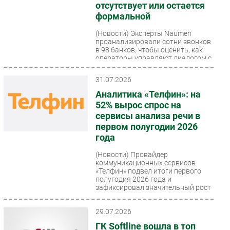
отсутствует или остается
Безопасность
формальной
Инновации
(Новости)
Эксперты Naumen
проанализировали сотни звонков
CIO/Управление ИТ
в 98 банков, чтобы оценить, как
Гаджеты
операторы управляют диалогом с
клиентом на входящей...
Здоровье
31.07.2026
Аналитика «Телфин»: на
РАЗДЕЛЫ
52% вырос спрос на
сервисы анализа речи в
Новости
первом полугодии 2026
Аналитика
года
Интервью
(Новости)
Провайдер
коммуникационных сервисов
Мероприятия
«Телфин» подвел итоги первого
Проекты
полугодия 2026 года и
зафиксировал значительный рост
IT класс
числа подключений...
Тестовый стенд
29.07.2026
Каталог компаний
ГК Softline вошла в топ