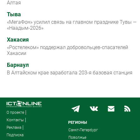
Алтая
Тыва
«МегаФон» усилил связь на главном празднике Тувы —
«Наадым-2026»
Хакасия
«Ростелеком» поддержал добровольцев-спасателей
Хакасии
Барнаул
В Алтайском крае заработала 203-я базовая станция
О проекте
Контакты
РЕГИОНЫ
Реклама
Санкт-Петербург
Подписка
Поволжье