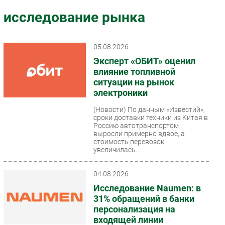
Импорто­замещение
исследование рынка
Автоматизация Промышленности
Интернет
05.08.2026
Мобильная связь
Эксперт «ОБИТ» оценил
Фиксированная связь
влияние топливной
ситуации на рынок
Интеграция
электроники
Рынок ПК
(Новости)
По данным «Известий»,
Маркетинг
сроки доставки техники из Китая в
Торговые сети
Россию автотранспортом
выросли примерно вдвое, а
Оборудование
стоимость перевозок
увеличилась...
ПО
Outsourcing
04.08.2026
Кадры
Исследование Naumen: в
Регулирование
31% обращений в банки
персонализация на
Финансы
входящей линии
Web