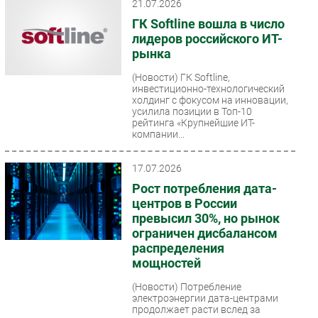
21.07.2026
ГК Softline вошла в число
лидеров российского ИТ-
рынка
(Новости)
ГК Softline,
инвестиционно-технологический
холдинг с фокусом на инновации,
усилила позиции в Топ-10
рейтинга «Крупнейшие ИТ-
компании...
17.07.2026
Рост потребления дата-
центров в России
превысил 30%, но рынок
ограничен дисбалансом
распределения
мощностей
(Новости)
Потребление
электроэнергии дата-центрами
продолжает расти вслед за