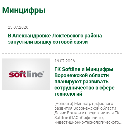
Импорто­замещение
Минцифры
Автоматизация Промышленности
Интернет
23.07.2026
Мобильная связь
В Александровке Локтевского района
Фиксированная связь
запустили вышку сотовой связи
Интеграция
Рынок ПК
16.07.2026
Маркетинг
ГК Softline и Минцифры
Торговые сети
Воронежской области
планируют развивать
Оборудование
сотрудничество в сфере
ПО
технологий
Outsourcing
(Новости)
Министр цифрового
Кадры
развития Воронежской области
Денис Волков и представители ГК
Регулирование
Softline (ПАО «Софтлайн»),
Финансы
инвестиционно-технологического...
Web