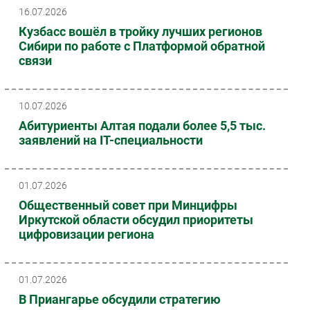
16.07.2026
Безопасность
Кузбасс вошёл в тройку лучших регионов
Инновации
Сибири по работе с Платформой обратной
CIO/Управление ИТ
связи
Гаджеты
Здоровье
10.07.2026
Абитуриенты Алтая подали более 5,5 тыс.
РАЗДЕЛЫ
заявлений на IT-специальности
Новости
Аналитика
01.07.2026
Интервью
Общественный совет при Минцифры
Иркутской области обсудил приоритеты
Мероприятия
цифровизации региона
Проекты
IT класс
Тестовый стенд
01.07.2026
В Приангарье обсудили стратегию
Каталог компаний