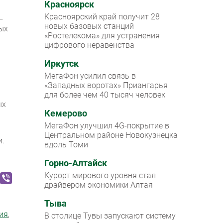
Красноярск
Красноярский край получит 28
—
новых базовых станций
ых
«Ростелекома» для устранения
цифрового неравенства
Иркутск
МегаФон усилил связь в
«Западных воротах» Приангарья
для более чем 40 тысяч человек
ых
Кемерово
МегаФон улучшил 4G-покрытие в
Центральном районе Новокузнецка
и.
вдоль Томи
Горно-Алтайск
Курорт мирового уровня стал
драйвером экономики Алтая
Тыва
ия
,
В столице Тувы запускают систему