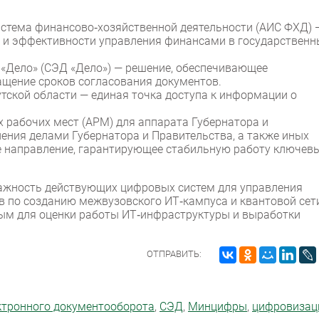
тема финансово‑хозяйственной деятельности (АИС ФХД) 
 и эффективности управления финансами в государственн
«Дело» (СЭД «Дело») — решение, обеспечивающее
ащение сроков согласования документов.
ской области — единая точка доступа к информации о
рабочих мест (АРМ) для аппарата Губернатора и
ления делами Губернатора и Правительства, а также иных
е направление, гарантирующее стабильную работу ключев
важность действующих цифровых систем для управления
в по созданию межвузовского ИТ‑кампуса и квантовой сет
ым для оценки работы ИТ‑инфраструктуры и выработки
ОТПРАВИТЬ:
ктронного документооборота
,
СЭД
,
Минцифры
,
цифровизац