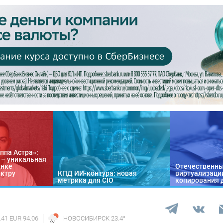
ппа Астра»:
n – уникальная
ынке
Отечественны
ектру
КПД ИИ-контура: новая
виртуализации
метрика для CIO
копирования 
.41 EUR 94.06
НОВОСИБИРСК
23.4
°