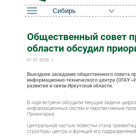
РУБРИКИ
Общественный совет п
Импорто­замещение
Маркетин
области обсудил приор
Автоматизация
Торговые
Промышленности
01.07.2026
Оборудов
Интернет
ПО
Выездное заседание общественного совета п
Мобильная связь
информационно-технического центра (ОГАУ «
Outsourci
развития и связи Иркутской области.
Фиксированная связь
Кадры
Интеграция
В ходе встречи обсудили текущие задачи цифр
Регулиро
информационных систем и перспективные прое
Рынок ПК
Приангарья.
Центральной частью повестки стала презентац
структуры центра и функций его подразделени