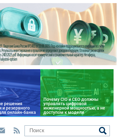
Почему CIO и CEO должны
е решения
управлять цифровой
 и резервного
инженерной мощностью, а не
для онлайн-банка
доступом к модели