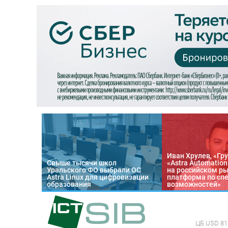
Иван Хрулев, «Гру
Свыше тысячи школ
«Astra Automatio
Уральского ФО выбрали ОС
на российском р
Astra Linux для цифровизации
платформа по сп
образования
возможностей»
ЦБ
USD 81