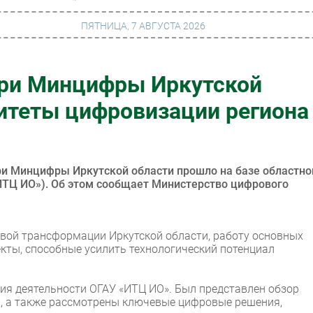
ПЯТНИЦА, 7 АВГУСТА 2026
ри Минцифры Иркутской
г
Финансы
итеты цифровизации региона
 сети
Web
ание
Безопасность
Инновации
ри Минцифры Иркутской области прошло на базе областно
ИТЦ ИО»). Об этом сообщает Министерство цифрового
ng
CIO/Управление ИТ
Гаджеты
овой трансформации Иркутской области, работу основных
вание
Здоровье
кты, способные усилить технологический потенциал
ия деятельности ОГАУ «ИТЦ ИО». Был представлен обзор
й, а также рассмотрены ключевые цифровые решения,