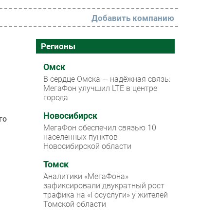
Добавить компанию
РАЗДЕЛЫ
Регионы
Новости
Омск
В сердце Омска — надёжная связь:
Аналитика
МегаФон улучшил LTE в центре
города
Интервью
Мероприятия
Новосибирск
го
МегаФон обеспечил связью 10
Проекты
населенных пунктов
Новосибирской области
IT класс
Томск
Тестовый стенд
Аналитики «МегаФона»
Каталог компаний
зафиксировали двукратный рост
трафика на «Госуслуги» у жителей
Томской области