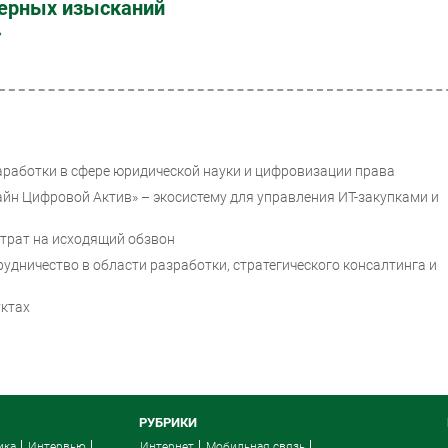
ерных изысканий
»
работки в сфере юридической науки и цифровизации права
лайн Цифровой Актив» – экосистему для управления ИТ-закупками и
атрат на исходящий обзвон
удничество в области разработки, стратегического консалтинга и
уктах
РУБРИКИ
ика
Интервью
Интернет
Мобильная связь