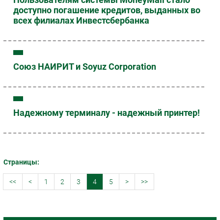
доступно погашение кредитов, выданных во
всех филиалах Инвестсбербанка
Союз НАИРИТ и Soyuz Corporation
Надежному терминалу - надежный принтер!
Страницы:
<<
<
1
2
3
4
5
>
>>