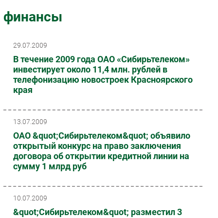
Импорто­замещение
финансы
Автоматизация Промышленности
Интернет
29.07.2009
Мобильная связь
В течение 2009 года ОАО «Сибирьтелеком»
Фиксированная связь
инвестирует около 11,4 млн. рублей в
телефонизацию новостроек Красноярского
Интеграция
края
Рынок ПК
Маркетинг
Торговые сети
13.07.2009
ОАО &quot;Сибирьтелеком&quot; объявило
Оборудование
открытый конкурс на право заключения
ПО
договора об открытии кредитной линии на
Outsourcing
сумму 1 млрд руб
Кадры
Регулирование
10.07.2009
Финансы
&quot;Сибирьтелеком&quot; разместил 3
Web