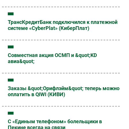
ТрансКредитБанк подключился к платежной
системе «CyberPlat» (КиберПлат)
Совместная акция ОСМП и &quot;KD
авиа&quot;
Заказы &quot;Орифлэйм&quot; теперь можно
оплатить в QIWI (КИВИ)
С «Единым телефоном» болельщики в
Пекине всегда на связи