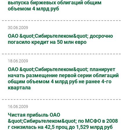
выпуска биржевых облигаций общим
Безопасность
объемом 4 млрд руб
Инновации
CIO/Управление ИТ
30.06.2009
Гаджеты
ОАО &quot;Сибирьтелеком&quot; досрочно
Здоровье
погасило кредит на 50 млн евро
РАЗДЕЛЫ
18.06.2009
Новости
ОАО &quot;Сибирьтелеком&quot; планирует
начать размещение первой серии облигаций
Аналитика
общим объемом 4 млрд руб не ранее 4-го
Интервью
квартала
Мероприятия
Проекты
16.06.2009
IT класс
Чистая прибыль ОАО
Тестовый стенд
&quot;Сибирьтелеком&quot; по МСФО в 2008
Каталог компаний
г снизилась на 42,5 проц до 1,529 млрд руб