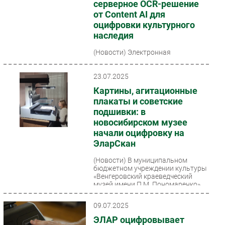
серверное OCR-решение
от Content AI для
оцифровки культурного
наследия
(Новости)
Электронная
краеведческая библиотека
Иркутской области «Хроники
Приангарья» внедрила серверное
23.07.2025
OCR-решение ContentReader Server
Картины, агитационные
от...
плакаты и советские
подшивки: в
новосибирском музее
начали оцифровку на
ЭларСкан
(Новости)
В муниципальном
бюджетном учреждении культуры
«Венгеровский краеведческий
музей имени П.М. Пономаренко»
установлен планетарный сканер...
09.07.2025
ЭЛАР оцифровывает