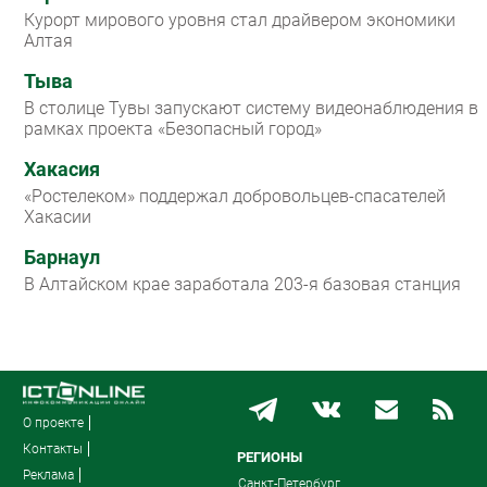
Курорт мирового уровня стал драйвером экономики
Алтая
Тыва
В столице Тувы запускают систему видеонаблюдения в
рамках проекта «Безопасный город»
Хакасия
«Ростелеком» поддержал добровольцев-спасателей
Хакасии
Барнаул
В Алтайском крае заработала 203-я базовая станция
О проекте
Контакты
РЕГИОНЫ
Реклама
Санкт-Петербург