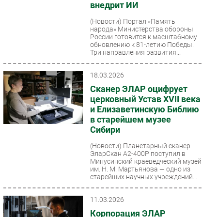
внедрит ИИ
Безопасность
(Новости)
Портал «Память
Инновации
народа» Министерства обороны
России готовится к масштабному
CIO/Управление ИТ
обновлению к 81-летию Победы.
Три направления развития...
Гаджеты
Здоровье
18.03.2026
Сканер ЭЛАР оцифрует
РАЗДЕЛЫ
церковный Устав XVII века
и Елизаветинскую Библию
Новости
в старейшем музее
Аналитика
Сибири
Интервью
(Новости)
Планетарный сканер
ЭларСкан А2-400Р поступил в
Мероприятия
Минусинский краеведческий музей
Проекты
им. Н. М. Мартьянова — одно из
старейших научных учреждений...
IT класс
Тестовый стенд
11.03.2026
Каталог компаний
Корпорация ЭЛАР