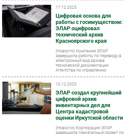
17.12.2025
Цифровая основа для
работы с госимуществом:
ЭЛАР оцифровал
технический архив
Красноярского края
(Новости)
Компания ЭЛАР
завершила работы по переводу в
электронный вид архива
технической документации
Агентства по управлению
государственным...
10.12.2025
ЭЛАР создал крупнейший
цифровой архив
инвентарных дел для
Центра кадастровой
оценки Иркутской области
(Новости)
Корпорация ЭЛАР
завершила трехэтапный проект по