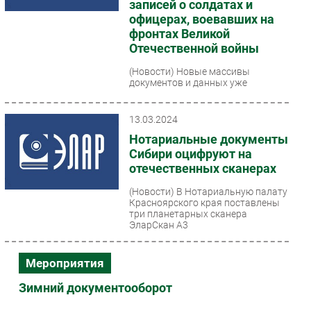
записей о солдатах и
офицерах, воевавших на
фронтах Великой
Отечественной войны
(Новости)
Новые массивы
документов и данных уже
доступны на портале в
преддверии Дня Победы. Среди
них тысячи записей, в том числе,
13.03.2024
из военкоматов,...
Нотариальные документы
Сибири оцифруют на
отечественных сканерах
(Новости)
В Нотариальную палату
Красноярского края поставлены
три планетарных сканера
ЭларСкан А3
Мероприятия
Зимний документооборот