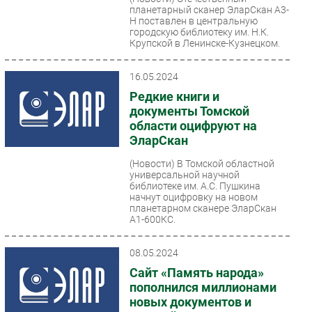
планетарный сканер ЭларСкан А3-
Н поставлен в центральную
городскую библиотеку им. Н.К.
Крупской в Ленинске-Кузнецком.
16.05.2024
Редкие книги и
документы Томской
области оцифруют на
ЭларСкан
(Новости)
В Томской областной
универсальной научной
библиотеке им. А.С. Пушкина
начнут оцифровку на новом
планетарном сканере ЭларСкан
А1-600КС.
08.05.2024
Сайт «Память народа»
пополнился миллионами
новых документов и