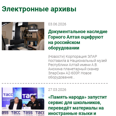
Импорто­замещение
Электронные архивы
Автоматизация Промышленности
Интернет
03.06.2026
Мобильная связь
Документальное наследие
Фиксированная связь
Горного Алтая оцифруют
на российском
Интеграция
оборудовании
Рынок ПК
(Новости)
Корпорация ЭЛАР
Маркетинг
поставила в Национальный музей
Торговые сети
Республики Алтай имени А.В.
Анохина планетарный сканер
Оборудование
ЭларСкан А2-600Р. Новое
оборудование...
ПО
Outsourcing
27.03.2026
Кадры
«Память народа» запустит
Регулирование
сервис для школьников,
переведёт материалы на
Финансы
иностранные языки и
Web