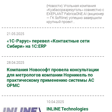
(Новости)
Угольная компания
Безопасность
«Кузбассразрезуголь» совместно с
Инновации
EXEPLANT FabricaONE.AI (акционер
— ГК Softline) успешно завершили
CIO/Управление ИТ
крупный проект...
Гаджеты
21.05.2025
Здоровье
«1С-Рарус» перевел «Контактные сети
Сибири» на 1С:ERP
РАЗДЕЛЫ
Новости
28.04.2025
Аналитика
Компания Новософт провела консультации
Интервью
для метрологов компании Норникель по
практическому применению системы АС
Мероприятия
ОРМС
Проекты
IT класс
Тестовый стенд
10.04.2025
Каталог компаний
INLINE Technologies