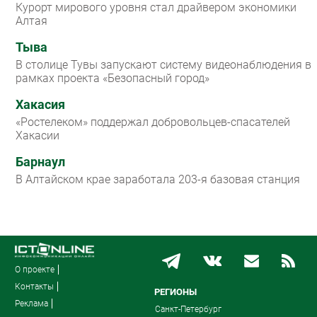
Курорт мирового уровня стал драйвером экономики
Алтая
Тыва
В столице Тувы запускают систему видеонаблюдения в
рамках проекта «Безопасный город»
Хакасия
«Ростелеком» поддержал добровольцев-спасателей
Хакасии
Барнаул
В Алтайском крае заработала 203-я базовая станция
О проекте
Контакты
РЕГИОНЫ
Реклама
Санкт-Петербург