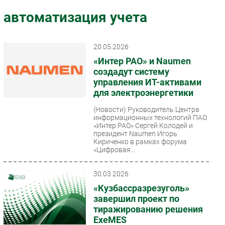
Импорто­замещение
автоматизация учета
Автоматизация Промышленности
Интернет
20.05.2026
Мобильная связь
«Интер РАО» и Naumen
Фиксированная связь
создадут систему
управления ИТ-активами
Интеграция
для электроэнергетики
Рынок ПК
(Новости)
Руководитель Центра
Маркетинг
информационных технологий ПАО
Торговые сети
«Интер РАО» Сергей Колодей и
президент Naumen Игорь
Оборудование
Кириченко в рамках форума
«Цифровая...
ПО
Outsourcing
30.03.2026
Кадры
«Кузбассразрезуголь»
Регулирование
завершил проект по
тиражированию решения
Финансы
ExeMES
Web