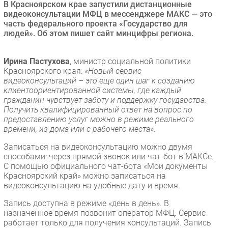
В Красноярском крае запустили дистанционные
Безопасность
видеоконсультации МФЦ в мессенджере МАКС — это
часть федерального проекта «Государство для
Инновации
людей». Об этом пишет сайт минцифры региона.
CIO/Управление ИТ
Гаджеты
Ирина Пастухова
, министр социальной политики
Здоровье
Красноярского края: «
Новый сервис
видеоконсультаций – это еще один шаг к созданию
клиентоориентированной системы, где каждый
РАЗДЕЛЫ
гражданин чувствует заботу и поддержку государства.
Получить квалифицированный ответ на вопрос по
предоставлению услуг можно в режиме реального
Новости
времени, из дома или с рабочего места
».
Аналитика
Записаться на видеоконсультацию можно двумя
Интервью
способами: через прямой звонок или чат-бот в МАКСе.
Мероприятия
С помощью официального чат-бота «Мои документы
Красноярский край» можно записаться на
Проекты
видеоконсультацию на удобные дату и время.
IT класс
Запись доступна в режиме «день в день». В
Тестовый стенд
назначенное время позвонит оператор МФЦ. Сервис
Каталог компаний
работает только для получения консультаций. Запись