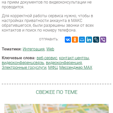
на прием документов по видеоконсультации не
проводится.
Для корректной работы сервиса нужно, чтобы в
настройках приватности аккаунта в МАКС
обратившегося, были разрешены звонки от всех
контактов и поиск по номеру телефона.
ОТПРАВИТЬ:
Тематики:
Интеграция
,
Web
Ключевые слова:
веб-сервис
,
контакт-центры
,
видеоконференцсвязь
,
видеоконференция
,
Электронные госуслуги
,
МФЦ
,
Мессенджер MAX
СВЕЖЕЕ ПО ТЕМЕ