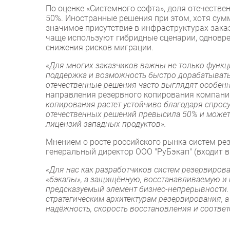
По оценке «Системного софта», доля отечестве
50%. Иностранные решения при этом, хотя су
значимое присутствие в инфраструктурах заказ
чаще используют гибридные сценарии, одновре
снижения рисков миграции.
«Для многих заказчиков важны не только функци
поддержка и возможность быстро дорабатывать 
отечественные решения часто выглядят особен
направления резервного копирования компани
копирования растет устойчиво благодаря спрос
отечественных решений превысила 50% и может 
лицензий западных продуктов».
Мнением о росте российского рынка систем ре
генеральный директор ООО "РуБэкап" (входит в 
«Для нас как разработчиков систем резервирован
«бэкапы», а защищённую, восстанавливаемую и 
предсказуемый элемент бизнес-непрерывности. 
стратегическим архитектурам резервирования, а
надёжность, скорость восстановления и соответ