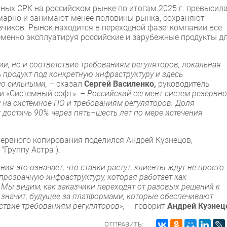
нных СРК на российском рынке по итогам 2025 г. превысил
ммарно и занимают менее половины рынка, сохраняют
чиков. Рынок находится в переходной фазе: компании все
менно эксплуатируя российские и зарубежные продукты д
и, но и соответствие требованиям регуляторов, локальная
продукт под конкретную инфраструктуру и здесь
но сильными,
– сказал
Сергей Василенко,
руководитель
и «Системный софт».
– Российский сегмент систем резервно
у на системное ПО и требованиям регуляторов. Доля
достичь 90% через пять–шесть лет по мере истечения
зервного копирования поделился Андрей Кузнецов,
"Группу Астра").
ия это означает, что ставки растут, клиенты ждут не просто
прозрачную инфраструктуру, которая работает как
Мы видим, как заказчики переходят от разовых решений к
 значит, будущее за платформами, которые обеспечивают
ствие требованиям регуляторов»,
— говорит
Андрей Кузнец
ОТПРАВИТЬ: