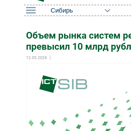
РУБРИКИ
Объем рынка систем р
Импорто­замещение
Маркетин
превысил 10 млрд руб
Автоматизация
Торговые
Промышленности
12.05.2026
Оборудов
Интернет
ПО
Мобильная связь
Outsourci
Фиксированная связь
Кадры
Интеграция
Регулиро
Рынок ПК