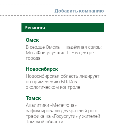
Добавить компанию
РАЗДЕЛЫ
Регионы
Новости
Омск
В сердце Омска — надёжная связь:
Аналитика
МегаФон улучшил LTE в центре
города
Интервью
Мероприятия
Новосибирск
Новосибирская область лидирует
Проекты
по применению БПЛА в
экологическом контроле
IT класс
Томск
Тестовый стенд
Аналитики «МегаФона»
Каталог компаний
зафиксировали двукратный рост
трафика на «Госуслуги» у жителей
Томской области