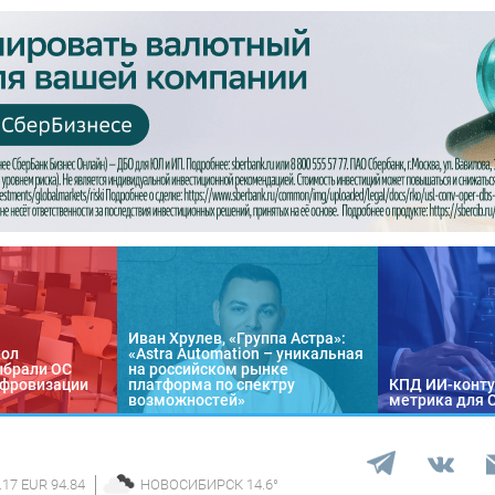
Иван Хрулев, «Группа Астра»:
кол
«Astra Automation – уникальная
ыбрали ОС
на российском рынке
цифровизации
платформа по спектру
КПД ИИ-конту
возможностей»
метрика для 
.17 EUR 94.84
НОВОСИБИРСК
14.6
°