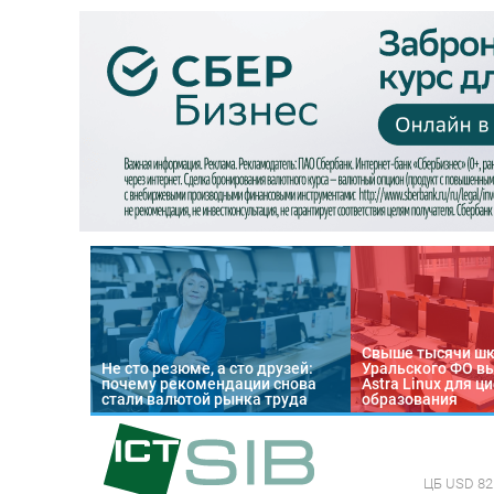
Свыше тысячи ш
Не сто резюме, а сто друзей:
Уральского ФО в
почему рекомендации снова
Astra Linux для 
стали валютой рынка труда
образования
ЦБ
USD 82