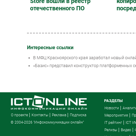
Store вошли в реестр
копиро
отечественного ПО
посре
Интересные ссылки
В МФЦ Красноярского края заработал новый онла
«Базис» представил конструктор платформенных се
РАЗДЕЛЫ
Новости
Аналит
О проекте
Контакты
Реклама
Подписка
Мероприятия
П
© 2004-2026 "Инфокоммуникации онлайн"
IT рейтинг
ICT lif
Релизы
Видео