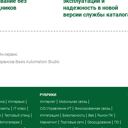
вание без
эксплуатации и
дников
надежность в новой
версии службы каталог
йн-сервис
рвисов Basis Automation Studio
РУБРИКИ
ика
Интервью
Интернет
Мобильная связь
роекты
IT класс
CIO/Управление ИТ
Фиксированная связь
e
Тестовый стенд
Интеграция
Безопасность
Веб
Рынок ПК
Фотогалерея
Маркетинг
Торговые сети
Оборудование
ПО