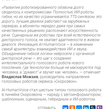
«Развитие роботизированного обзвона долго
сводилось к компромиссам. Полностью ИИ-роботы
гибки, но их качество ограничивается TTS-синтезом: это
дорого, лучшие движки работают на зарубежных
серверах, а абоненты нередко даже при самых
качественных решениях распознают искусственность
речи. Сценарным же роботам, при всей естественности
дикторского голоса, не хватает адаптивности в живом
диалоге. Инновация AI-HumanVoice — в изменении
самой архитектуры взаимодействия ИИ и звука.
Объединение гибкой логики нейросети с органикой
дикторской речи — это шаг к созданию
интеллектуального голосового робота нового
поколения, где технологии больше не маскируются под
человека, а “думают” и звучат как человек»,
— отмечает
Владислав Можаев
, руководитель направления
голосовых роботов сервиса «Скорозвон».
AI-HumanVoice стал шестым типом голосового робота
в линейке Скорозвона — наряду с автоинформатором,
шаблонным, сценарным, гибридным и ИИ-роботом.
ОТПРАВИТЬ: