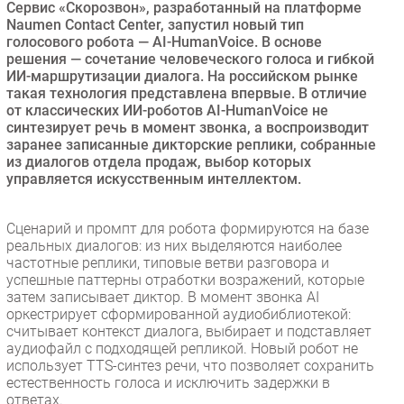
Сервис «Скорозвон», разработанный на платформе
Безопасность
Naumen Contact Center, запустил новый тип
голосового робота — AI-HumanVoice. В основе
Инновации
решения — сочетание человеческого голоса и гибкой
CIO/Управление ИТ
ИИ-маршрутизации диалога. На российском рынке
такая технология представлена впервые. В отличие
Гаджеты
от классических ИИ-роботов AI-HumanVoice не
Здоровье
синтезирует речь в момент звонка, а воспроизводит
заранее записанные дикторские реплики, собранные
из диалогов отдела продаж, выбор которых
РАЗДЕЛЫ
управляется искусственным интеллектом.
Новости
Сценарий и промпт для робота формируются на базе
Аналитика
реальных диалогов: из них выделяются наиболее
частотные реплики, типовые ветви разговора и
Интервью
успешные паттерны отработки возражений, которые
Мероприятия
затем записывает диктор. В момент звонка AI
оркестрирует сформированной аудиобиблиотекой:
Проекты
считывает контекст диалога, выбирает и подставляет
IT класс
аудиофайл с подходящей репликой. Новый робот не
Тестовый стенд
использует TTS-синтез речи, что позволяет сохранить
естественность голоса и исключить задержки в
Каталог компаний
ответах.