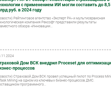
ехнологии с применением ИИ могли составить до 8,5
лрд руб. в 2024 году
Новости)
Рейтинговое агентство «Эксперт РА» и мультисервисная
ехнологическая компания Рексофт представили результаты
овместного обзора «Инновации...
3.11.2024
траховой Дом ВСК внедрил Proceset для оптимизац
изнес-процессов
Новости)
Страховой Дом ВСК провел успешный пилот по Process Min
 Task Mining на одном из ключевых бизнес-процессов ДМС.
оставщиком программного...