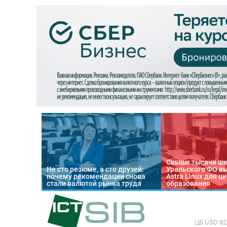
Свыше тысячи ш
Не сто резюме, а сто друзей:
Уральского ФО в
почему рекомендации снова
Astra Linux для 
стали валютой рынка труда
образования
ЦБ
USD 82