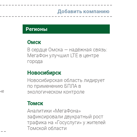
Добавить компанию
РАЗДЕЛЫ
Регионы
Новости
Омск
В сердце Омска — надёжная связь:
Аналитика
МегаФон улучшил LTE в центре
города
Интервью
Мероприятия
Новосибирск
Новосибирская область лидирует
Проекты
по применению БПЛА в
не
экологическом контроле
IT класс
Томск
Тестовый стенд
Аналитики «МегаФона»
Каталог компаний
зафиксировали двукратный рост
трафика на «Госуслуги» у жителей
Томской области