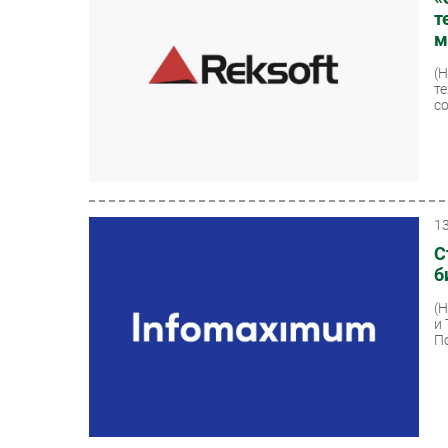
т
м
(
т
с
1
С
б
(
и
П