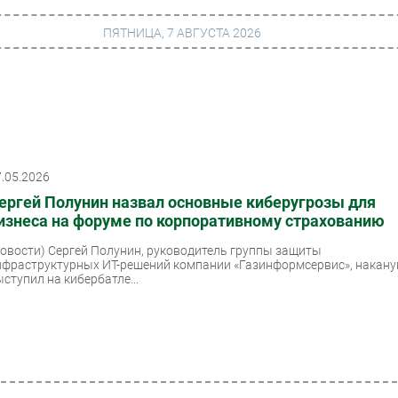
ПЯТНИЦА, 7 АВГУСТА 2026
г
Финансы
 сети
Web
7.05.2026
ание
Безопасность
ергей Полунин назвал основные киберугрозы для
Инновации
изнеса на форуме по корпоративному страхованию
ng
CIO/Управление ИТ
Новости)
Сергей Полунин, руководитель группы защиты
нфраструктурных ИТ-решений компании «Газинформсервис», накану
Гаджеты
ыступил на кибербатле...
вание
Здоровье