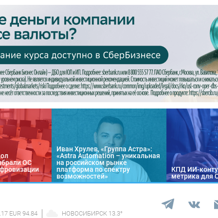
Иван Хрулев, «Группа Астра»:
кол
«Astra Automation – уникальная
ыбрали ОС
на российском рынке
цифровизации
платформа по спектру
КПД ИИ-конту
возможностей»
метрика для 
.17 EUR 94.84
НОВОСИБИРСК
13.3
°