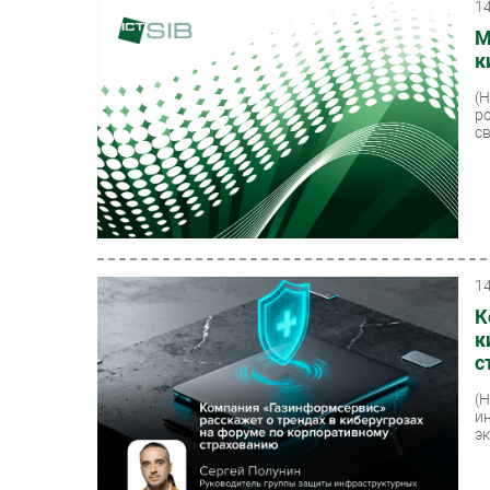
1
М
к
(
р
с
1
К
к
с
(
и
э