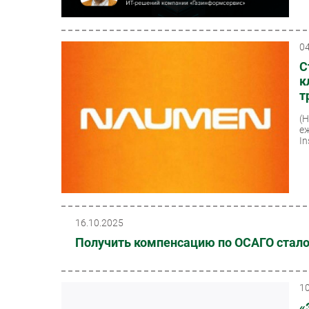
0
С
к
т
(
е
In
16.10.2025
Получить компенсацию по ОСАГО стал
1
«