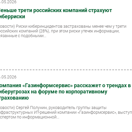
4.05.2026
еньше трети российских компаний страхуют
иберриски
Новости)
Риски киберинцидентов застрахованы менее чем у трети
оссийских компаний (28%), при этом риски утечек информации,
вязанные с подобными...
4.05.2026
омпания «Газинформсервис» расскажет о трендах в
иберугрозах на форуме по корпоративному
трахованию
Новости)
Сергей Полунин, руководитель группы защиты
нфраструктурных ИТ-решений компании «Газинформсервис», высту
кспертом по информационной...